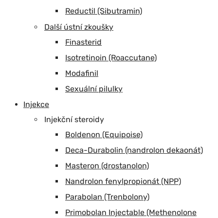
Reductil (Sibutramin)
Další ústní zkoušky
Finasterid
Isotretinoin (Roaccutane)
Modafinil
Sexuální pilulky
Injekce
Injekční steroidy
Boldenon (Equipoise)
Deca-Durabolin (nandrolon dekaonát)
Masteron (drostanolon)
Nandrolon fenylpropionát (NPP)
Parabolan (Trenbolony)
Primobolan Injectable (Methenolone