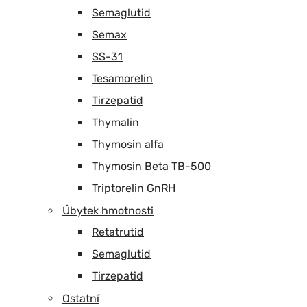
Semaglutid
Semax
SS-31
Tesamorelin
Tirzepatid
Thymalin
Thymosin alfa
Thymosin Beta TB-500
Triptorelin GnRH
Úbytek hmotnosti
Retatrutid
Semaglutid
Tirzepatid
Ostatní