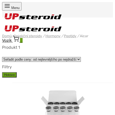
Menu
Domů
/
Injekční steroidy
/
Hormony
/
Peptidy
/
Aicar
Vozík
0
Produkt 1
Filtry
Hotovo