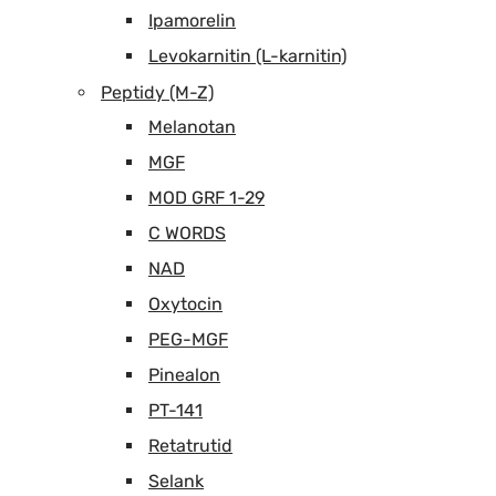
Ipamorelin
Levokarnitin (L-karnitin)
Peptidy (M-Z)
Melanotan
MGF
MOD GRF 1-29
C WORDS
NAD
Oxytocin
PEG-MGF
Pinealon
PT-141
Retatrutid
Selank