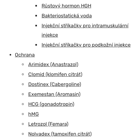
Růstový hormon HGH
Bakteriostatická voda
Injekční stříkačky pro intramuskulární
injekce
Injekční stříkačky pro podkožní injekce
Ochrana
Arimidex (Anastrazol)
Clomid (klomifen citrát)
Dostinex (Cabergoline)
Exemestan (Aromasin)
HCG (gonadotropin)
hMG
Letrozol (Femara)
Nolvadex (tamoxifen citrát)