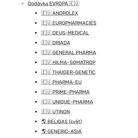
Dodávka EVROPA 🇪🇺
🇪🇺 ANDROLEX
🇪🇺 EUROPHARMACIES
🇪🇺 DEUS-MEDICAL
🇪🇺 DRIADA
🇪🇺 GENERAL PHARMA
🇪🇺 HILMA-SOMATROP
🇪🇺 THAIGER-GENETIC
🇪🇺 PHARMA-EU
🇪🇺 PRIME-PHARMA
🇪🇺 UNIQUE-PHARMA
🇪🇺 UTINON
🌎 BELIGAS (svět)
🌎 GENERIC-ASIA