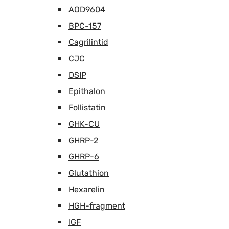
AOD9604
BPC-157
Cagrilintid
CJC
DSIP
Epithalon
Follistatin
GHK-CU
GHRP-2
GHRP-6
Glutathion
Hexarelin
HGH-fragment
IGF