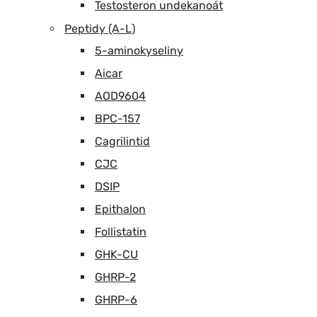
Testosteron undekanoát
Peptidy (A-L)
5-aminokyseliny
Aicar
AOD9604
BPC-157
Cagrilintid
CJC
DSIP
Epithalon
Follistatin
GHK-CU
GHRP-2
GHRP-6