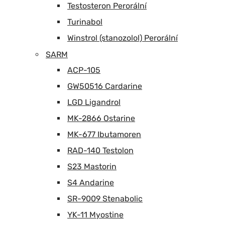
Testosteron Perorální
Turinabol
Winstrol (stanozolol) Perorální
SARM
ACP-105
GW50516 Cardarine
LGD Ligandrol
MK-2866 Ostarine
MK-677 Ibutamoren
RAD-140 Testolon
S23 Mastorin
S4 Andarine
SR-9009 Stenabolic
YK-11 Myostine