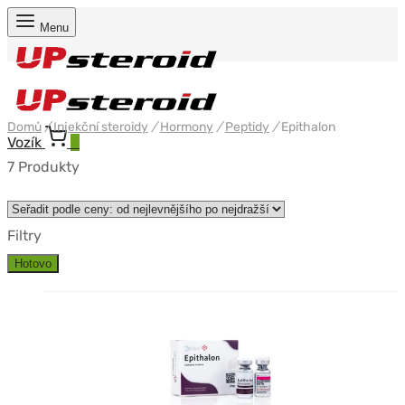
Menu
Domů
/
Injekční steroidy
/
Hormony
/
Peptidy
/
Epithalon
Vozík
0
7 Produkty
Filtry
Hotovo