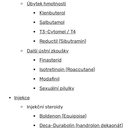
Úbytek hmotnosti
Klenbuterol
Salbutamol
T3-Cytomel / T4
Reductil (Sibutramin)
Další ústní zkoušky
Finasterid
Isotretinoin (Roaccutane)
Modafinil
Sexuální pilulky
Injekce
Injekční steroidy
Boldenon (Equipoise)
Deca-Durabolin (nandrolon dekaonát)