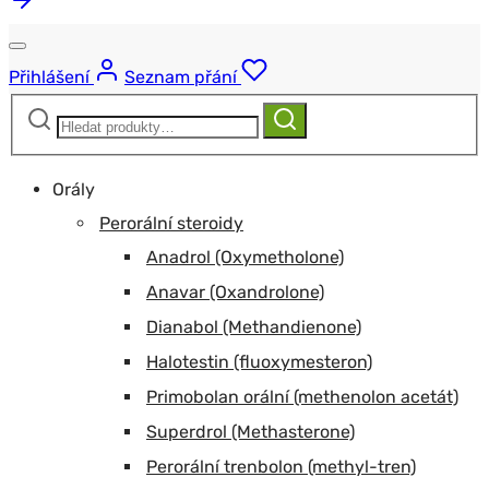
Přihlášení
Seznam přání
Hledat:
Hledat
Orály
Perorální steroidy
Anadrol (Oxymetholone)
Anavar (Oxandrolone)
Dianabol (Methandienone)
Halotestin (fluoxymesteron)
Primobolan orální (methenolon acetát)
Superdrol (Methasterone)
Perorální trenbolon (methyl-tren)