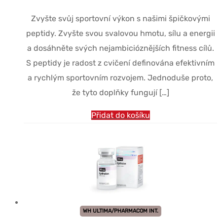
Zvyšte svůj sportovní výkon s našimi špičkovými
peptidy. Zvyšte svou svalovou hmotu, sílu a energii
a dosáhněte svých nejambicióznějších fitness cílů.
S peptidy je radost z cvičení definována efektivním
a rychlým sportovním rozvojem. Jednoduše proto,
že tyto doplňky fungují […]
Přidat do košíku
WH ULTIMA/PHARMACOM INT.