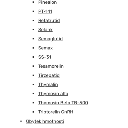
Pinealon
PT-141
Retatrutid
Selank
Semaglutid
Semax
SS-31
Tesamorelin
Tirzepatid
Thymalin
Thymosin alfa
Thymosin Beta TB-500
Triptorelin GnRH
Úbytek hmotnosti