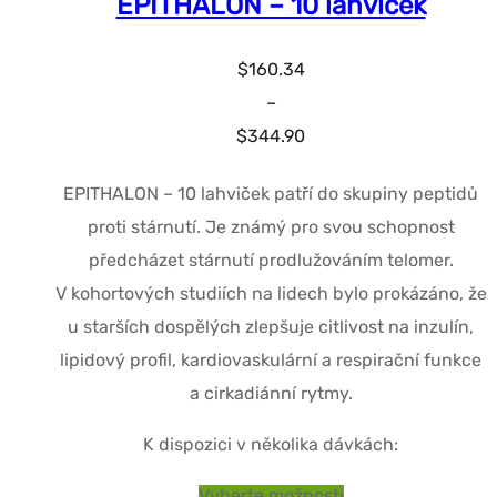
EPITHALON – 10 lahviček
$
160.34
–
Cenové
$
344.90
rozpětí:
EPITHALON – 10 lahviček patří do skupiny peptidů
$160.34
proti stárnutí. Je známý pro svou schopnost
až
předcházet stárnutí prodlužováním telomer.
$344.90
V kohortových studiích na lidech bylo prokázáno, že
u starších dospělých zlepšuje citlivost na inzulín,
lipidový profil, kardiovaskulární a respirační funkce
a cirkadiánní rytmy.
K dispozici v několika dávkách:
Tento
Vyberte možnosti