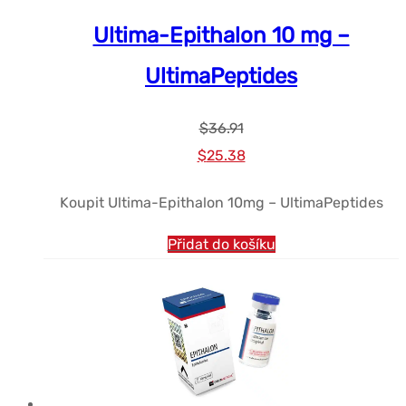
Ultima-Epithalon 10 mg –
UltimaPeptides
$
36.91
Původní
Současná
$
25.38
cena
cena
Koupit Ultima-Epithalon 10mg – UltimaPeptides
byla:
je:
$36.91.
$25.38.
Přidat do košíku