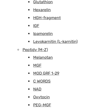
Glutathion
Hexarelin
HGH-fragment
IGF
Ipamorelin
Levokarnitin (L-karnitin)
Peptidy (M-Z)
Melanotan
MGF
MOD GRF 1-29
C WORDS
NAD
Oxytocin
PEG-MGF