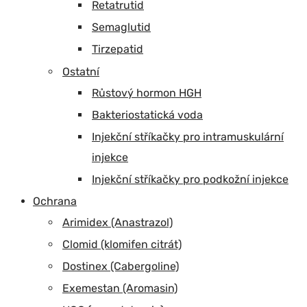
Retatrutid
Semaglutid
Tirzepatid
Ostatní
Růstový hormon HGH
Bakteriostatická voda
Injekční stříkačky pro intramuskulární
injekce
Injekční stříkačky pro podkožní injekce
Ochrana
Arimidex (Anastrazol)
Clomid (klomifen citrát)
Dostinex (Cabergoline)
Exemestan (Aromasin)