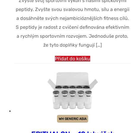
Zvyšte svůj sportovní výkon s našimi špičkovými
peptidy. Zvyšte svou svalovou hmotu, sílu a energii
a dosáhněte svých nejambicióznějších fitness cílů.
S peptidy je radost z cvičení definována efektivním
a rychlým sportovním rozvojem. Jednoduše proto,
že tyto doplňky fungují […]
Přidat do košíku
WH GENERIC ASIA