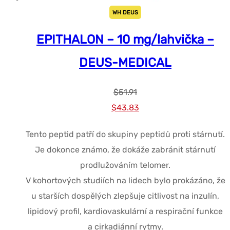
WH DEUS
EPITHALON – 10 mg/lahvička –
DEUS-MEDICAL
$
51.91
Původní
Současná
$
43.83
cena
cena
Tento peptid patří do skupiny peptidů proti stárnutí.
byla:
je:
Je dokonce známo, že dokáže zabránit stárnutí
$51.91.
$43.83.
prodlužováním telomer.
V kohortových studiích na lidech bylo prokázáno, že
u starších dospělých zlepšuje citlivost na inzulín,
lipidový profil, kardiovaskulární a respirační funkce
a cirkadiánní rytmy.