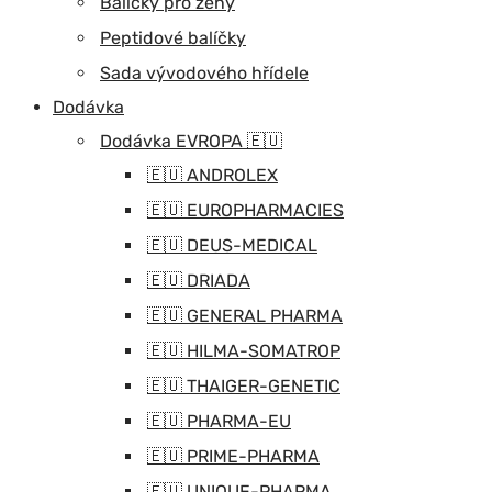
Balíčky pro ženy
Peptidové balíčky
Sada vývodového hřídele
Dodávka
Dodávka EVROPA 🇪🇺
🇪🇺 ANDROLEX
🇪🇺 EUROPHARMACIES
🇪🇺 DEUS-MEDICAL
🇪🇺 DRIADA
🇪🇺 GENERAL PHARMA
🇪🇺 HILMA-SOMATROP
🇪🇺 THAIGER-GENETIC
🇪🇺 PHARMA-EU
🇪🇺 PRIME-PHARMA
🇪🇺 UNIQUE-PHARMA