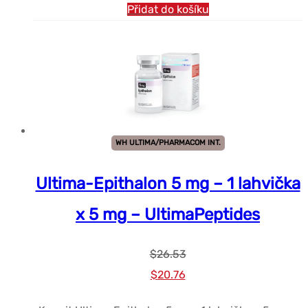
Přidat do košíku
WH ULTIMA/PHARMACOM INT.
Ultima-Epithalon 5 mg – 1 lahvička
x 5 mg – UltimaPeptides
$
26.53
Původní
Současná
$
20.76
cena
cena