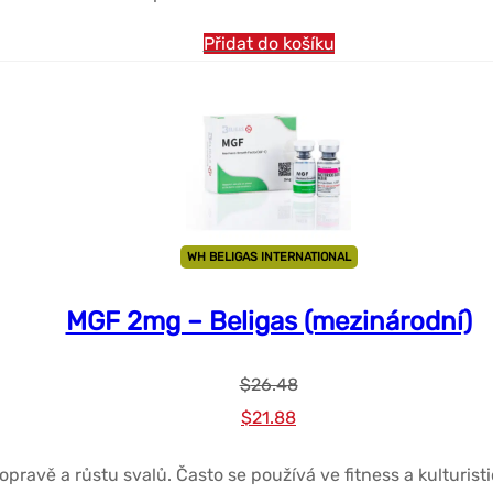
$31.09.
$21.88.
Přidat do košíku
WH BELIGAS INTERNATIONAL
MGF 2mg – Beligas (mezinárodní)
$
26.48
Původní
Současná
$
21.88
cena
cena
opravě a růstu svalů. Často se používá ve fitness a kulturis
byla:
je: