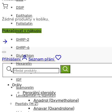
DSIP
Epithalon
Žádné produkty v košíku.
Follistatin
Pokračovat v nákupu
GHK-CU
GHRP-2
GHRP-6
Glutathion
Přihlášení
Seznam přání
Hexarelin
Hledat:
Hledat
HGH-fragment
IGF
Orály
Ipamorelin
Perorální steroidy
Levokarnitin (L-karnitin)
Anadrol (Oxymetholone)
Peptidy (M-Z)
Anavar (Oxandrolone)