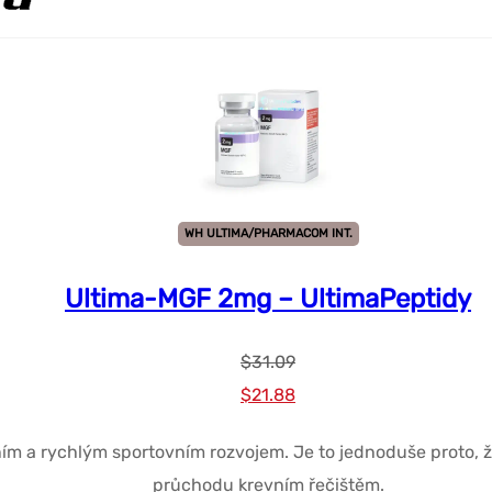
WH ULTIMA/PHARMACOM INT.
Ultima-MGF 2mg – UltimaPeptidy
$
31.09
Původní
Současná
$
21.88
cena
cena
ním a rychlým sportovním rozvojem. Je to jednoduše proto, 
byla:
je:
průchodu krevním řečištěm.