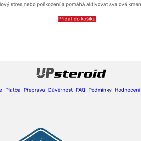
alový stres nebo poškození a pomáhá aktivovat svalové kmen
$26.48.
$21.88.
Přidat do košíku
e
Platba
Přeprava
Důvěrnost
FAQ
Podmínky
Hodnocení