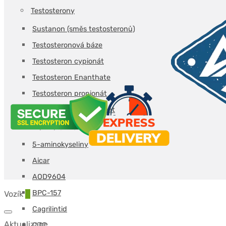
Testosterony
Sustanon (směs testosteronů)
Testosteronová báze
Testosteron cypionát
Testosteron Enanthate
Testosteron propionát
Testosteron undekanoát
Peptidy (A-L)
5-aminokyseliny
Aicar
AOD9604
BPC-157
Vozík
0
Cagrilintid
Aktualizace…
CJC