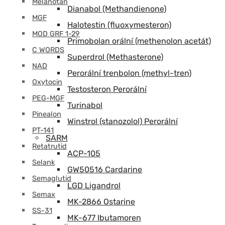
Melanotan
Dianabol (Methandienone)
MGF
Halotestin (fluoxymesteron)
MOD GRF 1-29
Primobolan orální (methenolon acetát)
C WORDS
Superdrol (Methasterone)
NAD
Perorální trenbolon (methyl-tren)
Oxytocin
Testosteron Perorální
PEG-MGF
Turinabol
Pinealon
Winstrol (stanozolol) Perorální
PT-141
SARM
Retatrutid
ACP-105
Selank
GW50516 Cardarine
Semaglutid
LGD Ligandrol
Semax
MK-2866 Ostarine
SS-31
MK-677 Ibutamoren