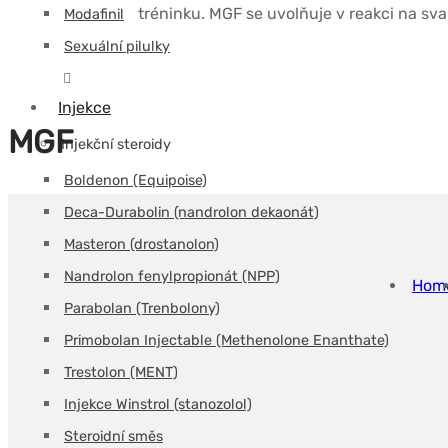
tréninku. MGF se uvolňuje v reakci na sv
Modafinil
Sexuální pilulky
Injekce
MGF
Injekční steroidy
Boldenon (Equipoise)
Deca-Durabolin (nandrolon dekaonát)
Masteron (drostanolon)
Nandrolon fenylpropionát (NPP)
Hom
Parabolan (Trenbolony)
Primobolan Injectable (Methenolone Enanthate)
Trestolon (MENT)
Injekce Winstrol (stanozolol)
Steroidní směs