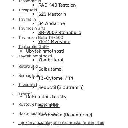
Tesamorelin
RAD-140 Testolon
Tirzepatid
S23 Mastorin
Thymalin
S4 Andarine
Thymosin alfa
SR-9009 Stenabolic
Thymosin Beta TB-500
YK-11 Myostine
Triptorelin GnRH
Úbytek hmotnosti
Úbytek hmotnosti
Klenbuterol
Retatrutid
Salbutamol
Semaglutid
T3-Cytomel / T4
Tirzepatid
Reductil (Sibutramin)
Ostatní
Další ústní zkoušky
Růstový hormon HGH
Finasterid
Bakteriostatická voda
Isotretinoin (Roaccutane)
Injekční stříkačky pro intramuskulární injekce
Modafinil