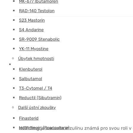
MK-677 Ibutamoren
RAD-140 Testolon
S23 Mastorin
S4 Andarine
SR-9009 Stenabolic
YK-11 Myostine
Úbytek hmotnosti
Klenbuterol
Salbutamol
T3-Cytomel / T4
Reductil (Sibutramin)
Další ústní zkoušky
Finasterid
Isotretinoin (Roaccutane)
MGF 2mg je varianta inzulínu známá pro svou roli v 