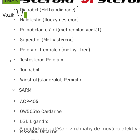
Hotovo
Dianabol (Methandienone)
Vozík
0
Halotestin (fluoxymesteron)
Primobolan orální (methenolon acetát)
Superdrol (Methasterone)
Perorální trenbolon (methyl-tren)
Testosteron Perorální
Turinabol
Winstrol (stanozolol) Perorální
SARM
ACP-105
GW50516 Cardarine
LGD Ligandrol
S peptidy je potěšení z námahy definováno efektiv
MK-2866 Ostarine