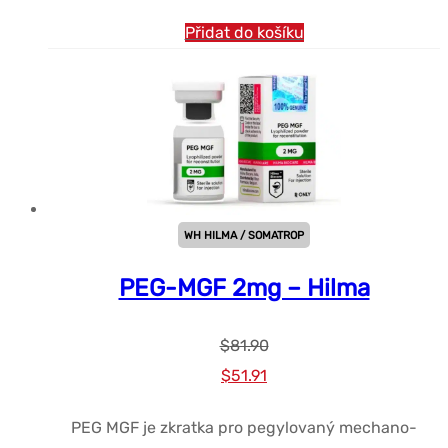
Přidat do košíku
WH HILMA / SOMATROP
PEG-MGF 2mg – Hilma
$
81.90
Původní
Současná
$
51.91
cena
cena
PEG MGF je zkratka pro pegylovaný mechano-
byla:
je: