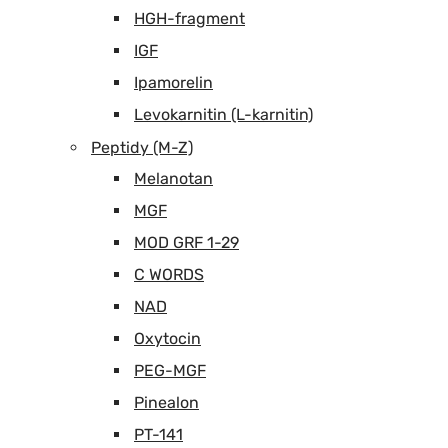
HGH-fragment
IGF
Ipamorelin
Levokarnitin (L-karnitin)
Peptidy (M-Z)
Melanotan
MGF
MOD GRF 1-29
C WORDS
NAD
Oxytocin
PEG-MGF
Pinealon
PT-141