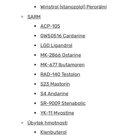
Winstrol (stanozolol) Perorální
SARM
ACP-105
GW50516 Cardarine
LGD Ligandrol
MK-2866 Ostarine
MK-677 Ibutamoren
RAD-140 Testolon
S23 Mastorin
S4 Andarine
SR-9009 Stenabolic
YK-11 Myostine
Úbytek hmotnosti
Klenbuterol