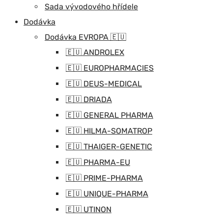
Sada vývodového hřídele
Dodávka
Dodávka EVROPA 🇪🇺
🇪🇺 ANDROLEX
🇪🇺 EUROPHARMACIES
🇪🇺 DEUS-MEDICAL
🇪🇺 DRIADA
🇪🇺 GENERAL PHARMA
🇪🇺 HILMA-SOMATROP
🇪🇺 THAIGER-GENETIC
🇪🇺 PHARMA-EU
🇪🇺 PRIME-PHARMA
🇪🇺 UNIQUE-PHARMA
🇪🇺 UTINON