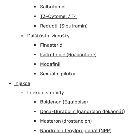
Salbutamol
T3-Cytomel / T4
Reductil (Sibutramin)
Další ústní zkoušky
Finasterid
Isotretinoin (Roaccutane)
Modafinil
Sexuální pilulky
Injekce
Injekční steroidy
Boldenon (Equipoise)
Deca-Durabolin (nandrolon dekaonát)
Masteron (drostanolon)
Nandrolon fenylpropionát (NPP)