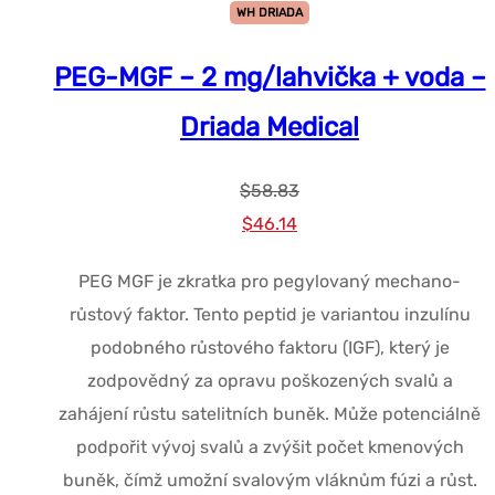
WH DRIADA
PEG-MGF – 2 mg/lahvička + voda –
Driada Medical
$
58.83
Původní
Současná
$
46.14
cena
cena
PEG MGF je zkratka pro pegylovaný mechano-
byla:
je:
růstový faktor. Tento peptid je variantou inzulínu
$58.83.
$46.14.
podobného růstového faktoru (IGF), který je
zodpovědný za opravu poškozených svalů a
zahájení růstu satelitních buněk. Může potenciálně
podpořit vývoj svalů a zvýšit počet kmenových
buněk, čímž umožní svalovým vláknům fúzi a růst.