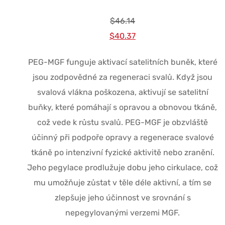
$
46.14
Původní
Současná
$
40.37
cena
cena
PEG-MGF funguje aktivací satelitních buněk, které
byla:
je:
jsou zodpovědné za regeneraci svalů. Když jsou
$46.14.
$40.37.
svalová vlákna poškozena, aktivují se satelitní
buňky, které pomáhají s opravou a obnovou tkáně,
což vede k růstu svalů. PEG-MGF je obzvláště
účinný při podpoře opravy a regenerace svalové
tkáně po intenzivní fyzické aktivitě nebo zranění.
Jeho pegylace prodlužuje dobu jeho cirkulace, což
mu umožňuje zůstat v těle déle aktivní, a tím se
zlepšuje jeho účinnost ve srovnání s
nepegylovanými verzemi MGF.