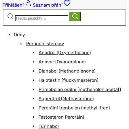
Přihlášení
Seznam přání
Hledat:
Hledat
Orály
Perorální steroidy
Anadrol (Oxymetholone)
Anavar (Oxandrolone)
Dianabol (Methandienone)
Halotestin (fluoxymesteron)
Primobolan orální (methenolon acetát)
Superdrol (Methasterone)
Perorální trenbolon (methyl-tren)
Testosteron Perorální
Turinabol