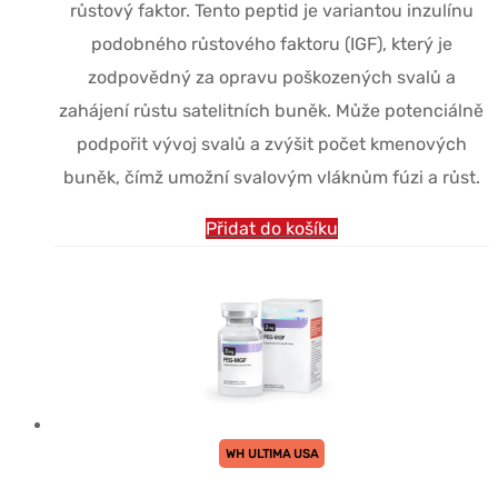
růstový faktor. Tento peptid je variantou inzulínu
$81.90.
$51.91.
podobného růstového faktoru (IGF), který je
zodpovědný za opravu poškozených svalů a
zahájení růstu satelitních buněk. Může potenciálně
podpořit vývoj svalů a zvýšit počet kmenových
buněk, čímž umožní svalovým vláknům fúzi a růst.
Přidat do košíku
WH ULTIMA USA