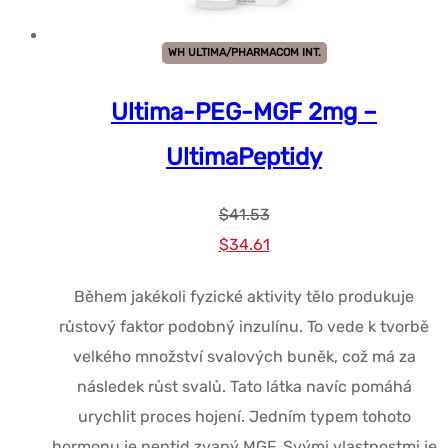
WH ULTIMA/PHARMACOM INT.
Ultima-PEG-MGF 2mg –
UltimaPeptidy
$
41.53
Původní
Současná
$
34.61
cena
cena
Během jakékoli fyzické aktivity tělo produkuje
byla:
je:
růstový faktor podobný inzulínu. To vede k tvorbě
$41.53.
$34.61.
velkého množství svalových buněk, což má za
následek růst svalů. Tato látka navíc pomáhá
urychlit proces hojení. Jedním typem tohoto
hormonu je peptid zvaný MGF. Svými vlastnostmi je