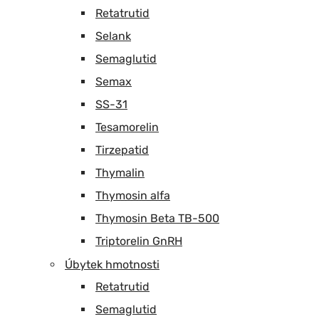
Retatrutid
Selank
Semaglutid
Semax
SS-31
Tesamorelin
Tirzepatid
Thymalin
Thymosin alfa
Thymosin Beta TB-500
Triptorelin GnRH
Úbytek hmotnosti
Retatrutid
Semaglutid