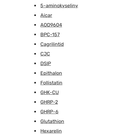
5-aminokyseliny
Aicar
AOD9604
BPC-157
Cagrilintid
CJC
DSIP
Epithalon
Follistatin
GHK-CU
GHRP-2
GHRP-6
Glutathion
Hexarelin