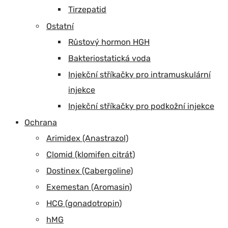
Tirzepatid
Ostatní
Růstový hormon HGH
Bakteriostatická voda
Injekční stříkačky pro intramuskulární
injekce
Injekční stříkačky pro podkožní injekce
Ochrana
Arimidex (Anastrazol)
Clomid (klomifen citrát)
Dostinex (Cabergoline)
Exemestan (Aromasin)
HCG (gonadotropin)
hMG