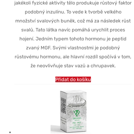
jakékoli fyzické aktivity tělo produkuje růstový faktor
podobný inzulínu. To vede k tvorbě velkého
množství svalových buněk, což má za následek růst
svalů. Tato látka navíc pomáhá urychlit proces
hojení. Jedním typem tohoto hormonu je peptid
zvaný MGF. Svými vlastnostmi je podobný
růstovému hormonu, ale hlavní rozdíl spočívá v tom,
že neovlivňuje stav vazů a chrupavek.
Přidat do košíku