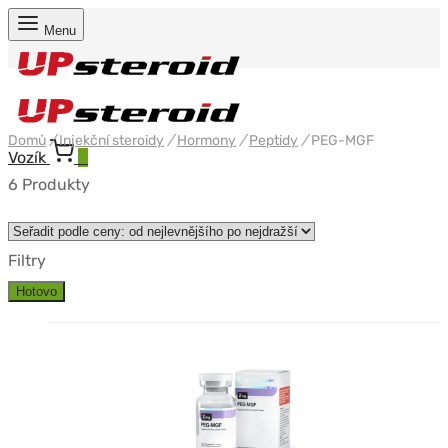
Menu
Domů
/
Injekční steroidy
/
Hormony
/
Peptidy
/
PEG-MGF
Vozík
0
6 Produkty
Filtry
Hotovo