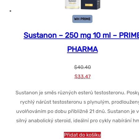
WH PRIME
Sustanon – 250 mg 10 ml – PRIM
PHARMA
$
40.40
Původní
Současná
$
33.47
cena
cena
Sustanon je směs různých esterů testosteronu. Posk
byla:
je:
rychlý nárůst testosteronu s plynulým, prodlouže
$40.40.
$33.47.
uvolňováním po dobu přibližně 21 dnů. Sustanon je v
silný anabolický steroid, ideální pro cykly nabírání h
Přidat do košíku