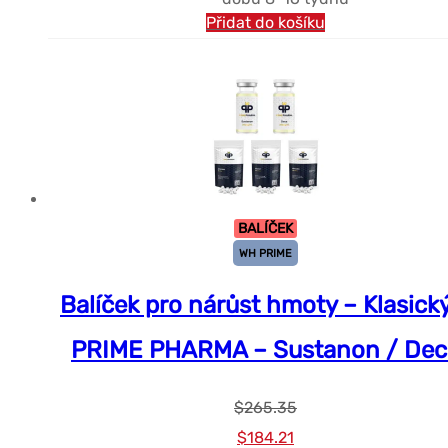
Přidat do košíku
BALÍČEK
WH PRIME
Balíček pro nárůst hmoty – Klasick
PRIME PHARMA – Sustanon / Dec
$
265.35
Původní
Současná
$
184.21