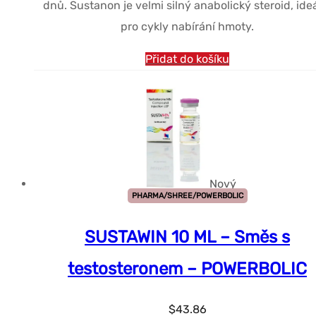
dnů. Sustanon je velmi silný anabolický steroid, ide
pro cykly nabírání hmoty.
Přidat do košíku
Nový
PHARMA/SHREE/POWERBOLIC
SUSTAWIN 10 ML – Směs s
testosteronem – POWERBOLIC
$
43.86