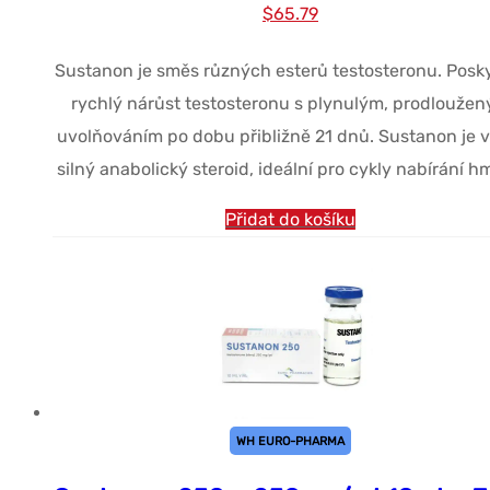
Původní
Současná
$
65.79
cena
cena
Sustanon je směs různých esterů testosteronu. Posk
byla:
je:
rychlý nárůst testosteronu s plynulým, prodlouže
$85.41.
$65.79.
uvolňováním po dobu přibližně 21 dnů. Sustanon je v
silný anabolický steroid, ideální pro cykly nabírání h
Přidat do košíku
WH EURO-PHARMA