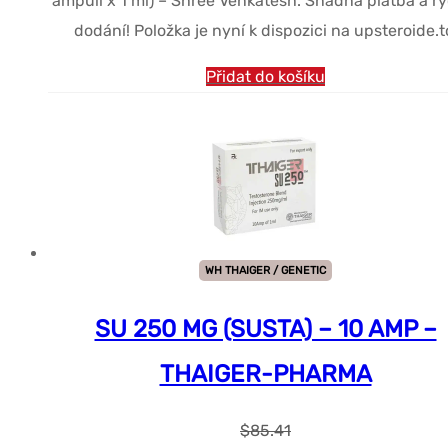
ampulí x 1 ml) – Shree Venkatesh. Snadná platba a r
$80.79.
$38.09.
dodání! Položka je nyní k dispozici na upsteroide.t
Přidat do košíku
WH THAIGER / GENETIC
SU 250 MG (SUSTA) – 10 AMP –
THAIGER-PHARMA
$
85.41