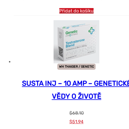
Přidat do košíku
WH THAIGER / GENETIC
SUSTA INJ – 10 AMP – GENETICK
VĚDY O ŽIVOTĚ
$
68.10
Původní
Současná
$
51.94