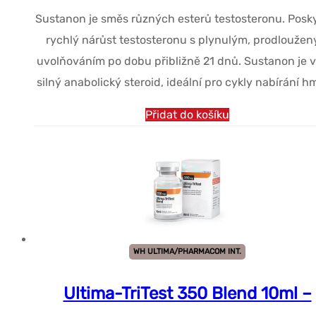
cena
cena
Sustanon je směs různých esterů testosteronu. Posk
byla:
je:
rychlý nárůst testosteronu s plynulým, prodlouže
$68.10.
$51.94.
uvolňováním po dobu přibližně 21 dnů. Sustanon je v
silný anabolický steroid, ideální pro cykly nabírání h
Přidat do košíku
WH ULTIMA/PHARMACOM INT.
Ultima-TriTest 350 Blend 10ml –