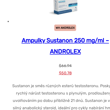
WH ANDROLEX
Ampulky Sustanon 250 mg/ml –
ANDROLEX
$
66.94
Původní
Současná
$
50.78
cena
cena
Sustanon je směs různých esterů testosteronu. Posk
byla:
je:
rychlý nárůst testosteronu s plynulým, prodlouže
$66.94.
$50.78.
uvolňováním po dobu přibližně 21 dnů. Sustanon je v
silný anabolický steroid, ideální pro cykly nabírání h