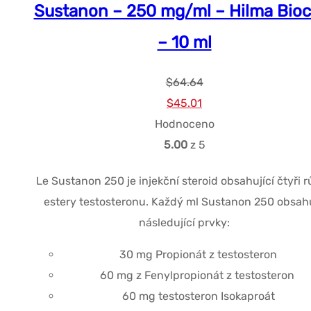
Sustanon – 250 mg/ml – Hilma Bioc
– 10 ml
$
64.64
Původní
Současná
$
45.01
cena
cena
Hodnoceno
byla:
je:
5.00
z 5
$64.64.
$45.01.
Le
Sustanon
250 je injekční steroid obsahující čtyři 
estery testosteronu.
Každý ml
Sustanon
250 obsah
následující prvky:
30 mg
Propionát
z
testosteron
60 mg
z
Fenylpropionát
z
testosteron
60 mg
testosteron
Isokaproát