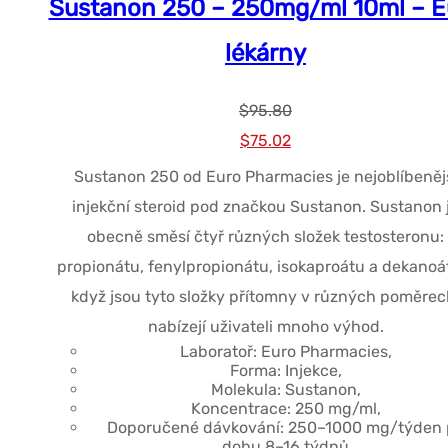
Sustanon 250 – 250mg/ml 10ml – E
lékárny
$
95.80
Původní
Současná
$
75.02
cena
cena
Sustanon 250 od Euro Pharmacies je nejoblíbeněj
byla:
je:
injekční steroid pod značkou Sustanon. Sustanon 
$95.80.
$75.02.
obecně směsí čtyř různých složek testosteronu:
propionátu, fenylpropionátu, isokaproátu a dekanoát
když jsou tyto složky přítomny v různých poměrec
nabízejí uživateli mnoho výhod.
Laboratoř: Euro Pharmacies,
Forma: Injekce,
Molekula: Sustanon,
Koncentrace: 250 mg/ml,
Doporučené dávkování: 250–1000 mg/týden 
dobu 8–16 týdnů