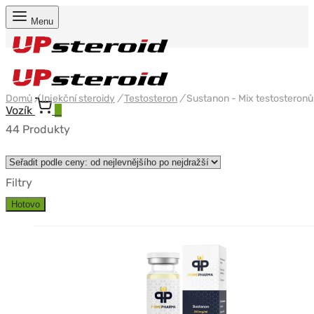
Menu
Domů
/
Injekční steroidy
/
Testosteron
/
Sustanon - Mix testosteronů
Vozík
0
44 Produkty
Filtry
Hotovo