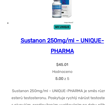
WH UNIQUE
Sustanon 250mg/ml – UNIQUE-
PHARMA
$
45.01
Hodnoceno
5.00
z 5
Sustanon 250mg/ml – UNIQUE-PHARMA je směs růz
esterů testosteronu. Poskytuje rychlý nárůst testost
s plynulým, prodlouženým uvolňováním po dobu přib