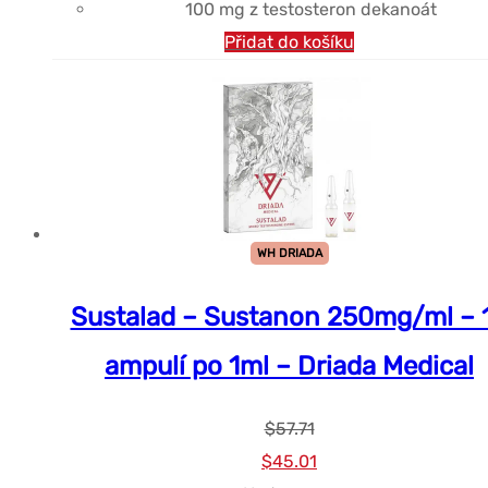
100 mg
z
testosteron
dekanoát
Přidat do košíku
WH DRIADA
Sustalad – Sustanon 250mg/ml – 
ampulí po 1ml – Driada Medical
$
57.71
Původní
Současná
$
45.01