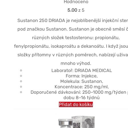
cena
cena
Hodnoceno
byla:
je:
5.00
z 5
$57.71.
$45.01.
Sustanon 250 DRIADA je nejoblíbenější injekční ster
pod značkou Sustanon. Sustanon je obecně směsí č
různých složek testosteronu: propionátu,
fenylpropionátu, isokaproátu a dekanoátu. I když jsou
složky přítomny v různých poměrech, nabízejí uživat
mnoho výhod.
Laboratoř: DRIADA MEDICAL
Forma: Injekce,
Molekula: Sustanon,
Koncentrace: 250 mg/ml,
Doporučené dávkování: 250–1000 mg/týden 
dobu 8–16 týdnů
Přidat do košíku