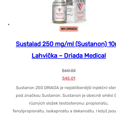
WH DRIADA
Sustalad 250 mg/ml (Sustanon) 10
Lahvička – Driada Medical
$
60.02
Původní
Současná
$
45.01
cena
cena
Sustanon 250 DRIADA je nejoblíbenější injekční ster
byla:
je:
pod značkou Sustanon. Sustanon je obecně směsí č
$60.02.
$45.01.
různých složek testosteronu: propionátu,
fenylpropionátu, isokaproátu a dekanoátu. I když jsou