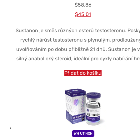
$
58.86
Původní
Současná
$
45.01
cena
cena
Sustanon je směs různých esterů testosteronu. Posk
byla:
je:
rychlý nárůst testosteronu s plynulým, prodlouže
$58.86.
$45.01.
uvolňováním po dobu přibližně 21 dnů. Sustanon je v
silný anabolický steroid, ideální pro cykly nabírání h
Přidat do košíku
WH UTINON