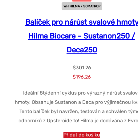
WH HILMA / SOMATROP
Balíček pro nárůst svalové hmot
Hilma Biocare – Sustanon250 /
Deca250
$
301.26
Původní
Současná
$
196.26
cena
cena
Ideální 8týdenní cyklus pro výrazný nárůst svalo
byla:
je:
hmoty. Obsahuje Sustanon a Deca pro výjimečnou kva
$301.26.
$196.26.
Tento balíček byl navržen, testován a schválen tý
odborníků z Upsteroide.to! Hilma je dodávána z Evr
Přidat do košíku