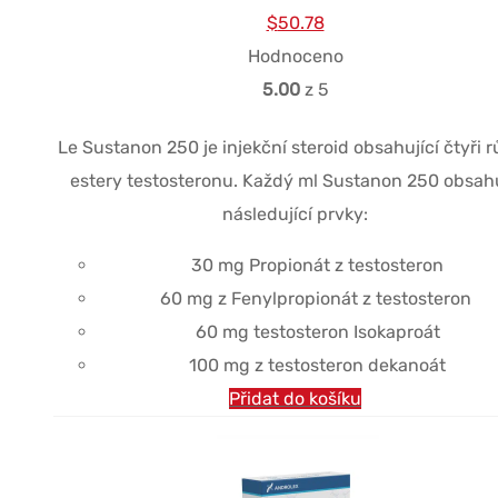
Původní
Současná
$
50.78
cena
cena
Hodnoceno
byla:
je:
5.00
z 5
$58.86.
$50.78.
Le
Sustanon
250 je injekční steroid obsahující čtyři 
estery testosteronu.
Každý ml
Sustanon
250 obsah
následující prvky:
30 mg
Propionát
z
testosteron
60 mg
z
Fenylpropionát
z
testosteron
60 mg
testosteron
Isokaproát
100 mg
z
testosteron
dekanoát
Přidat do košíku