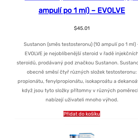
ampulí po 1 ml) – EVOLVE
$
45.01
Sustanon (směs testosteronu) (10 ampulí po 1 ml) 
EVOLVE je nejoblíbenější steroid v řadě injekčníc
steroidů, prodávaný pod značkou Sustanon. Sustano
obecně směsí čtyř různých složek testosteronu:
propionátu, fenylpropionátu, isokaproátu a dekanoát
když jsou tyto složky přítomny v různých poměrec
nabízejí uživateli mnoho výhod.
Přidat do košíku