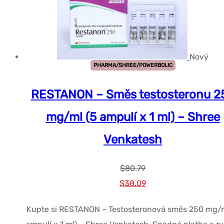
Nový
PHARMA/SHREE/POWERBOLIC
RESTANON – Směs testosteronu 2
mg/ml (5 ampulí x 1 ml) – Shree
Venkatesh
$
80.79
Původní
Současná
$
38.09
cena
cena
Kupte si RESTANON – Testosteronová směs 250 mg/m
byla:
je: