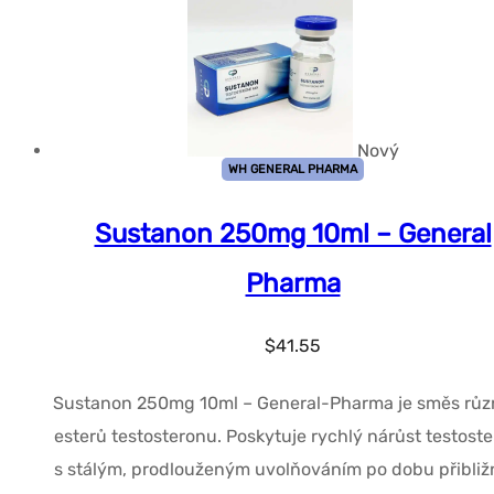
$51.94.
$41.55.
Nový
WH GENERAL PHARMA
Sustanon 250mg 10ml – General
Pharma
$
41.55
Sustanon 250mg 10ml – General-Pharma je směs rů
esterů testosteronu. Poskytuje rychlý nárůst testost
s stálým, prodlouženým uvolňováním po dobu přibliž