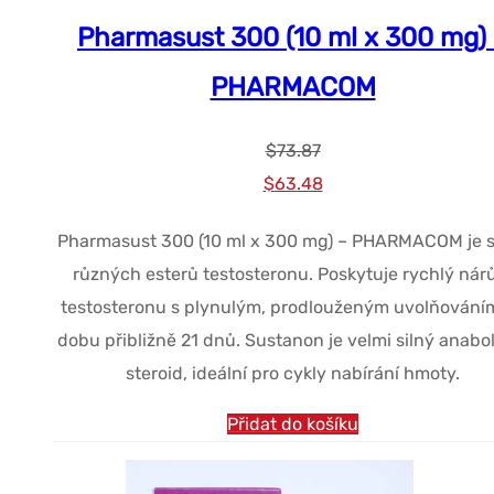
Pharmasust 300 (10 ml x 300 mg)
PHARMACOM
$
73.87
Původní
Současná
$
63.48
cena
cena
Pharmasust 300 (10 ml x 300 mg) – PHARMACOM je 
byla:
je:
různých esterů testosteronu. Poskytuje rychlý nár
$73.87.
$63.48.
testosteronu s plynulým, prodlouženým uvolňování
dobu přibližně 21 dnů. Sustanon je velmi silný anabo
steroid, ideální pro cykly nabírání hmoty.
Přidat do košíku