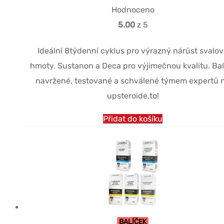
cena
cena
Hodnoceno
byla:
je:
5.00
z 5
$265.35.
$184.21.
Ideální 8týdenní cyklus pro výrazný nárůst svalo
hmoty. Sustanon a Deca pro výjimečnou kvalitu. Bal
navržené, testované a schválené týmem expertů 
upsteroide.to!
Přidat do košíku
BALÍČEK