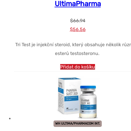
UltimaPharma
$
66.94
Původní
Současná
$
56.56
cena
cena
Tri Test je injekční steroid, který obsahuje několik rů
byla:
je:
esterů testosteronu.
$66.94.
$56.56.
Přidat do košíku
WH ULTIMA/PHARMACOM INT.