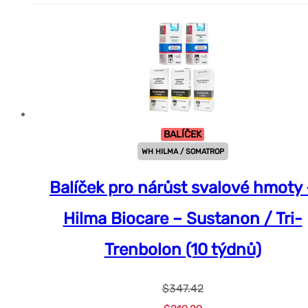
BALÍČEK
WH HILMA / SOMATROP
Balíček pro nárůst svalové hmoty 
Hilma Biocare – Sustanon / Tri-
Trenbolon (10 týdnů)
$
347.42