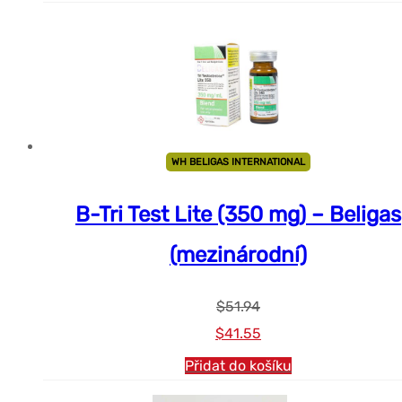
WH BELIGAS INTERNATIONAL
B-Tri Test Lite (350 mg) – Beligas
(mezinárodní)
$
51.94
Původní
Současná
$
41.55
cena
cena
Přidat do košíku
byla:
je: