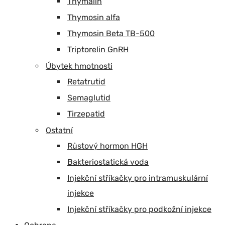
Thymalin
Thymosin alfa
Thymosin Beta TB-500
Triptorelin GnRH
Úbytek hmotnosti
Retatrutid
Semaglutid
Tirzepatid
Ostatní
Růstový hormon HGH
Bakteriostatická voda
Injekční stříkačky pro intramuskulární
injekce
Injekční stříkačky pro podkožní injekce