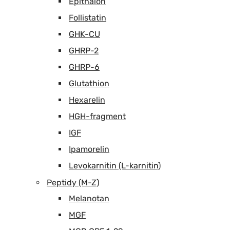
Epithalon
Follistatin
GHK-CU
GHRP-2
GHRP-6
Glutathion
Hexarelin
HGH-fragment
IGF
Ipamorelin
Levokarnitin (L-karnitin)
Peptidy (M-Z)
Melanotan
MGF