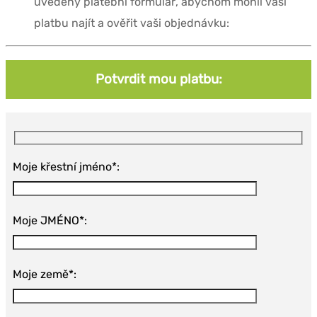
uvedený platební formulář, abychom mohli vaši
platbu najít a ověřit vaši objednávku:
Potvrdit mou platbu:
Moje křestní jméno*:
Moje JMÉNO*:
Moje země*: