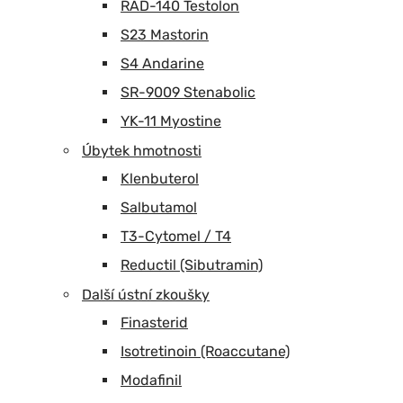
RAD-140 Testolon
S23 Mastorin
S4 Andarine
SR-9009 Stenabolic
YK-11 Myostine
Úbytek hmotnosti
Klenbuterol
Salbutamol
T3-Cytomel / T4
Reductil (Sibutramin)
Další ústní zkoušky
Finasterid
Isotretinoin (Roaccutane)
Modafinil