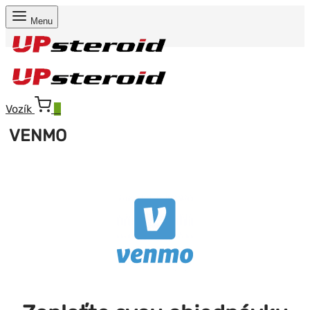
Menu
Vozík
0
VENMO