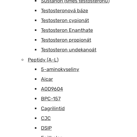
Sustanon (směs testosteronů)
Testosteronová báze
Testosteron cypionát
Testosteron Enanthate
Testosteron propionát
Testosteron undekanoát
Peptidy (A-L)
5-aminokyseliny
Aicar
AOD9604
BPC-157
Cagrilintid
CJC
DSIP