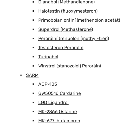
Dianabol (Methandienone)
Halotestin (fluoxymesteron)
Primobolan orální (methenolon acetát)
Superdrol (Methasterone)
Perorální trenbolon (methyl-tren)
Testosteron Perorální
Turinabol
Winstrol (stanozolol) Perorální
SARM
ACP-105
GW50516 Cardarine
LGD Ligandrol
MK-2866 Ostarine
MK-677 Ibutamoren