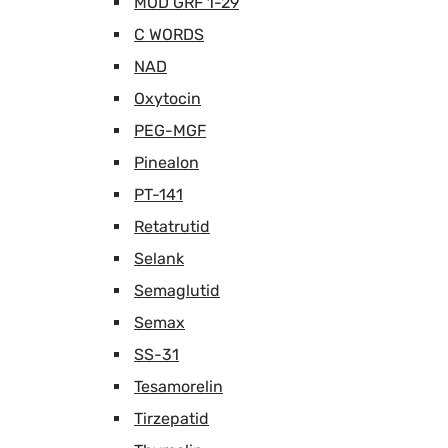
MOD GRF 1-29
C WORDS
NAD
Oxytocin
PEG-MGF
Pinealon
PT-141
Retatrutid
Selank
Semaglutid
Semax
SS-31
Tesamorelin
Tirzepatid