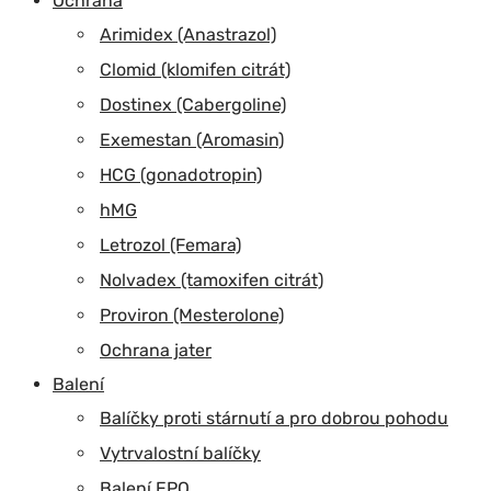
Ochrana
Arimidex (Anastrazol)
Clomid (klomifen citrát)
Dostinex (Cabergoline)
Exemestan (Aromasin)
HCG (gonadotropin)
hMG
Letrozol (Femara)
Nolvadex (tamoxifen citrát)
Proviron (Mesterolone)
Ochrana jater
Balení
Balíčky proti stárnutí a pro dobrou pohodu
Vytrvalostní balíčky
Balení EPO