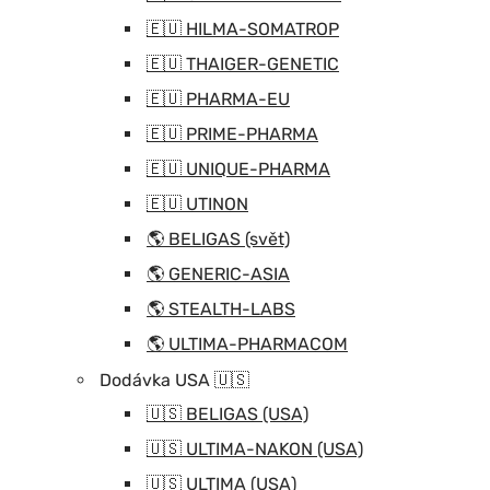
🇪🇺 HILMA-SOMATROP
🇪🇺 THAIGER-GENETIC
🇪🇺 PHARMA-EU
🇪🇺 PRIME-PHARMA
🇪🇺 UNIQUE-PHARMA
🇪🇺 UTINON
🌎 BELIGAS (svět)
🌎 GENERIC-ASIA
🌎 STEALTH-LABS
🌎 ULTIMA-PHARMACOM
Dodávka USA 🇺🇸
🇺🇸 BELIGAS (USA)
🇺🇸 ULTIMA-NAKON (USA)
🇺🇸 ULTIMA (USA)