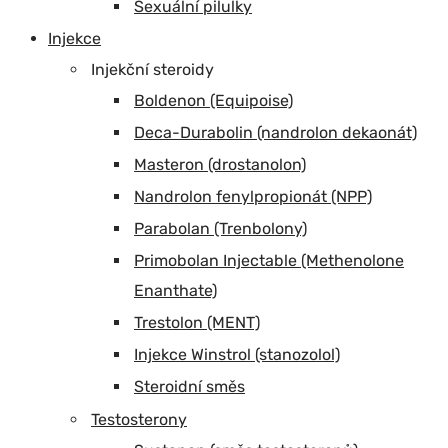
Sexuální pilulky
Injekce
Injekční steroidy
Boldenon (Equipoise)
Deca-Durabolin (nandrolon dekaonát)
Masteron (drostanolon)
Nandrolon fenylpropionát (NPP)
Parabolan (Trenbolony)
Primobolan Injectable (Methenolone
Enanthate)
Trestolon (MENT)
Injekce Winstrol (stanozolol)
Steroidní směs
Testosterony