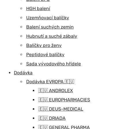
HGH balení
Uzemňovací balíčky
Balení suchých zemin
Hubnutí a suché zábaly
Balíčky pro ženy
Peptidové balíčky
Sada vývodového hřídele
Dodávka
Dodávka EVROPA 🇪🇺
🇪🇺 ANDROLEX
🇪🇺 EUROPHARMACIES
🇪🇺 DEUS-MEDICAL
🇪🇺 DRIADA
🇪🇺 GENERAL PHARMA