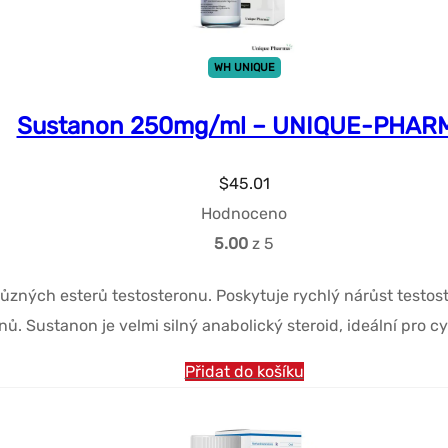
WH UNIQUE
Sustanon 250mg/ml – UNIQUE-PHAR
$
45.01
Hodnoceno
5.00
z 5
ných esterů testosteronu. Poskytuje rychlý nárůst testos
dnů. Sustanon je velmi silný anabolický steroid, ideální pro c
Přidat do košíku