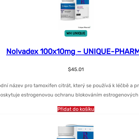
WH UNIQUE
Nolvadex 100x10mg – UNIQUE-PHAR
$
45.01
název pro tamoxifen citrát, který se používá k léčbě a pr
poskytuje estrogenovou ochranu blokováním estrogenových r
Přidat do košíku