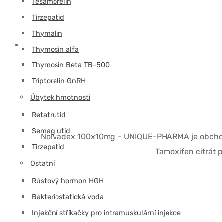
Tesamorelin
Tirzepatid
Thymalin
Thymosin alfa
Thymosin Beta TB-500
Triptorelin GnRH
Úbytek hmotnosti
Retatrutid
Semaglutid
Nolvadex 100x10mg – UNIQUE-PHARMA je obchodní 
Tirzepatid
Tamoxifen citrát 
Ostatní
Růstový hormon HGH
Bakteriostatická voda
Injekční stříkačky pro intramuskulární injekce