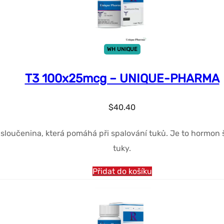
WH UNIQUE
T3 100x25mcg – UNIQUE-PHARMA
$
40.40
učenina, která pomáhá při spalování tuků. Je to hormon št
tuky.
Přidat do košíku