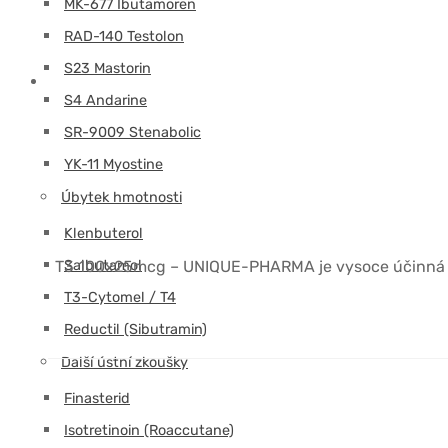
MK-677 Ibutamoren
RAD-140 Testolon
S23 Mastorin
S4 Andarine
SR-9009 Stenabolic
YK-11 Myostine
Úbytek hmotnosti
Klenbuterol
Salbutamol
T3 100x25mcg – UNIQUE-PHARMA je vysoce účinná slo
T3-Cytomel / T4
Reductil (Sibutramin)
Další ústní zkoušky
Finasterid
Isotretinoin (Roaccutane)