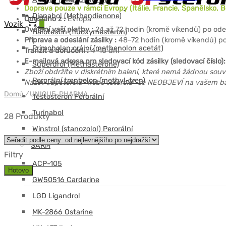
Doprava pouze v rámci Evropy (Itálie, Francie, Španělsko, 
Dianabol (Methandienone)
Odesláno z :
Evropa
Vozík
0
Ověření vaší platby :
24 až 72 hodin (kromě víkendů) po ode
Halotestin (fluoxymesteron)
Příprava a odeslání zásilky :
48–72 hodin (kromě víkendů) po 
Primobolan orální (methenolon acetát)
Tranzit a doručení :
4–10 dní
E-mailová adresa pro sledovací kód zásilky (sledovací číslo)
Superdrol (Methasterone)
Zboží obdržíte v diskrétním balení, které nemá žádnou souv
Perorální trenbolon (methyl-tren)
Název „upsteroid“ nebo „steroid“ se NEOBJEVÍ na vašem balí
Domů
/
UNIQUE-PHARMA
Testosteron Perorální
Turinabol
28 Produkty
Winstrol (stanozolol) Perorální
SARM
Filtry
ACP-105
Hotovo
GW50516 Cardarine
LGD Ligandrol
MK-2866 Ostarine