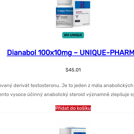
WH UNIQUE
Dianabol 100x10mg – UNIQUE-PHAR
$
45.01
ný derivát testosteronu. Je to jeden z mála anabolických 
ento vysoce účinný anabolický steroid významně zlepšuje sy
Přidat do košíku