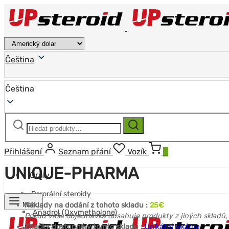
Čeština
Čeština
Hledat:
Hledat
Přihlášení
Seznam přání
Vozík
0
UNIQUE-PHARMA
Orály
Perorální steroidy
Menu
Náklady na dodání z tohoto skladu :
25€
Anadrol (Oxymetholone)
Pokud vaše objednávka obsahuje produkty z jiných skladů,
Značky dostupné v tomto skladu :
Unikátní lékárna
Anavar (Oxandrolone)