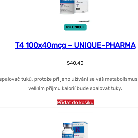
WH UNIQUE
T4 100x40mcg – UNIQUE-PHARMA
$
40.40
 spalovač tuků, protože při jeho užívání se váš metabolismus 
velkém příjmu kalorií bude spalovat tuky.
Přidat do košíku