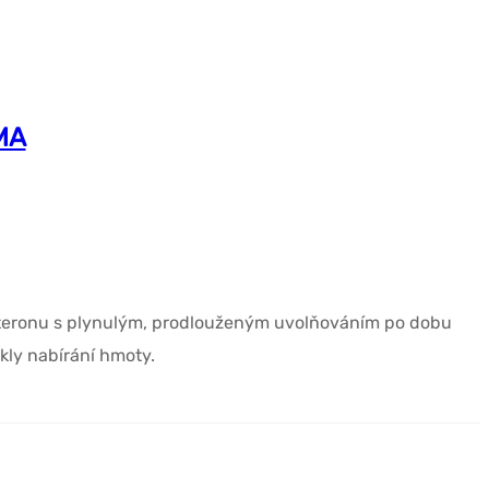
MA
teronu s plynulým, prodlouženým uvolňováním po dobu
ykly nabírání hmoty.