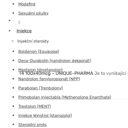
Modafinil
Sexuální pilulky
Injekce
Injekční steroidy
Boldenon (Equipoise)
Deca-Durabolin (nandrolon dekaonát)
Masteron (drostanolon)
T4 100x40mcg – UNIQUE-PHARMA
Je to vynikající
Nandrolon fenylpropionát (NPP)
Parabolan (Trenbolony)
Primobolan Injectable (Methenolone Enanthate)
Trestolon (MENT)
Injekce Winstrol (stanozolol)
Steroidní směs