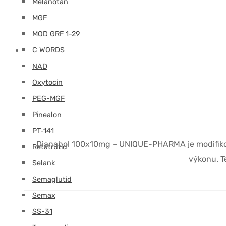
Melanotan
MGF
MOD GRF 1-29
C WORDS
NAD
Oxytocin
PEG-MGF
Pinealon
PT-141
Dianabol 100x10mg – UNIQUE-PHARMA je modifikova
Retatrutid
výkonu. T
Selank
Semaglutid
Semax
SS-31