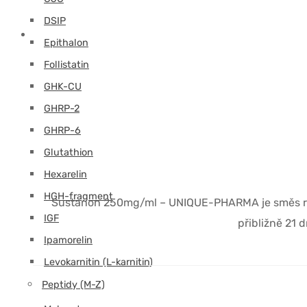
DSIP
Epithalon
Follistatin
GHK-CU
GHRP-2
GHRP-6
Glutathion
Hexarelin
HGH-fragment
Sustanon 250mg/ml – UNIQUE-PHARMA je směs růz
IGF
přibližně 21 
Ipamorelin
Levokarnitin (L-karnitin)
Peptidy (M-Z)