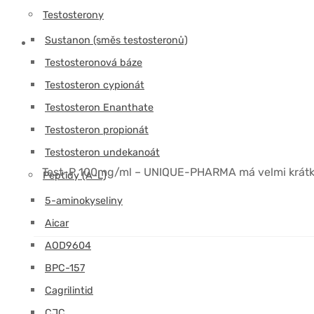
Testosterony
Sustanon (směs testosteronů)
Testosteronová báze
Testosteron cypionát
Testosteron Enanthate
Testosteron propionát
Testosteron undekanoát
Test-P 100mg/ml – UNIQUE-PHARMA má velmi krátké t
Peptidy (A-L)
5-aminokyseliny
Aicar
AOD9604
BPC-157
Cagrilintid
CJC