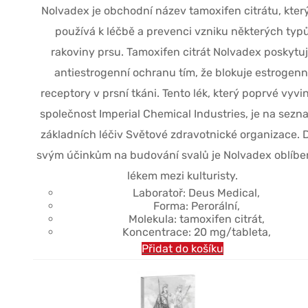
$43.91.
$33.51.
Nolvadex je obchodní název tamoxifen citrátu, kter
používá k léčbě a prevenci vzniku některých typ
rakoviny prsu. Tamoxifen citrát Nolvadex poskytu
antiestrogenní ochranu tím, že blokuje estrogenn
receptory v prsní tkáni. Tento lék, který poprvé vyvi
společnost Imperial Chemical Industries, je na sez
základních léčiv Světové zdravotnické organizace. 
svým účinkům na budování svalů je Nolvadex oblíb
lékem mezi kulturisty.
Laboratoř: Deus Medical,
Forma: Perorální,
Molekula: tamoxifen citrát,
Koncentrace: 20 mg/tableta,
Přidat do košíku