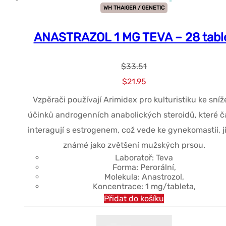
WH THAIGER / GENETIC
ANASTRAZOL 1 MG TEVA – 28 tabl
$
33.51
Původní
Současná
$
21.95
cena
cena
Vzpěrači používají Arimidex pro kulturistiku ke sníž
byla:
je:
účinků androgenních anabolických steroidů, které č
$33.51.
$21.95.
interagují s estrogenem, což vede ke gynekomastii, j
známé jako zvětšení mužských prsou.
Laboratoř: Teva
Forma: Perorální,
Molekula: Anastrozol,
Koncentrace: 1 mg/tableta,
Přidat do košíku