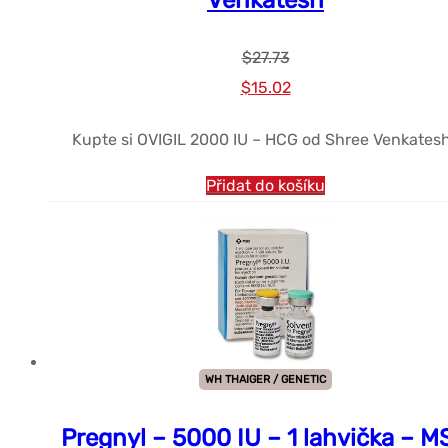
$
27.73
Původní
Současná
$
15.02
cena
cena
Kupte si OVIGIL 2000 IU – HCG od Shree Venkates
byla:
je:
$27.73.
$15.02.
Přidat do košíku
WH THAIGER / GENETIC
Pregnyl – 5000 IU – 1 lahvička – M