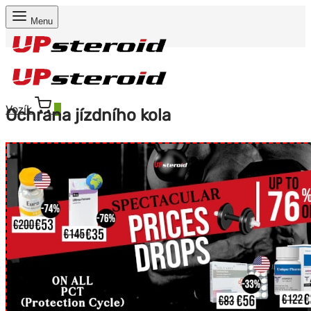
Menu
Vozík
0
Ochrana jízdního kola