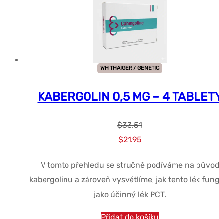
WH THAIGER / GENETIC
KABERGOLIN 0,5 MG – 4 TABLET
$
33.51
Původní
Současná
$
21.95
cena
cena
V tomto přehledu se stručně podíváme na půvo
byla:
je:
kabergolinu a zároveň vysvětlíme, jak tento lék fun
$33.51.
$21.95.
jako účinný lék PCT.
Přidat do košíku