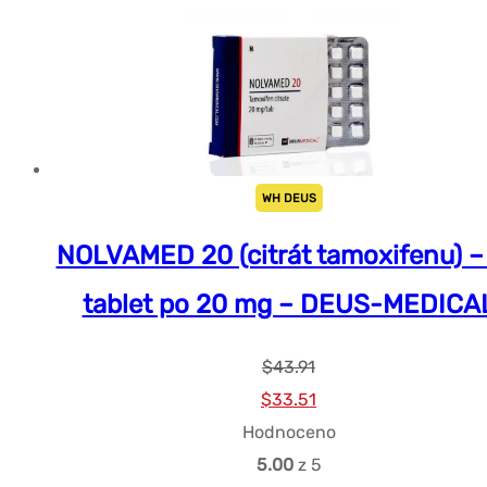
WH DEUS
NOLVAMED 20 (citrát tamoxifenu) –
tablet po 20 mg – DEUS-MEDICA
$
43.91
Původní
Současná
$
33.51
cena
cena
Hodnoceno
byla:
je:
5.00
z 5