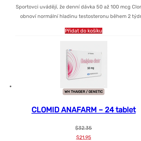
Sportovci uvádějí, že denní dávka 50 až 100 mcg Cl
obnoví normální hladinu testosteronu během 2 týd
Přidat do košíku
WH THAIGER / GENETIC
CLOMID ANAFARM – 24 tablet
$
32.35
Původní
Současná
$
21.95