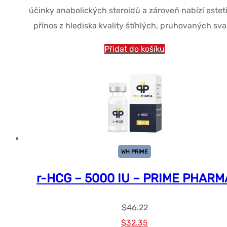
účinky anabolických steroidů a zároveň nabízí estet
přínos z hlediska kvality štíhlých, pruhovaných sva
Přidat do košíku
WH PRIME
r-HCG – 5000 IU – PRIME PHARM
$
46.22
Původní
Současná
$
32.35