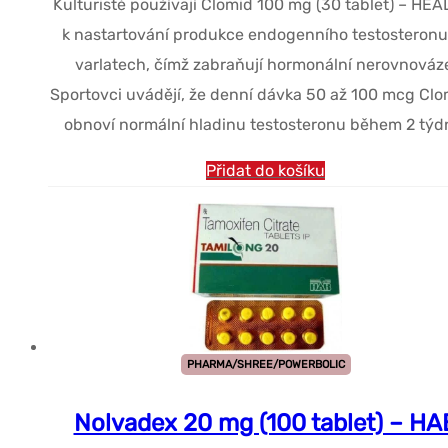
Kulturisté používají Clomid 100 mg (30 tablet) – HEA
k nastartování produkce endogenního testosteronu
varlatech, čímž zabraňují hormonální nerovnováz
Sportovci uvádějí, že denní dávka 50 až 100 mcg Cl
obnoví normální hladinu testosteronu během 2 týd
Přidat do košíku
PHARMA/SHREE/POWERBOLIC
Nolvadex 20 mg (100 tablet) – HA