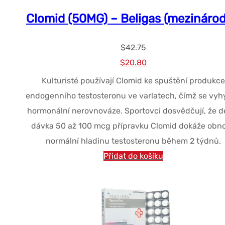
Clomid (50MG) – Beligas (mezinárod
$
42.75
Původní
Současná
$
20.80
cena
cena
Kulturisté používají Clomid ke spuštění produkce
byla:
je:
endogenního testosteronu ve varlatech, čímž se vyh
$42.75.
$20.80.
hormonální nerovnováze. Sportovci dosvědčují, že d
dávka 50 až 100 mcg přípravku Clomid dokáže obno
normální hladinu testosteronu během 2 týdnů.
Přidat do košíku