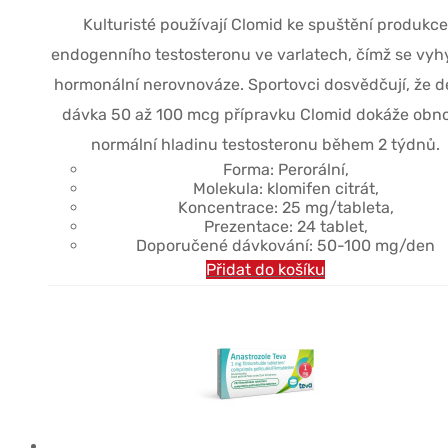
cena
cena
Kulturisté používají Clomid ke spuštění produkce
byla:
je:
endogenního testosteronu ve varlatech, čímž se vyh
$32.35.
$21.95.
hormonální nerovnováze. Sportovci dosvědčují, že d
dávka 50 až 100 mcg přípravku Clomid dokáže obno
normální hladinu testosteronu během 2 týdnů.
Forma: Perorální,
Molekula: klomifen citrát,
Koncentrace: 25 mg/tableta,
Prezentace: 24 tablet,
Doporučené dávkování: 50-100 mg/den
Přidat do košíku