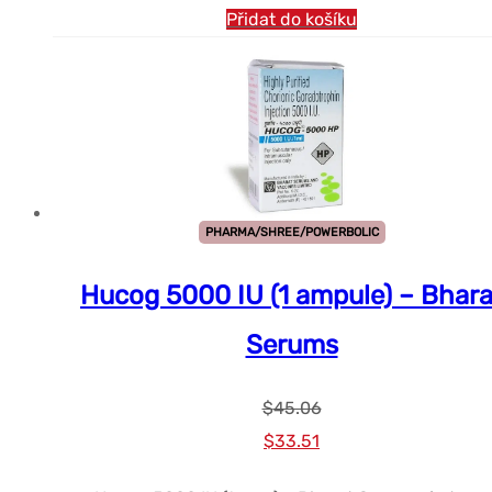
Přidat do košíku
PHARMA/SHREE/POWERBOLIC
Hucog 5000 IU (1 ampule) – Bhara
Serums
$
45.06
Původní
Současná
$
33.51
cena
cena