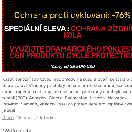
Ochrana proti cyklování: -76%
SPECIÁLNÍ SLEVA :
OCHRANA JÍZDNÍ
KOLA
VYUŽIJTE DRAMATICKÉHO POKLES
CEN PRODUKTŮ CYCLE PROTECTIO
*Ceny od 28 EUR/USD
Každý seriózní sportovec, bez ohledu na svou úroveň, se stará o 
tělo a zdraví. Všechny produkty určené pro vaši ochranu jsou zde
antiestrogenů a ochrany jater až po antiprolaktiny a potcyklovou
terapii (PCT). Arimidex, Clomid, Exemastan, Letrozol, Nolvadex,
Proviron, Samarin, Vitagon… Vše, co potřebujete pro úspěšný cyk
je zde!
Domů
/
Ochrana jízdního kola
126 Produkty