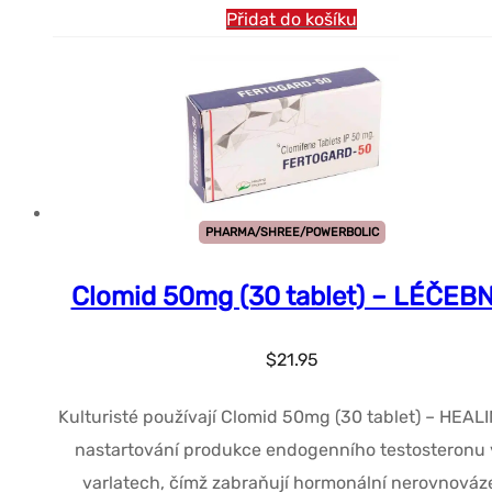
Přidat do košíku
PHARMA/SHREE/POWERBOLIC
Clomid 50mg (30 tablet) – LÉČEB
$
21.95
Kulturisté používají Clomid 50mg (30 tablet) – HEAL
nastartování produkce endogenního testosteronu 
varlatech, čímž zabraňují hormonální nerovnováz