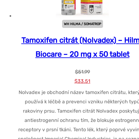
WH HILMA / SOMATROP
Tamoxifen citrát (Nolvadex) – Hil
Biocare – 20 mg x 50 tablet
$
51.99
Původní
Současná
$
33.51
cena
cena
Nolvadex je obchodní název tamoxifen citrátu, kter
byla:
je:
používá k léčbě a prevenci vzniku některých typ
$51.99.
$33.51.
rakoviny prsu. Tamoxifen citrát Nolvadex poskytu
antiestrogenní ochranu tím, že blokuje estrogenn
receptory v prsní tkáni. Tento lék, který poprvé vyvi
společnost Imperial Chemical Industries, je na sez