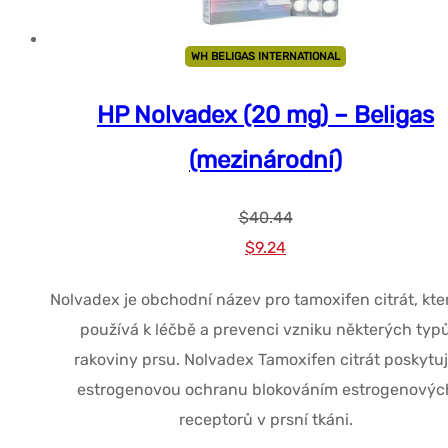
WH BELIGAS INTERNATIONAL
HP Nolvadex (20 mg) – Beligas
(mezinárodní)
$
40.44
Původní
Současná
$
9.24
cena
cena
Nolvadex je obchodní název pro tamoxifen citrát, kte
byla:
je:
používá k léčbě a prevenci vzniku některých typ
$40.44.
$9.24.
rakoviny prsu. Nolvadex Tamoxifen citrát poskytu
estrogenovou ochranu blokováním estrogenovýc
receptorů v prsní tkáni.