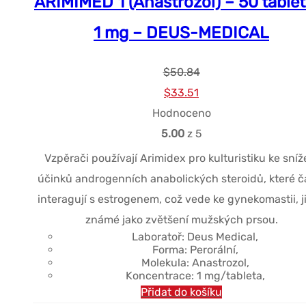
ARIMIMED 1 (Anastrozol) – 50 tablet
1 mg – DEUS-MEDICAL
$
50.84
Původní
Současná
$
33.51
cena
cena
Hodnoceno
byla:
je:
5.00
z 5
$50.84.
$33.51.
Vzpěrači používají Arimidex pro kulturistiku ke sníž
účinků androgenních anabolických steroidů, které č
interagují s estrogenem, což vede ke gynekomastii, j
známé jako zvětšení mužských prsou.
Laboratoř: Deus Medical,
Forma: Perorální,
Molekula: Anastrozol,
Koncentrace: 1 mg/tableta,
Přidat do košíku