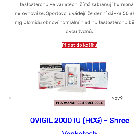
testosteronu ve varlatech, čímž zabraňují hormoná
nerovnováze. Sportovci uvádějí, že denní dávka 50 a
mg Clomidu obnoví normální hladinu testosteronu 
dvou týdnů.
Přidat do košíku
Nový
PHARMA/SHREE/POWERBOLIC
OVIGIL 2000 IU (HCG) – Shree
Venkatesh