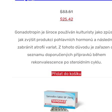
$
33.51
Původní
Současná
$
25.42
cena
cena
Gonadotropin je široce používán kulturisty jako způ
byla:
je:
jak zvýšit produkci pohlavních hormonů a násled
$33.51.
$25.42.
zabránit atrofii varlat. Z tohoto důvodu je zařazen 
seznamu doporučených přípravků během
rekonvalescence po steroidním cyklu.
Přidat do košíku