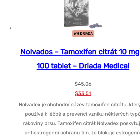
WH DRIADA
Nolvados – Tamoxifen citrát 10 mg
100 tablet – Driada Medical
$
45.06
Původní
Současná
$
33.51
cena
cena
Nolvadex je obchodní název tamoxifen citrátu, kter
byla:
je:
používá k léčbě a prevenci vzniku některých typ
$45.06.
$33.51.
rakoviny prsu. Tamoxifen citrát Nolvadex poskytu
antiestrogenní ochranu tím, že blokuje estrogenn