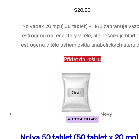
$
20.80
Nolvadex 20 mg (100 tablet) – HAB zabraňuje vaz
estrogenu na receptory v těle, ale nesnižuje hladi
estrogenu v těle během cyklu anabolických steroid
Přidat do košíku
Nový
WH STEALTH LABS
Nolva 50 tablet (50 tablet x 20 mg)