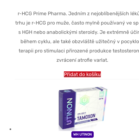
cena
cena
r-HCG Prime Pharma. Jedním z nejoblíbenějších lék
byla:
je:
trhu je r-HCG pro muže, často mylně používaný ve sp
$46.22.
$32.35.
s HGH nebo anabolickými steroidy. Je extrémně úč
během cyklu, ale také obzvláště užitečný v pocykl
terapii pro stimulaci přirozené produkce testostero
zvrácení atrofie varlat.
Přidat do košíku
WH UTINON