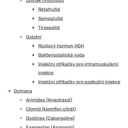
Úbytek hmotnosti
Retatrutid
Semaglutid
Tirzepatid
Ostatní
Růstový hormon HGH
Bakteriostatická voda
Injekční stříkačky pro intramuskulární
injekce
Injekční stříkačky pro podkožní injekce
Ochrana
Arimidex (Anastrazol)
Clomid (klomifen citrát)
Dostinex (Cabergoline)
Exemestan (Aromasin)