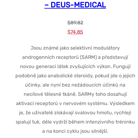
– DEUS-MEDICAL
$
89.82
Původní
Současná
$
74.85
cena
cena
Jsou známé jako selektivní modulátory
byla:
je:
androgenních receptorů (SARM) a představují
$89.82.
$74.85.
novou generaci látek zvyšujících výkon. Fungují
podobně jako anabolické steroidy, pokud jde o jejich
účinky, ale nyní bez nežádoucích účinků na
necílové tělesné tkáně. SARMy toho dosahují
aktivací receptorů v nervovém systému. Výsledkem
je, že uživatelé získávají svalovou hmotu, rychleji
spalují tuk, déle vydrží během intenzivního tréninku
a na konci cyklu jsou silnější.