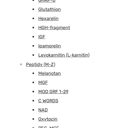
GHRP-6
Glutathion
Hexarelin
HGH-fragment
IGF
Ipamorelin
Levokarnitin (L-karnitin)
Peptidy (M-Z)
Melanotan
MGF
MOD GRF 1-29
C WORDS
NAD
Oxytocin