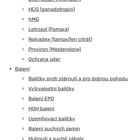
HCG (gonadotropin)
hMG
Letrozol (Femara)
Nolvadex (tamoxifen citrát)
Proviron (Mesterolone)
Ochrana jater
Balení
Balíčky proti stárnutí a pro dobrou pohodu
Vytrvalostní balíčky
Balení EPO
HGH balení
Uzemňovací balíčky
Balení suchých zemin
Hubnutí a suché zábaly