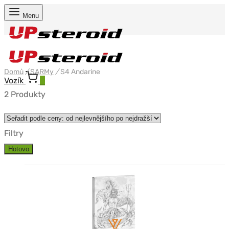
Menu
Domů
/
SARMy
/
S4 Andarine
Vozík
0
2 Produkty
Filtry
Hotovo