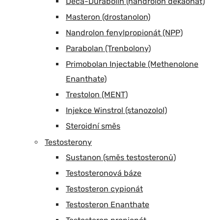
Deca-Durabolin (nandrolon dekaonát)
Masteron (drostanolon)
Nandrolon fenylpropionát (NPP)
Parabolan (Trenbolony)
Primobolan Injectable (Methenolone
Enanthate)
Trestolon (MENT)
Injekce Winstrol (stanozolol)
Steroidní směs
Testosterony
Sustanon (směs testosteronů)
Testosteronová báze
Testosteron cypionát
Testosteron Enanthate