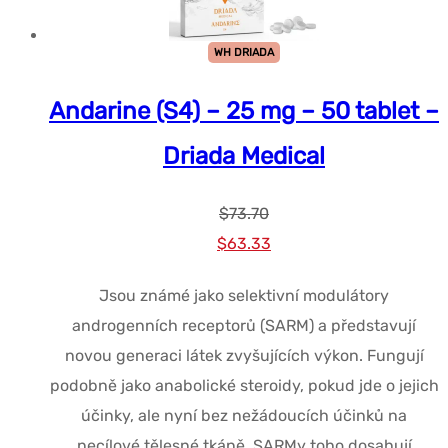
WH DRIADA
Andarine (S4) – 25 mg – 50 tablet –
Driada Medical
$
73.70
Původní
Současná
$
63.33
cena
cena
Jsou známé jako selektivní modulátory
byla:
je:
androgenních receptorů (SARM) a představují
$73.70.
$63.33.
novou generaci látek zvyšujících výkon. Fungují
podobně jako anabolické steroidy, pokud jde o jejich
účinky, ale nyní bez nežádoucích účinků na
necílové tělesné tkáně. SARMy toho dosahují