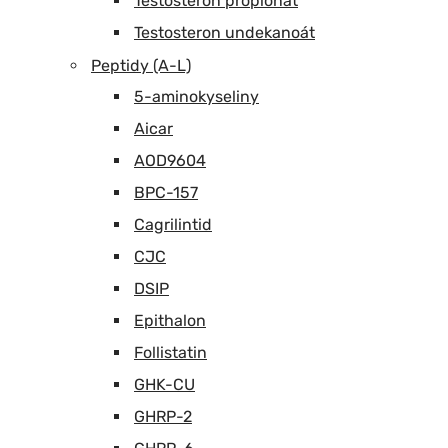
Testosteron propionát
Testosteron undekanoát
Peptidy (A-L)
5-aminokyseliny
Aicar
AOD9604
BPC-157
Cagrilintid
CJC
DSIP
Epithalon
Follistatin
GHK-CU
GHRP-2