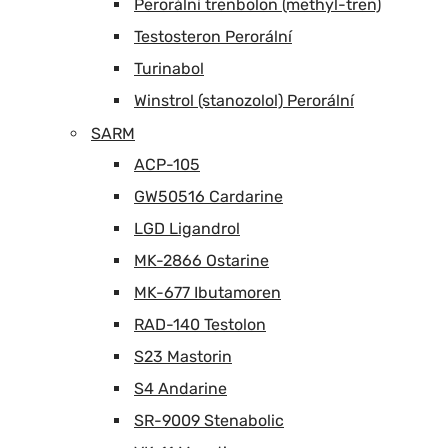
Perorální trenbolon (methyl-tren)
Testosteron Perorální
Turinabol
Winstrol (stanozolol) Perorální
SARM
ACP-105
GW50516 Cardarine
LGD Ligandrol
MK-2866 Ostarine
MK-677 Ibutamoren
RAD-140 Testolon
S23 Mastorin
S4 Andarine
SR-9009 Stenabolic