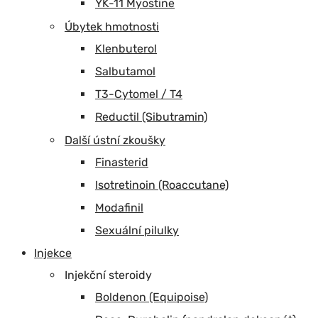
YK-11 Myostine
Úbytek hmotnosti
Klenbuterol
Salbutamol
T3-Cytomel / T4
Reductil (Sibutramin)
Další ústní zkoušky
Finasterid
Isotretinoin (Roaccutane)
Modafinil
Sexuální pilulky
Injekce
Injekční steroidy
Boldenon (Equipoise)