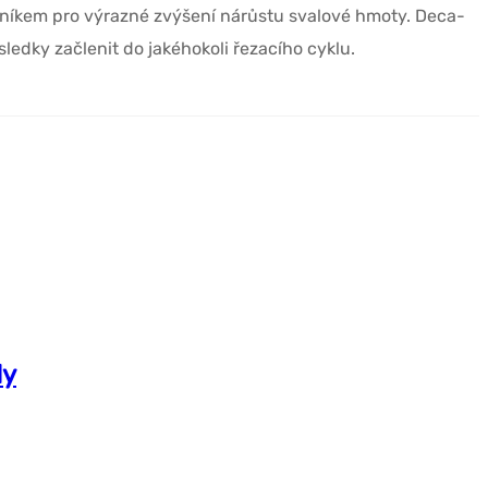
níkem pro výrazné zvýšení nárůstu svalové hmoty. Deca-
ýsledky začlenit do jakéhokoli řezacího cyklu.
dy