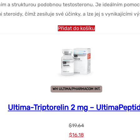
ím a strukturou podobnou testosteronu. Je ideálním pomoc
byla:
je:
steroidy, čímž zesiluje své účinky, a lze jej s vynikajícími v
$23.11.
$16.18.
Přidat do košíku
WH ULTIMA/PHARMACOM INT.
Ultima-Triptorelin 2 mg – UltimaPepti
$
19.64
Původní
Současná
$
16.18