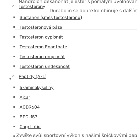
Nandrolon dekanonát je ester s pomalým uvolňován
Testosterony
Durabolin se dobře kombinuje s dalšími 
Sustanon (směs testosteronů)
Testosteronová báze
Testosteron cypionát
Testosteron Enanthate
Testosteron propionát
Testosteron undekanoát
Peptidy (A-L)
5-aminokyseliny
Aicar
AOD9604
BPC-157
Cagrilintid
Zvyšte svůj sportovní výkon s našimi špičkovými pept
CJC