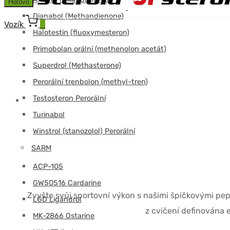
Hotovo
Dianabol (Methandienone)
Vozík
0
Halotestin (fluoxymesteron)
Primobolan orální (methenolon acetát)
Superdrol (Methasterone)
Perorální trenbolon (methyl-tren)
Testosteron Perorální
Turinabol
Winstrol (stanozolol) Perorální
SARM
ACP-105
GW50516 Cardarine
Zvyšte svůj sportovní výkon s našimi špičkovými pept
LGD Ligandrol
z cvičení definována 
MK-2866 Ostarine