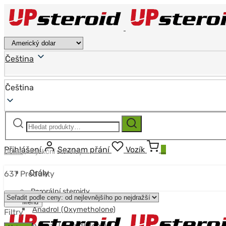
Čeština
Čeština
Hledat:
Hledat
Přihlášení
Seznam přání
Vozík
0
Domů
/
Injekční steroidy
Orály
637 Produkty
Perorální steroidy
Menu
Anadrol (Oxymetholone)
Filtry
Anavar (Oxandrolone)