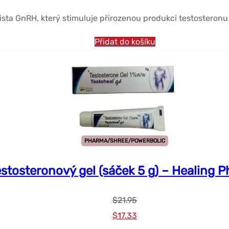
cena
cena
nista GnRH, který stimuluje přirozenou produkci testosteronu
byla:
je:
$19.64.
$16.18.
Přidat do košíku
PHARMA/SHREE/POWERBOLIC
stosteronový gel (sáček 5 g) – Healing 
$
21.95
Původní
Současná
$
17.33