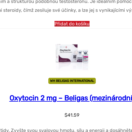
ím a strukturou podobnou testosteronu. Je ideálním pomoc
steroidy, čímž zesiluje své účinky, a lze jej s vynikajícími v
Přidat do košíku
WH BELIGAS INTERNATIONAL
Oxytocin 2 mg – Beligas (mezinárodní
$
41.59
idy. Zvyšte svou svalovou hmotu, sílu a energii a dosáhněte 