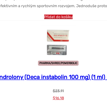
efektivním a rychlým sportovním rozvojem. Jednoduše proto, 
Přidat do košíku
PHARMA/SHREE/POWERBOLIC
drolony (Deca instabolin 100 mg) (1 ml) 
$
23.11
Původní
Současná
$
16.18
cena
cena