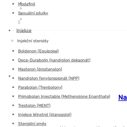
Modafinil
Sexuální pilulky
Injekce
Injekční steroidy
Boldenon (Equipoise)
Deca-Durabolin (nandrolon dekaonát)
Masteron (drostanolon)
Nandrolon fenylpropionát (NPP)
Parabolan (Trenbolony)
Na
Primobolan Injectable (Methenolone Enanthate)
Trestolon (MENT)
Injekce Winstrol (stanozolol)
Steroidní směs