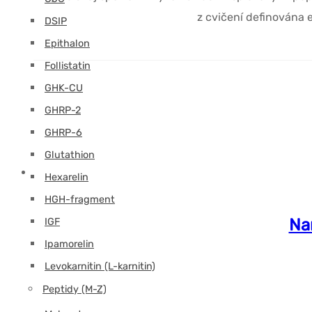
z cvičení definována 
DSIP
Epithalon
Follistatin
GHK-CU
GHRP-2
GHRP-6
Glutathion
Hexarelin
HGH-fragment
Nan
IGF
Ipamorelin
Levokarnitin (L-karnitin)
Peptidy (M-Z)