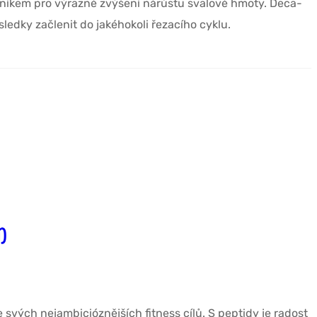
níkem pro výrazné zvýšení nárůstu svalové hmoty. Deca-
ýsledky začlenit do jakéhokoli řezacího cyklu.
)
svých nejambicióznějších fitness cílů. S peptidy je radost