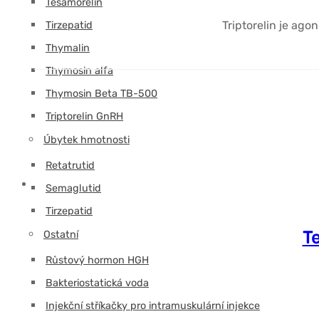
Tesamorelin
Triptorelin je ago
Tirzepatid
Thymalin
Thymosin alfa
Thymosin Beta TB-500
Triptorelin GnRH
Úbytek hmotnosti
Retatrutid
Semaglutid
Tirzepatid
Te
Ostatní
Růstový hormon HGH
Bakteriostatická voda
Injekční stříkačky pro intramuskulární injekce