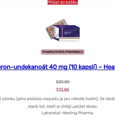
Přidat do košíku
PHARMA/SHREE/POWERBOLIC
eron-undekanoát 40 mg (10 kapslí) – He
$
20.80
Původní
Současná
$
13.86
cena
cena
činku (jeho poločas rozpadu je jen několik hodin). Je ideáln
byla:
je:
starší lidi, kteří si chtějí udržet libido.
$20.80.
$13.86.
Laboratoř: Healing Pharma,