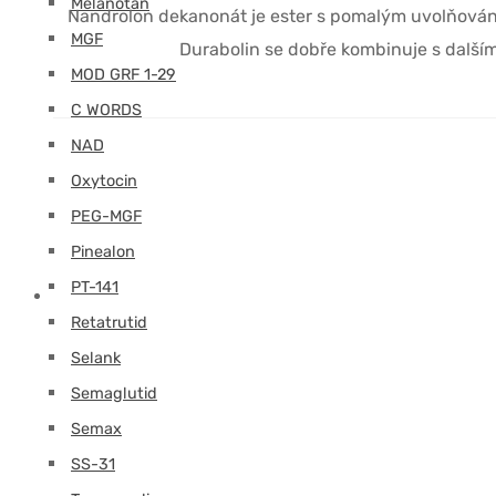
Melanotan
Nandrolon dekanonát je ester s pomalým uvolňován
MGF
Durabolin se dobře kombinuje s dalšími 
MOD GRF 1-29
C WORDS
NAD
Oxytocin
PEG-MGF
Pinealon
PT-141
Retatrutid
Selank
Semaglutid
Semax
SS-31