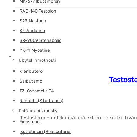
MK-677 Ibutamoren
RAD-140 Testolon
S23 Mastorin
S4 Andarine
SR-9009 Stenabolic
YK-11 Myostine
Úbytek hmotnosti
Klenbuterol
Testost
Salbutamol
T3-Cytomel / T4
Reductil (Sibutramin)
Další ústní zkoušky
Testosteron-undekanoát má extrémně krátké trvání ú
Finasterid
Isotretinoin (Roaccutane)