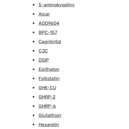
5-aminokyseliny
Aicar
AOD9604
BPC-157
Cagrilintid
CJC
DSIP
Epithalon
Follistatin
GHK-CU
GHRP-2
GHRP-6
Glutathion
Hexarelin