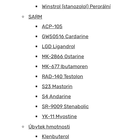
Winstrol (stanozolol) Perorální
SARM
ACP-105
GW50516 Cardarine
LGD Ligandrol
MK-2866 Ostarine
MK-677 Ibutamoren
RAD-140 Testolon
S23 Mastorin
S4 Andarine
SR-9009 Stenabolic
YK-11 Myostine
Úbytek hmotnosti
Klenbuterol