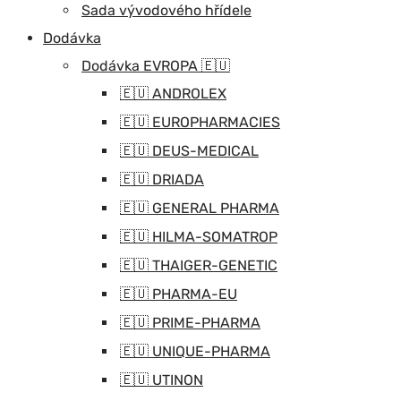
Sada vývodového hřídele
Dodávka
Dodávka EVROPA 🇪🇺
🇪🇺 ANDROLEX
🇪🇺 EUROPHARMACIES
🇪🇺 DEUS-MEDICAL
🇪🇺 DRIADA
🇪🇺 GENERAL PHARMA
🇪🇺 HILMA-SOMATROP
🇪🇺 THAIGER-GENETIC
🇪🇺 PHARMA-EU
🇪🇺 PRIME-PHARMA
🇪🇺 UNIQUE-PHARMA
🇪🇺 UTINON