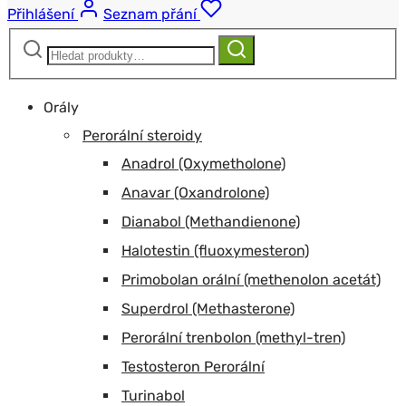
Přihlášení
Seznam přání
Hledat:
Hledat
Orály
Perorální steroidy
Anadrol (Oxymetholone)
Anavar (Oxandrolone)
Dianabol (Methandienone)
Halotestin (fluoxymesteron)
Primobolan orální (methenolon acetát)
Superdrol (Methasterone)
Perorální trenbolon (methyl-tren)
Testosteron Perorální
Turinabol