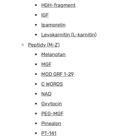
HGH-fragment
IGF
Ipamorelin
Levokarnitin (L-karnitin)
Peptidy (M-Z)
Melanotan
MGF
MOD GRF 1-29
C WORDS
NAD
Oxytocin
PEG-MGF
Pinealon
PT-141