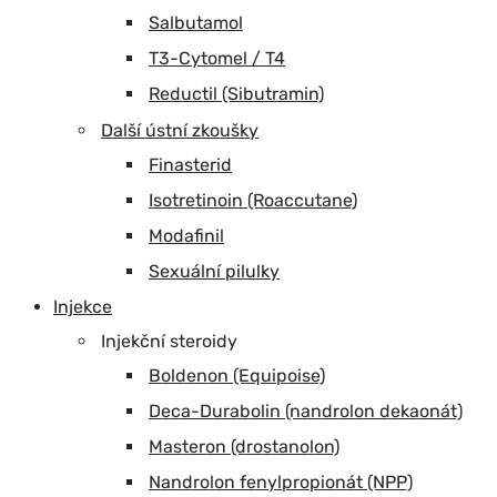
Salbutamol
T3-Cytomel / T4
Reductil (Sibutramin)
Další ústní zkoušky
Finasterid
Isotretinoin (Roaccutane)
Modafinil
Sexuální pilulky
Injekce
Injekční steroidy
Boldenon (Equipoise)
Deca-Durabolin (nandrolon dekaonát)
Masteron (drostanolon)
Nandrolon fenylpropionát (NPP)