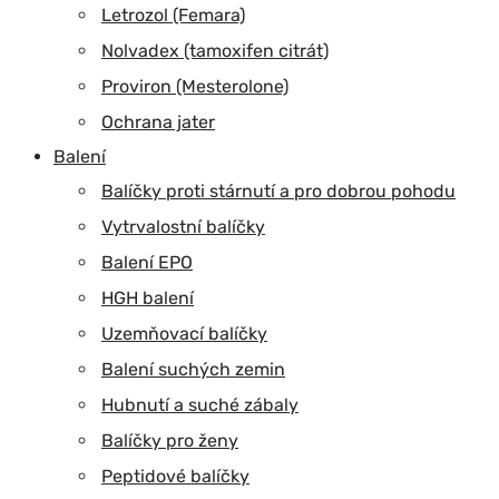
Letrozol (Femara)
Nolvadex (tamoxifen citrát)
Proviron (Mesterolone)
Ochrana jater
Balení
Balíčky proti stárnutí a pro dobrou pohodu
Vytrvalostní balíčky
Balení EPO
HGH balení
Uzemňovací balíčky
Balení suchých zemin
Hubnutí a suché zábaly
Balíčky pro ženy
Peptidové balíčky