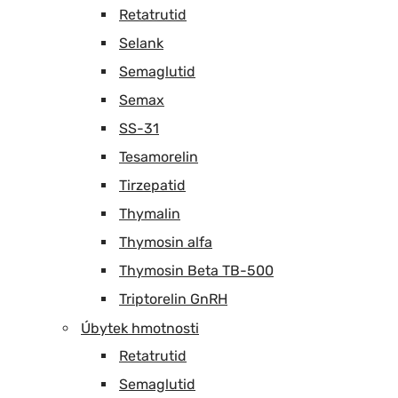
Retatrutid
Selank
Semaglutid
Semax
SS-31
Tesamorelin
Tirzepatid
Thymalin
Thymosin alfa
Thymosin Beta TB-500
Triptorelin GnRH
Úbytek hmotnosti
Retatrutid
Semaglutid