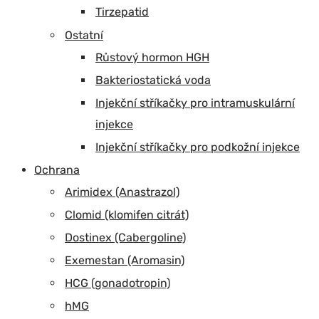
Tirzepatid
Ostatní
Růstový hormon HGH
Bakteriostatická voda
Injekční stříkačky pro intramuskulární
injekce
Injekční stříkačky pro podkožní injekce
Ochrana
Arimidex (Anastrazol)
Clomid (klomifen citrát)
Dostinex (Cabergoline)
Exemestan (Aromasin)
HCG (gonadotropin)
hMG