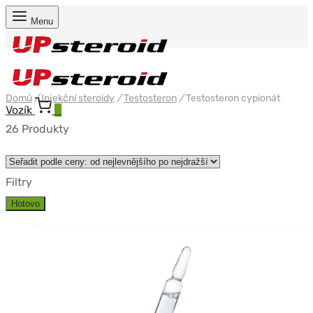
Menu
Domů
/
Injekční steroidy
/
Testosteron
/
Testosteron cypionát
Vozík
0
26 Produkty
Filtry
Hotovo