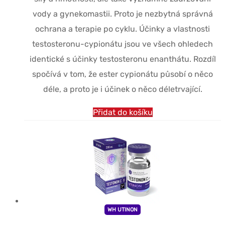
$62.29.
$47.29.
vody a gynekomastii. Proto je nezbytná správná
ochrana a terapie po cyklu. Účinky a vlastnosti
testosteronu-cypionátu jsou ve všech ohledech
identické s účinky testosteronu enanthátu. Rozdíl
spočívá v tom, že ester cypionátu působí o něco
déle, a proto je i účinek o něco déletrvající.
Přidat do košíku
WH UTINON