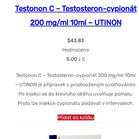
Testonon C – Testosteron-cypionát
200 mg/ml 10ml – UTINON
$
43.83
Hodnoceno
5.00
z 5
Testonon C – Testosteron-cypionát 200 mg/ml 10ml
– UTINON je přípravek s prodlouženým uvolňováním.
Po injekci se do krevního oběhu uvolňuje pomalu.
Proto lze injekce cypionátu podávat v intervalech.
Přidat do košíku