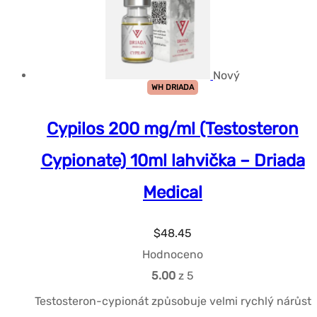
Nový
WH DRIADA
Cypilos 200 mg/ml (Testosteron
Cypionate) 10ml lahvička – Driada
Medical
$
48.45
Hodnoceno
5.00
z 5
Testosteron-cypionát způsobuje velmi rychlý nárůst