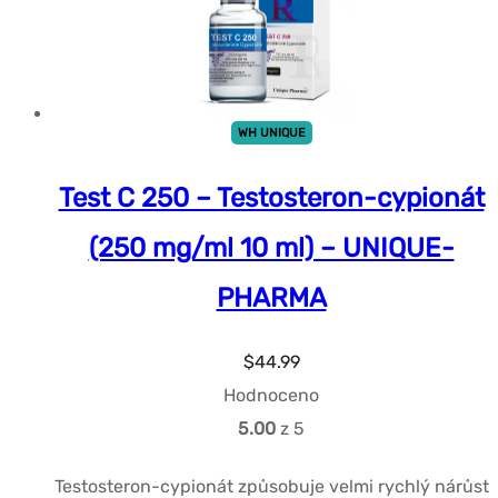
WH UNIQUE
Test C 250 – Testosteron-cypionát
(250 mg/ml 10 ml) – UNIQUE-
PHARMA
$
44.99
Hodnoceno
5.00
z 5
Testosteron-cypionát způsobuje velmi rychlý nárůst