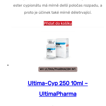
ester cypionátu má mírně delší poločas rozpadu, a
proto je účinek také mírně déletrvající.
Přidat do košíku
WH ULTIMA/PHARMACOM INT.
Ultima-Cyp 250 10ml –
UltimaPharma