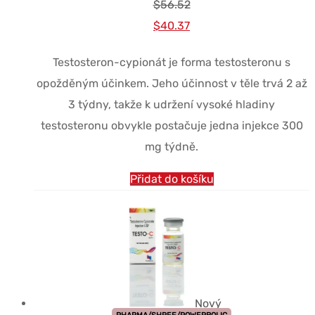
$
56.52
Původní
Současná
$
40.37
cena
cena
Testosteron-cypionát je forma testosteronu s
byla:
je:
opožděným účinkem. Jeho účinnost v těle trvá 2 až
$56.52.
$40.37.
3 týdny, takže k udržení vysoké hladiny
testosteronu obvykle postačuje jedna injekce 300
mg týdně.
Přidat do košíku
Nový