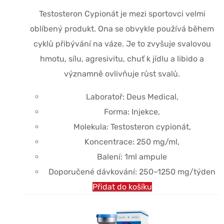
$58.83.
$44.99.
Testosteron
Cypionát
je mezi sportovci velmi
oblíbený produkt.
Ona
se obvykle používá během
cyklů přibývání na váze. Je to
zvyšuje svalovou
hmotu, sílu, agresivitu, chuť k jídlu a libido a
významně ovlivňuje růst svalů.
Laboratoř: Deus Medical,
Forma: Injekce,
Molekula: Testosteron cypionát,
Koncentrace: 250 mg/ml,
Balení: 1ml ampule
Doporučené dávkování: 250–1250 mg/týden
Přidat do košíku