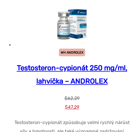
WH ANDROLEX
Testosteron-cypionát 250 mg/ml,
lahvička – ANDROLEX
$
62.29
Původní
Současná
$
47.29
cena
cena
Testosteron-cypionát způsobuje velmi rychlý nárůst
byla:
je:
síly a hmotnosti, ale také významné zadržování