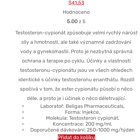
Původní
Současná
$
41.53
cena
cena
Hodnoceno
byla:
je:
5.00
z 5
$48.45.
$41.53.
Testosteron-cypionát způsobuje velmi rychlý nárůst
síly a hmotnosti, ale také významné zadržování
vody a gynekomastii. Proto je nezbytná správná
ochrana a terapie po cyklu. Účinky a vlastnosti
testosteronu-cypionátu jsou ve všech ohledech
identické s účinky testosteronu enanthátu. Rozdíl
spočívá v tom, že ester cypionátu působí o něco
déle, a proto je i účinek o něco déletrvající.
Laboratoř: Beligas Pharmaceuticals,
Forma: Injekce,
Molekula: Testosteron cypionát,
Koncentrace: 200 mg/ml,
Doporučené dávkování: 250-1000 mg/týden
Přidat do košíku