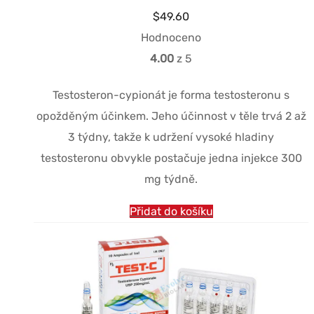
$
49.60
Hodnoceno
4.00
z 5
Testosteron-cypionát je forma testosteronu s
opožděným účinkem. Jeho účinnost v těle trvá 2 až
3 týdny, takže k udržení vysoké hladiny
testosteronu obvykle postačuje jedna injekce 300
mg týdně.
Přidat do košíku