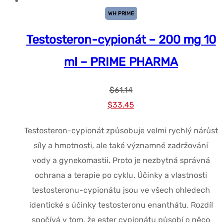
WH PRIME
Testosteron-cypionát – 200 mg 10
ml – PRIME PHARMA
$
61.14
Původní
Současná
$
33.45
cena
cena
Testosteron-cypionát způsobuje velmi rychlý nárůst
byla:
je:
síly a hmotnosti, ale také významné zadržování
$61.14.
$33.45.
vody a gynekomastii. Proto je nezbytná správná
ochrana a terapie po cyklu. Účinky a vlastnosti
testosteronu-cypionátu jsou ve všech ohledech
identické s účinky testosteronu enanthátu. Rozdíl
spočívá v tom, že ester cypionátu působí o něco