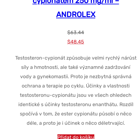
cypionátem 250 mg/ml –
ANDROLEX
$
63.44
Původní
Současná
$
48.45
cena
cena
Testosteron-cypionát způsobuje velmi rychlý nárůst
byla:
je:
síly a hmotnosti, ale také významné zadržování
$63.44.
$48.45.
vody a gynekomastii. Proto je nezbytná správná
ochrana a terapie po cyklu. Účinky a vlastnosti
testosteronu-cypionátu jsou ve všech ohledech
identické s účinky testosteronu enanthátu. Rozdíl
spočívá v tom, že ester cypionátu působí o něco
déle, a proto je i účinek o něco déletrvající.
Přidat do košíku