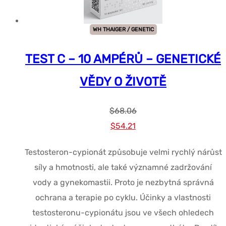
WH THAIGER / GENETIC
TEST C – 10 AMPÉRŮ – GENETICKÉ
VĚDY O ŽIVOTĚ
$
68.06
Původní
Současná
$
54.21
cena
cena
Testosteron-cypionát způsobuje velmi rychlý nárůst
byla:
je:
síly a hmotnosti, ale také významné zadržování
$68.06.
$54.21.
vody a gynekomastii. Proto je nezbytná správná
ochrana a terapie po cyklu. Účinky a vlastnosti
testosteronu-cypionátu jsou ve všech ohledech