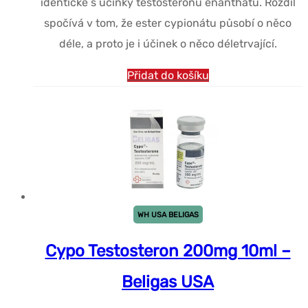
identické s účinky testosteronu enanthátu. Rozdíl
spočívá v tom, že ester cypionátu působí o něco
déle, a proto je i účinek o něco déletrvající.
Přidat do košíku
WH USA BELIGAS
Cypo Testosteron 200mg 10ml –
Beligas USA