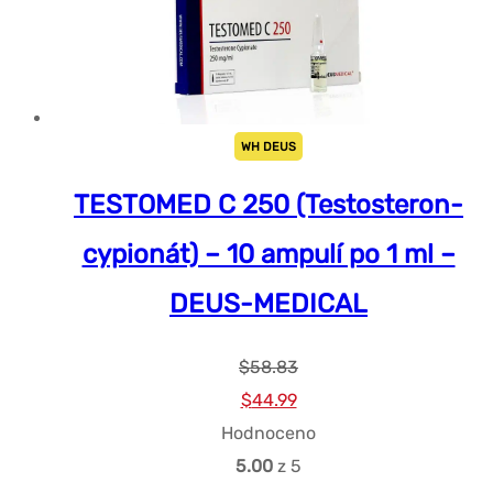
WH DEUS
TESTOMED C 250 (Testosteron-
cypionát) – 10 ampulí po 1 ml –
DEUS-MEDICAL
$
58.83
Původní
Současná
$
44.99
cena
cena
Hodnoceno
byla:
je:
5.00
z 5