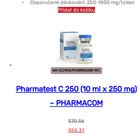
Doporučené dávkování: 250-1000 mg/týden
Přidat do košíku
WH ULTIMA/PHARMACOM INT.
Pharmatest C 250 (10 ml x 250 mg)
– PHARMACOM
$
70.36
Původní
Současná
$
55.37
cena
cena