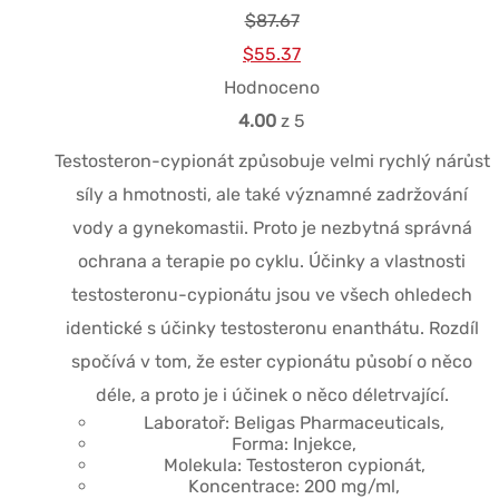
$
87.67
Původní
Současná
$
55.37
cena
cena
Hodnoceno
byla:
je:
4.00
z 5
$87.67.
$55.37.
Testosteron-cypionát způsobuje velmi rychlý nárůst
síly a hmotnosti, ale také významné zadržování
vody a gynekomastii. Proto je nezbytná správná
ochrana a terapie po cyklu. Účinky a vlastnosti
testosteronu-cypionátu jsou ve všech ohledech
identické s účinky testosteronu enanthátu. Rozdíl
spočívá v tom, že ester cypionátu působí o něco
déle, a proto je i účinek o něco déletrvající.
Laboratoř: Beligas Pharmaceuticals,
Forma: Injekce,
Molekula: Testosteron cypionát,
Koncentrace: 200 mg/ml,