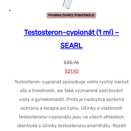
PHARMA/SHREE/POWERBOLIC
Testosteron-cypionát (1 ml) –
SEARL
$
35.76
Původní
Současná
$
21.92
cena
cena
Testosteron-cypionát způsobuje velmi rychlý nárůst
byla:
je:
síly a hmotnosti, ale také významné zadržování
$35.76.
$21.92.
vody a gynekomastii. Proto je nezbytná správná
ochrana a terapie po cyklu. Účinky a vlastnosti
testosteronu-cypionátu jsou ve všech ohledech
identické s účinky testosteronu enanthátu. Rozdíl