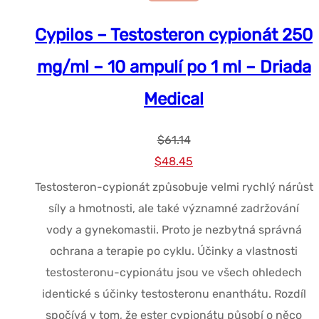
Cypilos – Testosteron cypionát 250
mg/ml – 10 ampulí po 1 ml – Driada
Medical
$
61.14
Původní
Současná
$
48.45
cena
cena
Testosteron-cypionát způsobuje velmi rychlý nárůst
byla:
je:
síly a hmotnosti, ale také významné zadržování
$61.14.
$48.45.
vody a gynekomastii. Proto je nezbytná správná
ochrana a terapie po cyklu. Účinky a vlastnosti
testosteronu-cypionátu jsou ve všech ohledech
identické s účinky testosteronu enanthátu. Rozdíl
spočívá v tom, že ester cypionátu působí o něco