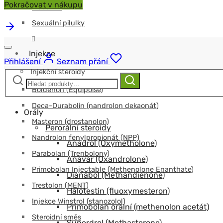
Pokračovat v nákupu
Modafinil
Sexuální pilulky
Injekce
Přihlášení
Seznam přání
Injekční steroidy
Hledat:
Hledat
Boldenon (Equipoise)
Deca-Durabolin (nandrolon dekaonát)
Orály
Masteron (drostanolon)
Perorální steroidy
Nandrolon fenylpropionát (NPP)
Anadrol (Oxymetholone)
Parabolan (Trenbolony)
Anavar (Oxandrolone)
Primobolan Injectable (Methenolone Enanthate)
Dianabol (Methandienone)
Trestolon (MENT)
Halotestin (fluoxymesteron)
Injekce Winstrol (stanozolol)
Primobolan orální (methenolon acetát)
Steroidní směs
Superdrol (Methasterone)