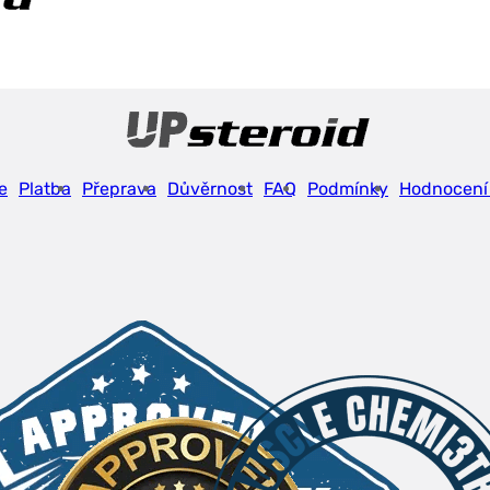
e
Platba
Přeprava
Důvěrnost
FAQ
Podmínky
Hodnocení