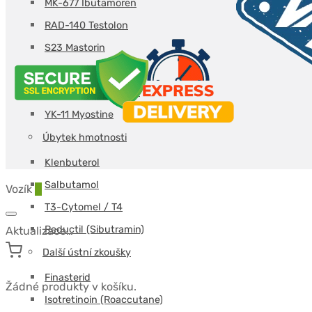
MK-677 Ibutamoren
RAD-140 Testolon
S23 Mastorin
S4 Andarine
SR-9009 Stenabolic
YK-11 Myostine
Úbytek hmotnosti
Klenbuterol
Salbutamol
Vozík
0
T3-Cytomel / T4
Reductil (Sibutramin)
Aktualizace…
Další ústní zkoušky
Finasterid
Žádné produkty v košíku.
Isotretinoin (Roaccutane)