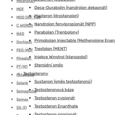
Melanotan
Deca-Durabolin (nandrolon dekaonát)
MGF
Masteron (drostanolon)
MOD GRF 1-29
Nandrolon fenylpropionát (NPP)
C WORDS
Parabolan (Trenbolony)
NAD
Primobolan Injectable (Methenolone Enan
Oxytocin
Trestolon (MENT)
PEG-MGF
Injekce Winstrol (stanozolol)
Pinealon
Steroidní směs
PT-141
Testosterony
Retatrutid
Sustanon (směs testosteronů)
Selank
Testosteronová báze
Semaglutid
Testosteron cypionát
Semax
Testosteron Enanthate
SS-31
Testosteron propionát