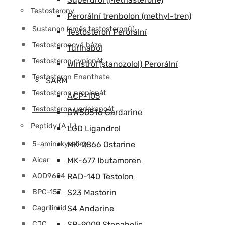
Testosterony
Perorální trenbolon (methyl-tren)
Sustanon (směs testosteronů)
Testosteron Perorální
Testosteronová báze
Turinabol
Testosteron cypionát
Winstrol (stanozolol) Perorální
Testosteron Enanthate
SARM
Testosteron propionát
ACP-105
Testosteron undekanoát
GW50516 Cardarine
Peptidy (A-L)
LGD Ligandrol
5-aminokyseliny
MK-2866 Ostarine
Aicar
MK-677 Ibutamoren
AOD9604
RAD-140 Testolon
BPC-157
S23 Mastorin
Cagrilintid
S4 Andarine
CJC
SR-9009 Stenabolic