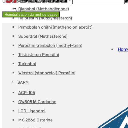
Povinné
Uživatelské jméno nebo e-mail
*
Dianabol (Methandienone)
Vozík
0
Réinitialisation du mot de passe
Halotestin (fluoxymesteron)
Primobolan orální (methenolon acetát)
Superdrol (Methasterone)
Perorální trenbolon (methyl-tren)
Hom
Testosteron Perorální
Turinabol
Winstrol (stanozolol) Perorální
SARM
ACP-105
GW50516 Cardarine
LGD Ligandrol
MK-2866 Ostarine