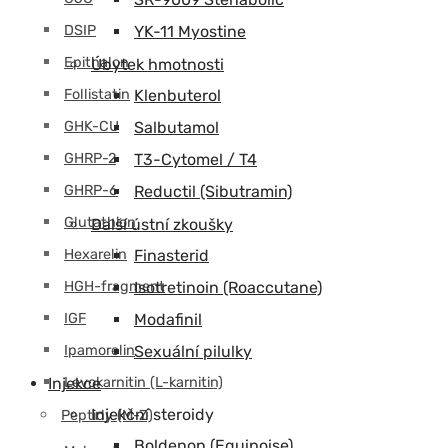
DSIP
YK-11 Myostine
Epithalon
Úbytek hmotnosti
Follistatin
Klenbuterol
GHK-CU
Salbutamol
GHRP-2
T3-Cytomel / T4
GHRP-6
Reductil (Sibutramin)
Glutathion
Další ústní zkoušky
Hexarelin
Finasterid
HGH-fragment
Isotretinoin (Roaccutane)
IGF
Modafinil
Ipamorelin
Sexuální pilulky
Levokarnitin (L-karnitin)
Injekce
Injekční steroidy
Peptidy (M-Z)
Boldenon (Equipoise)