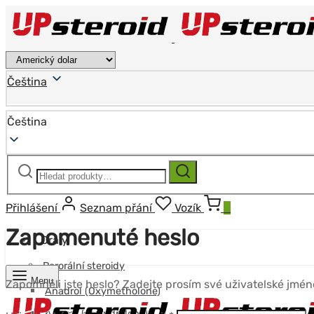
Čeština
Čeština
Hledat:
Hledat
Přihlášení
Seznam přání
Vozík
0
Zapomenuté heslo
Orály
Perorální steroidy
Menu
Zapomněli jste heslo? Zadejte prosím své uživatelské jmé
Anadrol (Oxymetholone)
Anavar (Oxandrolone)