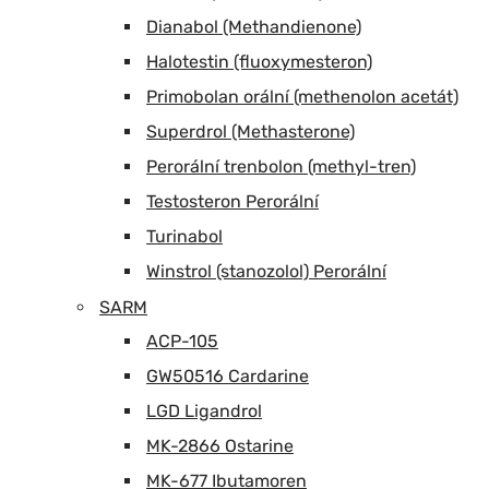
Dianabol (Methandienone)
Halotestin (fluoxymesteron)
Primobolan orální (methenolon acetát)
Superdrol (Methasterone)
Perorální trenbolon (methyl-tren)
Testosteron Perorální
Turinabol
Winstrol (stanozolol) Perorální
SARM
ACP-105
GW50516 Cardarine
LGD Ligandrol
MK-2866 Ostarine
MK-677 Ibutamoren