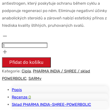
antiestrogen, který poskytuje ochranu během cyklu a
podporuje regeneraci po něm. Eliminuje negativní účinky
anabolických steroidů a zároveň nabízí estetický přínos z
hlediska kvality štíhlých, pruhovaných svalů.
Množství
Letrozole
2.5mg
(30
Přidat do košíku
tabs)
Kategorie:
Cipla
,
PHARMA INDIA / SHREE / sklad
-
POWERBOLIC
,
SARMy
CIPLA
Popis
Recenze
0
Sklad PHARMA INDIA-SHREE-POWERBOLIC