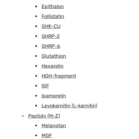
Epithalon
Follistatin
GHK-CU
GHRP-2
GHRP-6
Glutathion
Hexarelin
HGH-fragment
IGF
Ipamorelin
Levokarnitin (L-karnitin)
Peptidy (M-Z)
Melanotan
MGF