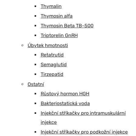
Thymalin
Thymosin alfa
Thymosin Beta TB-500
Triptorelin GnRH
Úbytek hmotnosti
Retatrutid
Semaglutid
Tirzepatid
Ostatní
Růstový hormon HGH
Bakteriostatická voda
Injekční stříkačky pro intramuskulární
injekce
Injekční stříkačky pro podkožní injekce