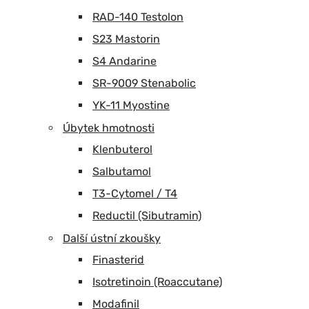
RAD-140 Testolon
S23 Mastorin
S4 Andarine
SR-9009 Stenabolic
YK-11 Myostine
Úbytek hmotnosti
Klenbuterol
Salbutamol
T3-Cytomel / T4
Reductil (Sibutramin)
Další ústní zkoušky
Finasterid
Isotretinoin (Roaccutane)
Modafinil