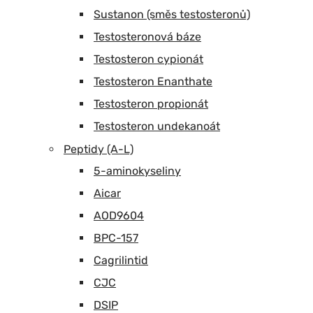
Sustanon (směs testosteronů)
Testosteronová báze
Testosteron cypionát
Testosteron Enanthate
Testosteron propionát
Testosteron undekanoát
Peptidy (A-L)
5-aminokyseliny
Aicar
AOD9604
BPC-157
Cagrilintid
CJC
DSIP