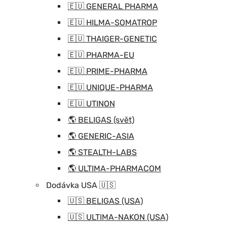
🇪🇺 GENERAL PHARMA
🇪🇺 HILMA-SOMATROP
🇪🇺 THAIGER-GENETIC
🇪🇺 PHARMA-EU
🇪🇺 PRIME-PHARMA
🇪🇺 UNIQUE-PHARMA
🇪🇺 UTINON
🌎 BELIGAS (svět)
🌎 GENERIC-ASIA
🌎 STEALTH-LABS
🌎 ULTIMA-PHARMACOM
Dodávka USA 🇺🇸
🇺🇸 BELIGAS (USA)
🇺🇸 ULTIMA-NAKON (USA)