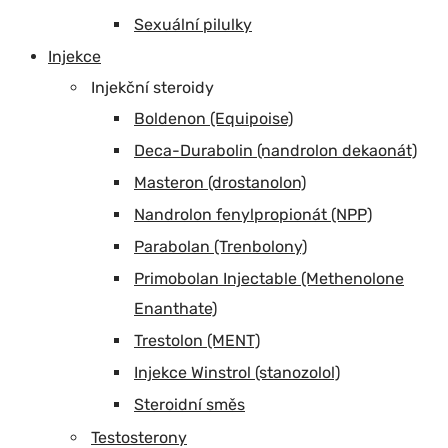
Sexuální pilulky
Injekce
Injekční steroidy
Boldenon (Equipoise)
Deca-Durabolin (nandrolon dekaonát)
Masteron (drostanolon)
Nandrolon fenylpropionát (NPP)
Parabolan (Trenbolony)
Primobolan Injectable (Methenolone
Enanthate)
Trestolon (MENT)
Injekce Winstrol (stanozolol)
Steroidní směs
Testosterony