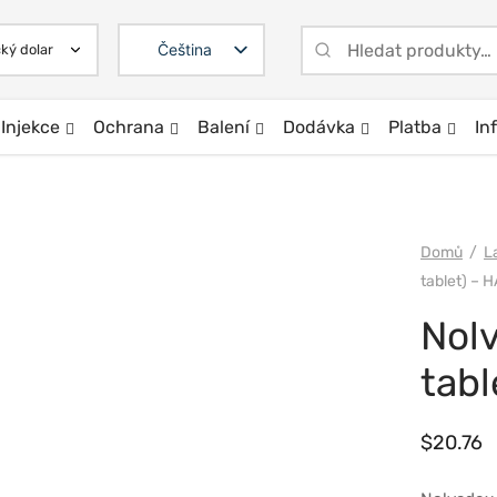
Čeština
Injekce
Ochrana
Balení
Dodávka
Platba
In
Domů
/
L
tablet) – 
Nol
tabl
$
20.76