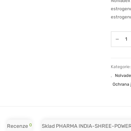
Nolvadex 
estrogenu
estrogenu
POWERBOLIC
Kategorie
,
Nolvade
Ochrana j
0
Recenze
Sklad PHARMA INDIA-SHREE-POWE