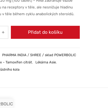
20 mg (100 tablet) – HAB zabraňuje vazbě
 na receptory v těle, ale nesnižuje hladinu
 v těle během cyklu anabolických steroidů.
Přidat do košíku
:
PHARMA INDIA / SHREE / sklad POWERBOLIC
x - Tamoxifen citrát
,
Lékárna Asie
,
ízdního kola
RBOLIC