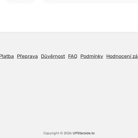
Platba
Přeprava
Důvěrnost
FAQ
Podmínky
Hodnocení zá
Copyright © 2026
UPSteroide.to