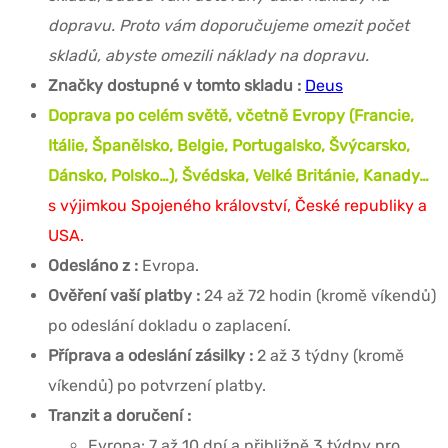
dopravu. Proto vám doporučujeme omezit počet
skladů, abyste omezili náklady na dopravu.
Značky dostupné v tomto skladu :
Deus
Doprava po celém světě, včetně Evropy (Francie,
Itálie, Španělsko, Belgie, Portugalsko, Švýcarsko,
Dánsko, Polsko…), Švédska, Velké Británie, Kanady…
s výjimkou Spojeného království, České republiky a
USA.
Odesláno z :
Evropa.
Ověření vaší platby :
24 až 72 hodin (kromě víkendů)
po odeslání dokladu o zaplacení.
Příprava a odeslání zásilky :
2 až 3 týdny (kromě
víkendů) po potvrzení platby.
Tranzit a doručení :
Evropa: 7 až 10 dní a přibližně 3 týdny pro