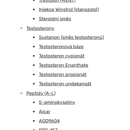
Trestolon (MENT)
Injekce Winstrol (stanozolol)
Steroidní směs
Testosterony
Sustanon (směs testosteronů)
Testosteronová báze
Testosteron cypionát
Testosteron Enanthate
Testosteron propionát
Testosteron undekanoát
Peptidy (A-L)
5-aminokyseliny
Aicar
AOD9604