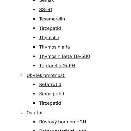
Semax
SS-31
Tesamorelin
Tirzepatid
Thymalin
Thymosin alfa
Thymosin Beta TB-500
Triptorelin GnRH
Úbytek hmotnosti
Retatrutid
Semaglutid
Tirzepatid
Ostatní
Růstový hormon HGH