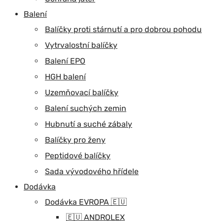
Balení
Balíčky proti stárnutí a pro dobrou pohodu
Vytrvalostní balíčky
Balení EPO
HGH balení
Uzemňovací balíčky
Balení suchých zemin
Hubnutí a suché zábaly
Balíčky pro ženy
Peptidové balíčky
Sada vývodového hřídele
Dodávka
Dodávka EVROPA 🇪🇺
🇪🇺 ANDROLEX