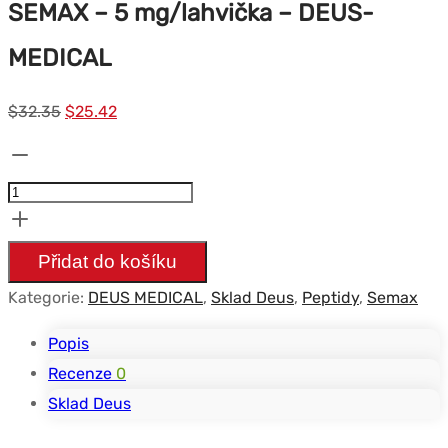
SEMAX – 5 mg/lahvička – DEUS-
MEDICAL
Původní
Současná
$
32.35
$
25.42
cena
cena
Množství
byla:
je:
SEMAX
$32.35.
$25.42.
-
5
Přidat do košíku
mg/vial
Kategorie:
DEUS MEDICAL
,
Sklad Deus
,
Peptidy
,
Semax
-
DEUS-
Popis
MEDICAL
Recenze
0
Sklad Deus