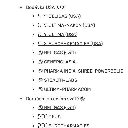
Dodávka USA 🇺🇸
🇺🇸 BELIGAS (USA)
🇺🇸 ULTIMA-NAKON (USA)
🇺🇸 ULTIMA (USA)
🇺🇸 EUROPHARMACIES (USA)
🌎 BELIGAS (svět)
🌎 GENERIC-ASIA
🌎 PHARMA INDIA-SHREE-POWERBOLIC
🌎 STEALTH-LABS
🌎 ULTIMA-PHARMACOM
Doručení po celém světě 🌎
🌎 BELIGAS (svět)
🇪🇺 DEUS
🇪🇺 EUROPHARMACIES