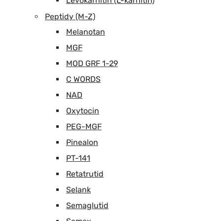
Levokarnitin (L-karnitin)
Peptidy (M-Z)
Melanotan
MGF
MOD GRF 1-29
C WORDS
NAD
Oxytocin
PEG-MGF
Pinealon
PT-141
Retatrutid
Selank
Semaglutid