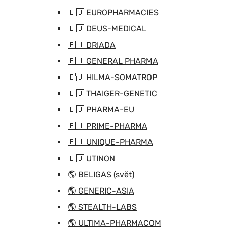
🇪🇺 EUROPHARMACIES
🇪🇺 DEUS-MEDICAL
🇪🇺 DRIADA
🇪🇺 GENERAL PHARMA
🇪🇺 HILMA-SOMATROP
🇪🇺 THAIGER-GENETIC
🇪🇺 PHARMA-EU
🇪🇺 PRIME-PHARMA
🇪🇺 UNIQUE-PHARMA
🇪🇺 UTINON
🌎 BELIGAS (svět)
🌎 GENERIC-ASIA
🌎 STEALTH-LABS
🌎 ULTIMA-PHARMACOM