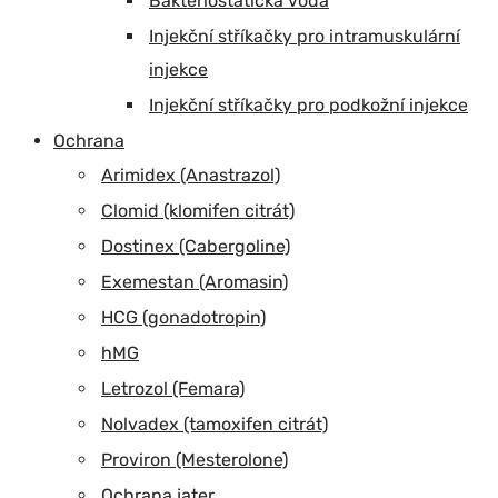
Bakteriostatická voda
Injekční stříkačky pro intramuskulární
injekce
Injekční stříkačky pro podkožní injekce
Ochrana
Arimidex (Anastrazol)
Clomid (klomifen citrát)
Dostinex (Cabergoline)
Exemestan (Aromasin)
HCG (gonadotropin)
hMG
Letrozol (Femara)
Nolvadex (tamoxifen citrát)
Proviron (Mesterolone)
Ochrana jater