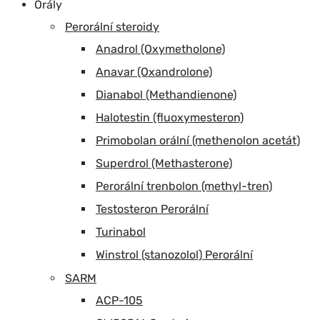
Orály
Perorální steroidy
Anadrol (Oxymetholone)
Anavar (Oxandrolone)
Dianabol (Methandienone)
Halotestin (fluoxymesteron)
Primobolan orální (methenolon acetát)
Superdrol (Methasterone)
Perorální trenbolon (methyl-tren)
Testosteron Perorální
Turinabol
Winstrol (stanozolol) Perorální
SARM
ACP-105