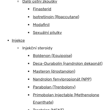
Další ústní zkoušky
Finasterid
Isotretinoin (Roaccutane)
Modafinil
Sexuální pilulky
Injekce
Injekční steroidy
Boldenon (Equipoise)
Deca-Durabolin (nandrolon dekaonát)
Masteron (drostanolon)
Nandrolon fenylpropionát (NPP)
Parabolan (Trenbolony)
Primobolan Injectable (Methenolone
Enanthate)