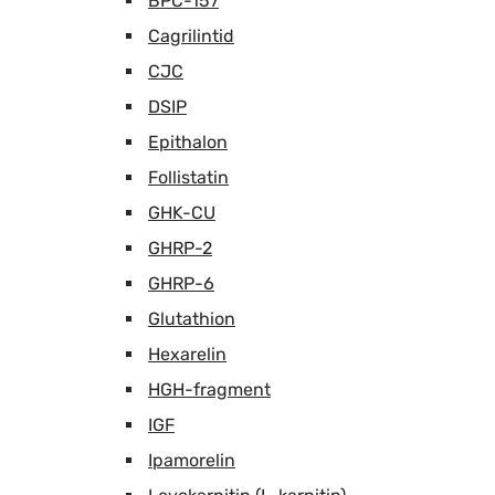
BPC-157
Cagrilintid
CJC
DSIP
Epithalon
Follistatin
GHK-CU
GHRP-2
GHRP-6
Glutathion
Hexarelin
HGH-fragment
IGF
Ipamorelin