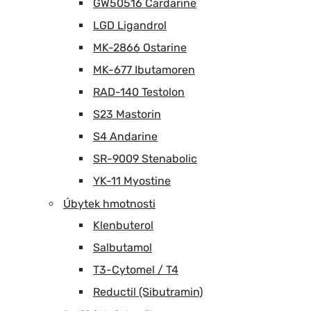
GW50516 Cardarine
LGD Ligandrol
MK-2866 Ostarine
MK-677 Ibutamoren
RAD-140 Testolon
S23 Mastorin
S4 Andarine
SR-9009 Stenabolic
YK-11 Myostine
Úbytek hmotnosti
Klenbuterol
Salbutamol
T3-Cytomel / T4
Reductil (Sibutramin)