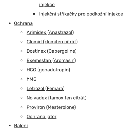
injekce
Injekční stříkačky pro podkožní injekce
Ochrana
Arimidex (Anastrazol)
Clomid (klomifen citrát)
Dostinex (Cabergoline)
Exemestan (Aromasin)
HCG (gonadotropin)
hMG
Letrozol (Femara)
Nolvadex (tamoxifen citrát)
Proviron (Mesterolone)
Ochrana jater
Balení