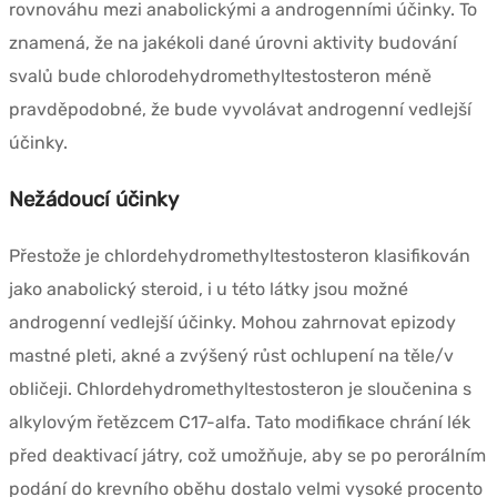
rovnováhu mezi anabolickými a androgenními účinky. To
znamená, že na jakékoli dané úrovni aktivity budování
svalů bude chlorodehydromethyltestosteron méně
pravděpodobné, že bude vyvolávat androgenní vedlejší
účinky.
Nežádoucí účinky
Přestože je chlordehydromethyltestosteron klasifikován
jako anabolický steroid, i u této látky jsou možné
androgenní vedlejší účinky. Mohou zahrnovat epizody
mastné pleti, akné a zvýšený růst ochlupení na těle/v
obličeji. Chlordehydromethyltestosteron je sloučenina s
alkylovým řetězcem C17-alfa. Tato modifikace chrání lék
před deaktivací játry, což umožňuje, aby se po perorálním
podání do krevního oběhu dostalo velmi vysoké procento