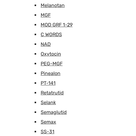
Melanotan
MGF
MOD GRF 1-29
C WORDS
NAD
Oxytocin
PEG-MGF
Pinealon
PT-141
Retatrutid
Selank
Semaglutid
Semax
SS-31