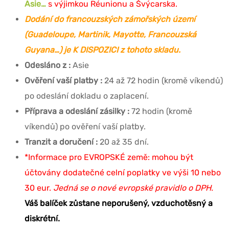
Asie…
s výjimkou Réunionu a Švýcarska.
Dodání do francouzských zámořských území
(Guadeloupe, Martinik, Mayotte, Francouzská
Guyana…) je K DISPOZICI z tohoto skladu.
Odesláno z :
Asie
Ověření vaší platby :
24 až 72 hodin (kromě víkendů)
po odeslání dokladu o zaplacení.
Příprava a odeslání zásilky :
72 hodin (kromě
víkendů) po ověření vaší platby.
Tranzit a doručení :
20 až 35 dní.
*Informace pro EVROPSKÉ země: mohou být
účtovány dodatečné celní poplatky ve výši 10 nebo
30 eur.
Jedná se o nové evropské pravidlo o DPH.
Váš balíček zůstane neporušený, vzduchotěsný a
diskrétní.