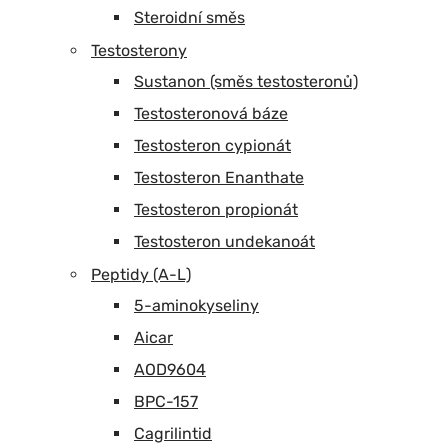
Steroidní směs
Testosterony
Sustanon (směs testosteronů)
Testosteronová báze
Testosteron cypionát
Testosteron Enanthate
Testosteron propionát
Testosteron undekanoát
Peptidy (A-L)
5-aminokyseliny
Aicar
AOD9604
BPC-157
Cagrilintid