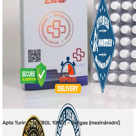
Apto Turinabol (TBOL 10MG) – Beligas (mezinárodní)