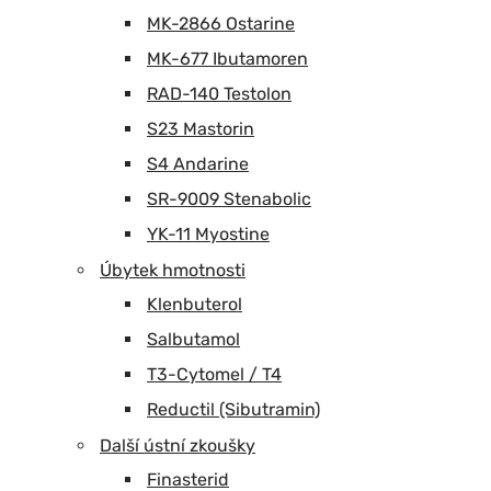
MK-2866 Ostarine
MK-677 Ibutamoren
RAD-140 Testolon
S23 Mastorin
S4 Andarine
SR-9009 Stenabolic
YK-11 Myostine
Úbytek hmotnosti
Klenbuterol
Salbutamol
T3-Cytomel / T4
Reductil (Sibutramin)
Další ústní zkoušky
Finasterid