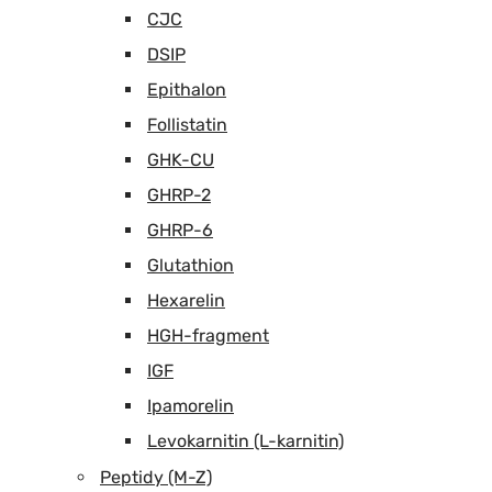
CJC
DSIP
Epithalon
Follistatin
GHK-CU
GHRP-2
GHRP-6
Glutathion
Hexarelin
HGH-fragment
IGF
Ipamorelin
Levokarnitin (L-karnitin)
Peptidy (M-Z)