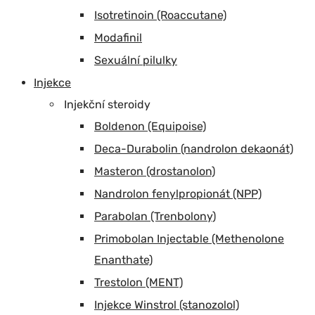
Isotretinoin (Roaccutane)
Modafinil
Sexuální pilulky
Injekce
Injekční steroidy
Boldenon (Equipoise)
Deca-Durabolin (nandrolon dekaonát)
Masteron (drostanolon)
Nandrolon fenylpropionát (NPP)
Parabolan (Trenbolony)
Primobolan Injectable (Methenolone
Enanthate)
Trestolon (MENT)
Injekce Winstrol (stanozolol)