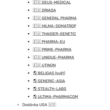
🇪🇺 DEUS-MEDICAL
🇪🇺 DRIADA
🇪🇺 GENERAL PHARMA
🇪🇺 HILMA-SOMATROP
🇪🇺 THAIGER-GENETIC
🇪🇺 PHARMA-EU
🇪🇺 PRIME-PHARMA
🇪🇺 UNIQUE-PHARMA
🇪🇺 UTINON
🌎 BELIGAS (svět)
🌎 GENERIC-ASIA
🌎 STEALTH-LABS
🌎 ULTIMA-PHARMACOM
Dodávka USA 🇺🇸