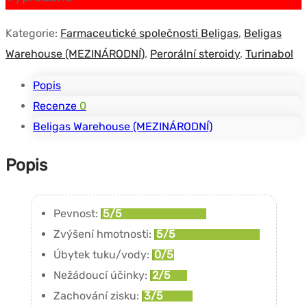
Kategorie:
Farmaceutické společnosti Beligas
,
Beligas
Warehouse (MEZINÁRODNÍ)
,
Perorální steroidy
,
Turinabol
Popis
Recenze
0
Beligas Warehouse (MEZINÁRODNÍ)
Popis
Pevnost:
5/5
Zvýšení hmotnosti:
5/5
Úbytek tuku/vody:
0/5
Nežádoucí účinky:
2/5
Zachování zisku:
3/5