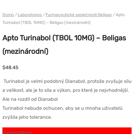
WH BELIGAS INTERNATIONAL
Domů
/
Laboratoires
/
Farmaceutické společnosti Beligas
/
Apto
Turinabol (TBOL 10MG) – Beligas (mezinárodní)
Apto Turinabol (TBOL 10MG) – Beligas
(mezinárodní)
$
48.45
Turinabol je velmi podobný Dianabol, protože zvyšuje sílu
a velikost, ale je to síla a výkon, pro které je nejvhodnější.
Ale na rozdíl od Dianabol
Turinabol nebude ochucen, aby se u mnoha uživatelů
zvýšila jeho tolerance.
Vyprodáno