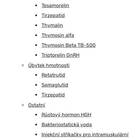
Tesamorelin
Tirzepatid
Thymalin
Thymosin alfa
Thymosin Beta TB-500
Triptorelin GnRH
Úbytek hmotnosti
Retatrutid
Semaglutid
Tirzepatid
Ostatní
Růstový hormon HGH
Bakteriostatická voda
Injekční stříkačky pro intramuskulární