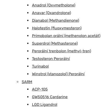
Anadrol (Oxymetholone)
Anavar (Oxandrolone)
Dianabol (Methandienone)
Halotestin (fluoxymesteron)
Primobolan orální (methenolon acetát)
Superdrol (Methasterone)
Perorální trenbolon (methyl-tren)
Testosteron Perorální
Turinabol
Winstrol (stanozolol) Perorální
SARM
ACP-105
GW50516 Cardarine
LGD Ligandrol