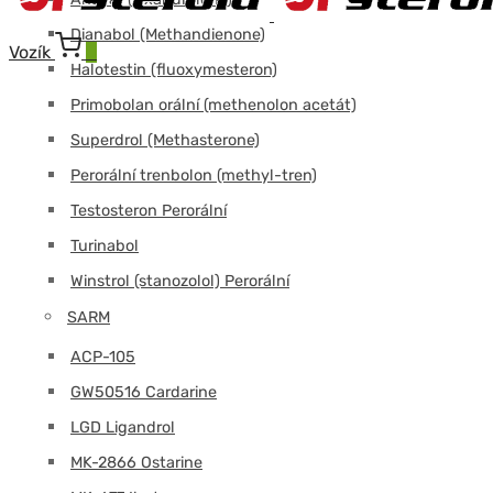
Dianabol (Methandienone)
Vozík
0
Halotestin (fluoxymesteron)
Primobolan orální (methenolon acetát)
Superdrol (Methasterone)
Perorální trenbolon (methyl-tren)
Testosteron Perorální
Turinabol
Winstrol (stanozolol) Perorální
SARM
ACP-105
GW50516 Cardarine
LGD Ligandrol
MK-2866 Ostarine