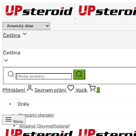
Čeština
Čeština
Hledat:
Hledat
Přihlášení
Seznam přání
Vozík
0
Orály
Perorální steroidy
Menu
Anadrol (Oxymetholone)
Anavar (Oxandrolone)