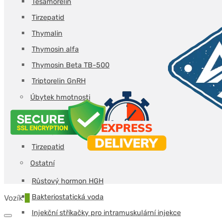
Tesamorelin
Tirzepatid
Thymalin
Thymosin alfa
Thymosin Beta TB-500
Triptorelin GnRH
Úbytek hmotnosti
Retatrutid
Semaglutid
Tirzepatid
Ostatní
Růstový hormon HGH
Bakteriostatická voda
Vozík
0
Injekční stříkačky pro intramuskulární injekce