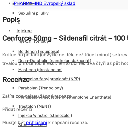
PHARMA-IND Evropský sklad
Modafinil
Sexuální pilulky
Popis
Injekce
Cenforce 50mg – Sildenafil citrát – 10
Injekční steroidy
Boldenon (Equipoise)
Krátce po podání (obvykle ne déle než třicet minut) se kre
Deca-Durabolin (nandrolon dekaonát)
trvalou přirozenou erekci. Tento účinek trvá čtyři až pět 
Masteron (drostanolon)
Recenze
Nandrolon fenylpropionát (NPP)
Parabolan (Trenbolony)
Zatím zde nejsou žádné recenze.
Primobolan Injectable (Methenolone Enanthate)
Trestolon (MENT)
Přidat recenzi
Injekce Winstrol (stanozolol)
Musíte být
přihlášeni
k napsání recenze.
Steroidní směs