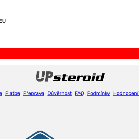
-EU
e
Platba
Přeprava
Důvěrnost
FAQ
Podmínky
Hodnocení