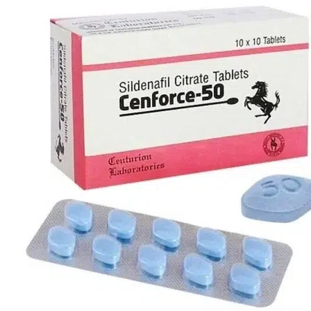
DSIP
Epithalon
Follistatin
GHK-CU
GHRP-2
GHRP-6
Glutathion
Hexarelin
HGH-fragment
IGF
Ipamorelin
Levokarnitin (L-karnitin)
Peptidy (M-Z)