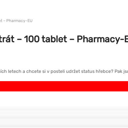
WH PHARMA-IND EU
blet – Pharmacy-EU
itrát – 100 tablet – Pharmacy-
ch letech a chcete si v posteli udržet status hřebce? Pak js