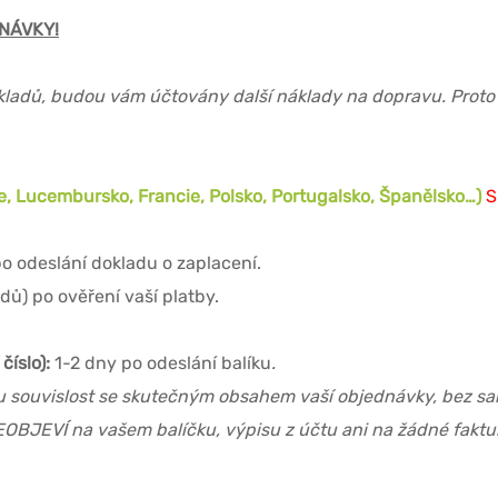
NÁVKY!
kladů, budou vám účtovány další náklady na dopravu. Proto
e, Lucembursko, Francie, Polsko, Portugalsko, Španělsko…)
S
o odeslání dokladu o zaplacení.
ů) po ověření vaší platby.
číslo):
1-2 dny po odeslání balíku
.
ou souvislost se skutečným obsahem vaší objednávky, bez sam
EOBJEVÍ na vašem balíčku, výpisu z účtu ani na žádné faktuř