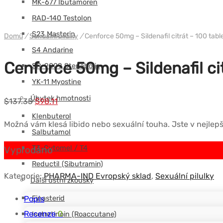
MK-677 Ibutamoren
RAD-140 Testolon
S23 Mastorin
Domů
/
Sexuální pilulky
/
Cenforce 50mg – Sildenafil citrát – 100 ta
S4 Andarine
Cenforce 50mg – Sildenafil c
SR-9009 Stenabolic
YK-11 Myostine
Úbytek hmotnosti
Původní
Současná
$
137.35
$
98.11
cena
cena
Klenbuterol
Možná vám klesá libido nebo sexuální touha. Jste v nejlepší
byla:
je:
Salbutamol
$137.35.
$98.11.
T3-Cytomel / T4
Vyprodáno
Reductil (Sibutramin)
Kategorie:
PHARMA-IND Evropský sklad
,
Sexuální pilulky
Další ústní zkoušky
Finasterid
Popis
Recenze
0
Isotretinoin (Roaccutane)