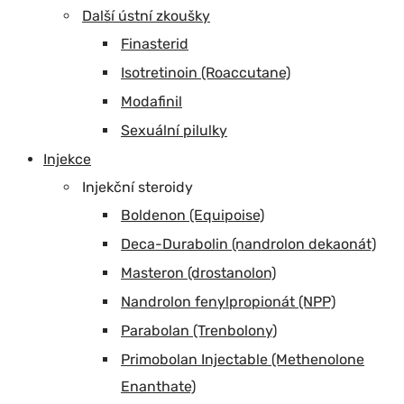
Další ústní zkoušky
Finasterid
Isotretinoin (Roaccutane)
Modafinil
Sexuální pilulky
Injekce
Injekční steroidy
Boldenon (Equipoise)
Deca-Durabolin (nandrolon dekaonát)
Masteron (drostanolon)
Nandrolon fenylpropionát (NPP)
Parabolan (Trenbolony)
Primobolan Injectable (Methenolone
Enanthate)