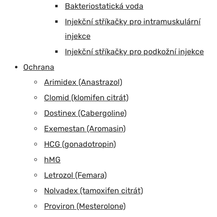
Bakteriostatická voda
Injekční stříkačky pro intramuskulární
injekce
Injekční stříkačky pro podkožní injekce
Ochrana
Arimidex (Anastrazol)
Clomid (klomifen citrát)
Dostinex (Cabergoline)
Exemestan (Aromasin)
HCG (gonadotropin)
hMG
Letrozol (Femara)
Nolvadex (tamoxifen citrát)
Proviron (Mesterolone)