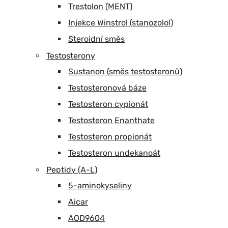
Trestolon (MENT)
Injekce Winstrol (stanozolol)
Steroidní směs
Testosterony
Sustanon (směs testosteronů)
Testosteronová báze
Testosteron cypionát
Testosteron Enanthate
Testosteron propionát
Testosteron undekanoát
Peptidy (A-L)
5-aminokyseliny
Aicar
AOD9604