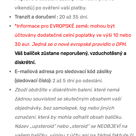
víkendů) po ověření vaší platby.
Tranzit a doručení :
20 až 35 dní.
*Informace pro EVROPSKÉ země: mohou být
účtovány dodatečné celní poplatky ve výši 10 nebo
30 eur.
Jedná se o nové evropské pravidlo o DPH.
Váš balíček zůstane neporušený, vzduchotěsný a
diskrétní.
E-mailová adresa pro sledovací kód zásilky
(sledovací číslo):
2 až 5 dní po odeslání.
Zboží obdržíte v diskrétním balení, které nemá
žádnou souvislost se skutečným obsahem vaší
objednávky, bez samolepek, log nebo jiných
označení, která by mohla odhalit obsah balíčku.
Název „upsteroid“ nebo „steroid“ se NEOBJEVÍ na
vašem balíčku, výpisu z účtu ani na žádné faktuře či