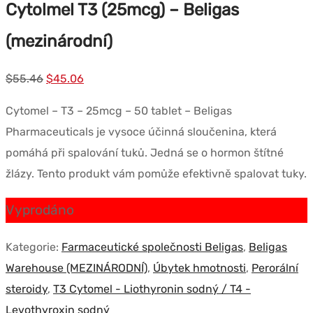
Cytolmel T3 (25mcg) – Beligas
(mezinárodní)
Původní
Současná
$
55.46
$
45.06
cena
cena
Cytomel – T3 – 25mcg – 50 tablet – Beligas
byla:
je:
Pharmaceuticals je vysoce účinná sloučenina, která
$55.46.
$45.06.
pomáhá při spalování tuků. Jedná se o hormon štítné
žlázy. Tento produkt vám pomůže efektivně spalovat tuky.
Vyprodáno
Kategorie:
Farmaceutické společnosti Beligas
,
Beligas
Warehouse (MEZINÁRODNÍ)
,
Úbytek hmotnosti
,
Perorální
steroidy
,
T3 Cytomel - Liothyronin sodný / T4 -
Levothyroxin sodný