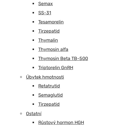
Semax
SS-31
Tesamorelin
Tirzepatid
Thymalin
Thymosin alfa
Thymosin Beta TB-500
Triptorelin GnRH
Úbytek hmotnosti
Retatrutid
Semaglutid
Tirzepatid
Ostatní
Růstový hormon HGH