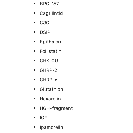
BPC-157
Cagrilintid
CJC
DSIP
Epithalon
Follistatin
GHK-CU
GHRP-2
GHRP-6
Glutathion
Hexarelin
HGH-fragment
IGF
Ipamorelin