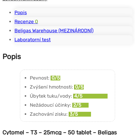
Popis
Recenze
0
Beligas Warehouse (MEZINÁRODNÍ)
Laboratorní test
Popis
Pevnost:
0/5
Zvýšení hmotnosti:
0/5
Úbytek tuku/vody:
4/5
Nežádoucí účinky:
2/5
Zachování zisku:
3/5
Cytomel – T3 – 25mcg – 50 tablet – Beligas