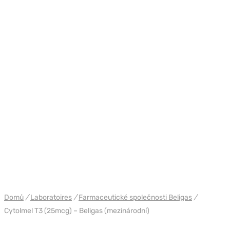
WH BELIGAS INTERNATIONAL
Domů
/
Laboratoires
/
Farmaceutické společnosti Beligas
/
Cytolmel T3 (25mcg) – Beligas (mezinárodní)