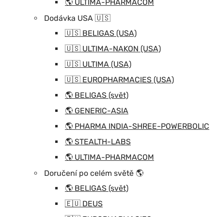
🌎 ULTIMA-PHARMACOM
Dodávka USA 🇺🇸
🇺🇸 BELIGAS (USA)
🇺🇸 ULTIMA-NAKON (USA)
🇺🇸 ULTIMA (USA)
🇺🇸 EUROPHARMACIES (USA)
🌎 BELIGAS (svět)
🌎 GENERIC-ASIA
🌎 PHARMA INDIA-SHREE-POWERBOLIC
🌎 STEALTH-LABS
🌎 ULTIMA-PHARMACOM
Doručení po celém světě 🌎
🌎 BELIGAS (svět)
🇪🇺 DEUS