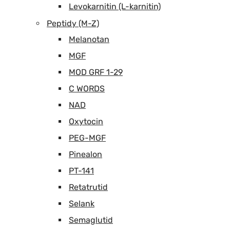
Levokarnitin (L-karnitin)
Peptidy (M-Z)
Melanotan
MGF
MOD GRF 1-29
C WORDS
NAD
Oxytocin
PEG-MGF
Pinealon
PT-141
Retatrutid
Selank
Semaglutid