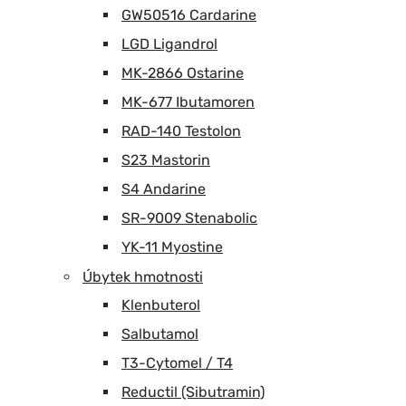
GW50516 Cardarine
LGD Ligandrol
MK-2866 Ostarine
MK-677 Ibutamoren
RAD-140 Testolon
S23 Mastorin
S4 Andarine
SR-9009 Stenabolic
YK-11 Myostine
Úbytek hmotnosti
Klenbuterol
Salbutamol
T3-Cytomel / T4
Reductil (Sibutramin)