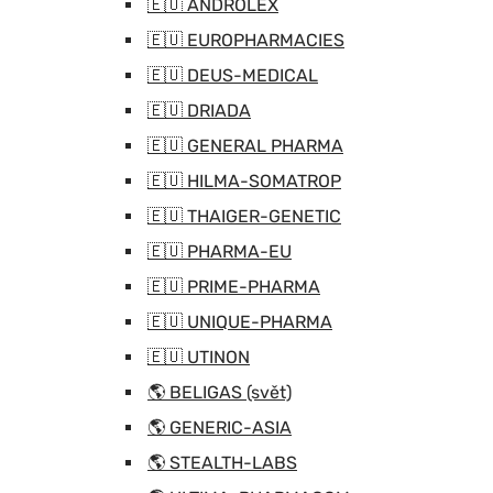
🇪🇺 ANDROLEX
🇪🇺 EUROPHARMACIES
🇪🇺 DEUS-MEDICAL
🇪🇺 DRIADA
🇪🇺 GENERAL PHARMA
🇪🇺 HILMA-SOMATROP
🇪🇺 THAIGER-GENETIC
🇪🇺 PHARMA-EU
🇪🇺 PRIME-PHARMA
🇪🇺 UNIQUE-PHARMA
🇪🇺 UTINON
🌎 BELIGAS (svět)
🌎 GENERIC-ASIA
🌎 STEALTH-LABS