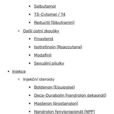
Salbutamol
T3-Cytomel / T4
Reductil (Sibutramin)
Další ústní zkoušky
Finasterid
Isotretinoin (Roaccutane)
Modafinil
Sexuální pilulky
Injekce
Injekční steroidy
Boldenon (Equipoise)
Deca-Durabolin (nandrolon dekaonát)
Masteron (drostanolon)
Nandrolon fenylpropionát (NPP)