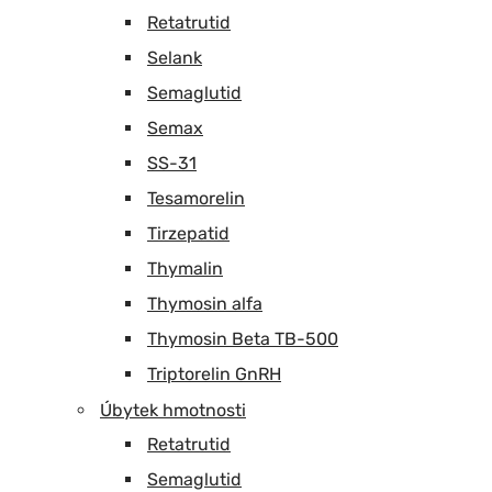
Retatrutid
Selank
Semaglutid
Semax
SS-31
Tesamorelin
Tirzepatid
Thymalin
Thymosin alfa
Thymosin Beta TB-500
Triptorelin GnRH
Úbytek hmotnosti
Retatrutid
Semaglutid