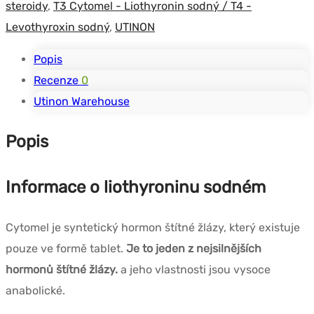
steroidy
,
T3 Cytomel - Liothyronin sodný / T4 -
T3)
Levothyroxin sodný
,
UTINON
50
mcg
Popis
50
Recenze
0
tab
Utinon Warehouse
-
Popis
UTINON
Informace o liothyroninu sodném
Cytomel je syntetický hormon štítné žlázy, který existuje
pouze ve formě tablet.
Je to jeden z nejsilnějších
hormonů štítné žlázy.
a jeho vlastnosti jsou vysoce
anabolické.