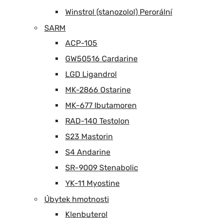
Winstrol (stanozolol) Perorální
SARM
ACP-105
GW50516 Cardarine
LGD Ligandrol
MK-2866 Ostarine
MK-677 Ibutamoren
RAD-140 Testolon
S23 Mastorin
S4 Andarine
SR-9009 Stenabolic
YK-11 Myostine
Úbytek hmotnosti
Klenbuterol