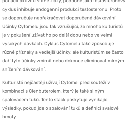
potlačit aktivitu štítné žlázy, podobně jako testosteronový
cyklus inhibuje endogenní produkci testosteronu. Proto
se doporučuje nepřekračovat doporučené dávkování.
Účinky Cytomelu jsou tak vzrušující, že mnoho kulturistů
je v pokušení užívat ho po delší dobu nebo ve velmi
vysokých dávkách. Cyklus Cytomelu také způsobuje
různé příznaky a vedlejší účinky, ale kulturistům se často
daří tyto účinky zmírnit nebo dokonce eliminovat mírným
snížením dávkování.
Kulturisté nejčastěji užívají Cytomel před soutěží v
kombinaci s Clenbuterolem, který je také silným
spalovačem tuků. Tento stack poskytuje vynikající
výsledky, pokud jde o spalování tuků a definici svalové
hmoty.