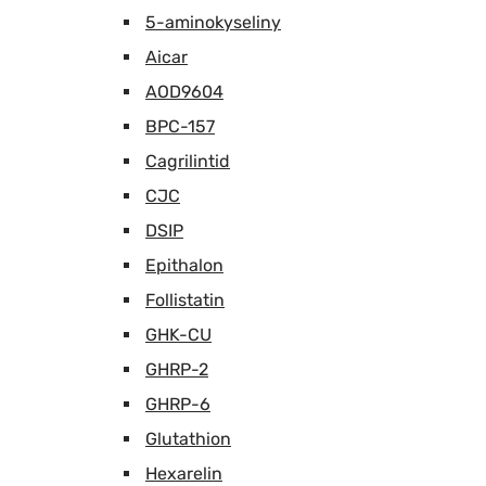
5-aminokyseliny
Aicar
AOD9604
BPC-157
Cagrilintid
CJC
DSIP
Epithalon
Follistatin
GHK-CU
GHRP-2
GHRP-6
Glutathion
Hexarelin