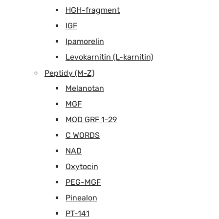
HGH-fragment
IGF
Ipamorelin
Levokarnitin (L-karnitin)
Peptidy (M-Z)
Melanotan
MGF
MOD GRF 1-29
C WORDS
NAD
Oxytocin
PEG-MGF
Pinealon
PT-141