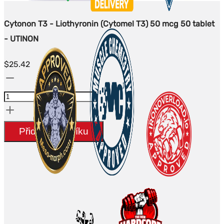
Cytonon T3 - Liothyronin (Cytomel T3) 50 mcg 50 tablet
- UTINON
$
25.42
Množství
Cytonon
T3
-
Přidat do košíku
Liothyronine
(Cytomel
T3)
50
mcg
50