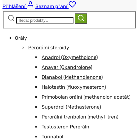
Přihlášení
Seznam přání
Hledat:
Hledat
Orály
Perorální steroidy
Anadrol (Oxymetholone)
Anavar (Oxandrolone)
Dianabol (Methandienone)
Halotestin (fluoxymesteron)
Primobolan orální (methenolon acetát)
Superdrol (Methasterone)
Perorální trenbolon (methyl-tren)
Testosteron Perorální
Turinabol