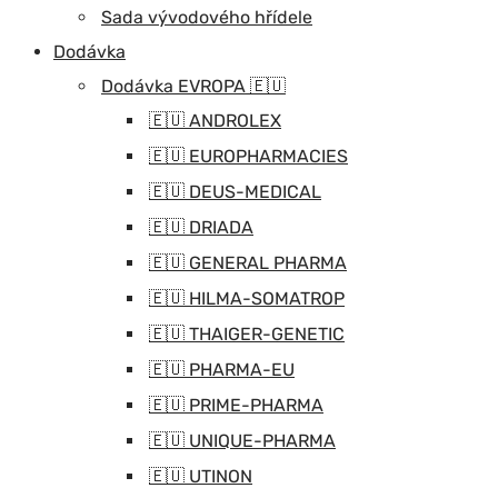
Sada vývodového hřídele
Dodávka
Dodávka EVROPA 🇪🇺
🇪🇺 ANDROLEX
🇪🇺 EUROPHARMACIES
🇪🇺 DEUS-MEDICAL
🇪🇺 DRIADA
🇪🇺 GENERAL PHARMA
🇪🇺 HILMA-SOMATROP
🇪🇺 THAIGER-GENETIC
🇪🇺 PHARMA-EU
🇪🇺 PRIME-PHARMA
🇪🇺 UNIQUE-PHARMA
🇪🇺 UTINON