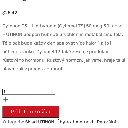
$
25.42
Cytonon T3 – Liothyronin (Cytomel T3) 50 mcg 50 tablet
– UTINON podpoří hubnutí urychlením metabolismu těla.
Tělo pak bude každý den spalovat více kalorií, a to i
během spánku. Cytomel T3 také zesiluje produkci
růstového hormonu. Růstový hormon, jak víme, hraje také
hlavní roli v procesu hubnutí.
Množství
Cytonon
T3
-
Přidat do košíku
Liothyronine
Kategorie:
Sklad UTINON
,
Úbytek hmotnosti
,
Perorální
(Cytomel