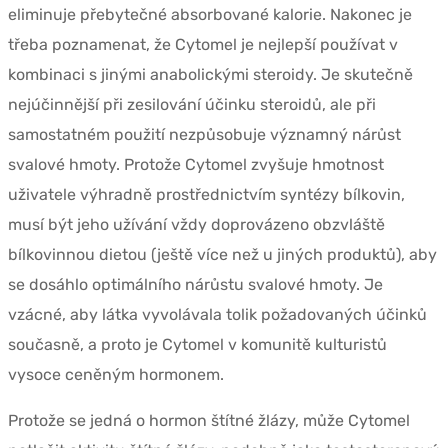
eliminuje přebytečné absorbované kalorie. Nakonec je
třeba poznamenat, že Cytomel je nejlepší používat v
kombinaci s jinými anabolickými steroidy. Je skutečně
nejúčinnější při zesilování účinku steroidů, ale při
samostatném použití nezpůsobuje významný nárůst
svalové hmoty. Protože Cytomel zvyšuje hmotnost
uživatele výhradně prostřednictvím syntézy bílkovin,
musí být jeho užívání vždy doprovázeno obzvláště
bílkovinnou dietou (ještě více než u jiných produktů), aby
se dosáhlo optimálního nárůstu svalové hmoty. Je
vzácné, aby látka vyvolávala tolik požadovaných účinků
současně, a proto je Cytomel v komunitě kulturistů
vysoce ceněným hormonem.
Protože se jedná o hormon štítné žlázy, může Cytomel