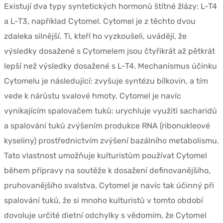
Existují dva typy syntetických hormonů štítné žlázy: L-T4
a L-T3, například Cytomel. Cytomel je z těchto dvou
zdaleka silnější. Ti, kteří ho vyzkoušeli, uvádějí, že
výsledky dosažené s Cytomelem jsou čtyřikrát až pětkrát
lepší než výsledky dosažené s L-T4. Mechanismus účinku
Cytomelu je následující: zvyšuje syntézu bílkovin, a tím
vede k nárůstu svalové hmoty. Cytomel je navíc
vynikajícím spalovačem tuků: urychluje využití sacharidů
a spalování tuků zvýšením produkce RNA (ribonukleové
kyseliny) prostřednictvím zvýšení bazálního metabolismu.
Tato vlastnost umožňuje kulturistům používat Cytomel
během přípravy na soutěže k dosažení definovanějšího,
pruhovanějšího svalstva. Cytomel je navíc tak účinný při
spalování tuků, že si mnoho kulturistů v tomto období
dovoluje určité dietní odchylky s vědomím, že Cytomel