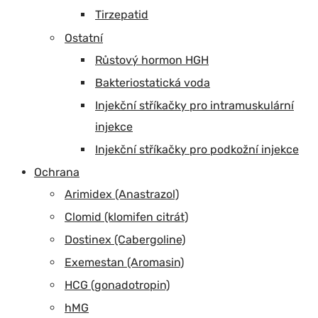
Tirzepatid
Ostatní
Růstový hormon HGH
Bakteriostatická voda
Injekční stříkačky pro intramuskulární
injekce
Injekční stříkačky pro podkožní injekce
Ochrana
Arimidex (Anastrazol)
Clomid (klomifen citrát)
Dostinex (Cabergoline)
Exemestan (Aromasin)
HCG (gonadotropin)
hMG