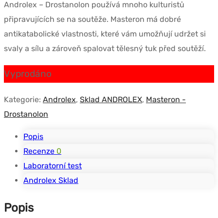
Androlex – Drostanolon používá mnoho kulturistů
byla:
je:
připravujících se na soutěže. Masteron má dobré
$83.10.
$77.33.
antikatabolické vlastnosti, které vám umožňují udržet si
svaly a sílu a zároveň spalovat tělesný tuk před soutěží.
Vyprodáno
Kategorie:
Androlex
,
Sklad ANDROLEX
,
Masteron -
Drostanolon
Popis
Recenze
0
Laboratorní test
Androlex Sklad
Popis