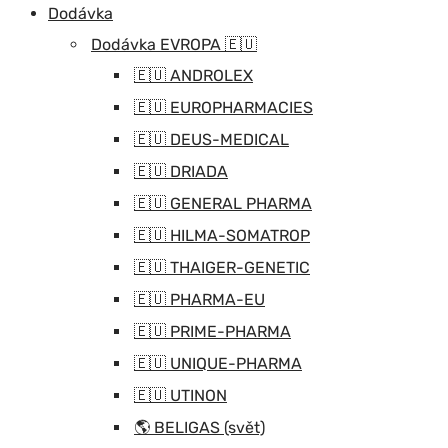
Dodávka
Dodávka EVROPA 🇪🇺
🇪🇺 ANDROLEX
🇪🇺 EUROPHARMACIES
🇪🇺 DEUS-MEDICAL
🇪🇺 DRIADA
🇪🇺 GENERAL PHARMA
🇪🇺 HILMA-SOMATROP
🇪🇺 THAIGER-GENETIC
🇪🇺 PHARMA-EU
🇪🇺 PRIME-PHARMA
🇪🇺 UNIQUE-PHARMA
🇪🇺 UTINON
🌎 BELIGAS (svět)