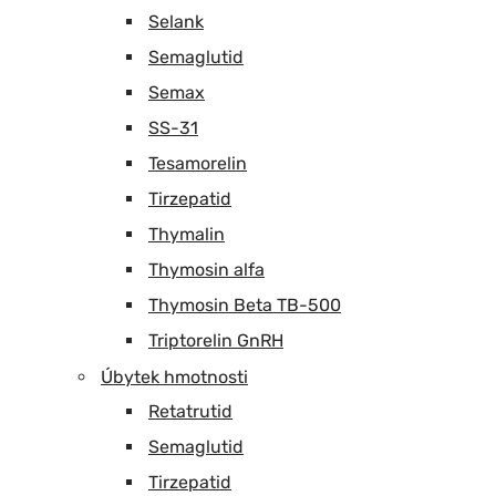
Selank
Semaglutid
Semax
SS-31
Tesamorelin
Tirzepatid
Thymalin
Thymosin alfa
Thymosin Beta TB-500
Triptorelin GnRH
Úbytek hmotnosti
Retatrutid
Semaglutid
Tirzepatid