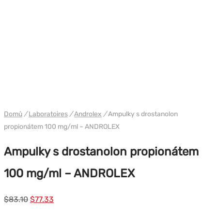
WH ANDROLEX
Domů
/
Laboratoires
/
Androlex
/
Ampulky s drostanolon
propionátem 100 mg/ml – ANDROLEX
Ampulky s drostanolon propionátem
100 mg/ml – ANDROLEX
Původní
Současná
$
83.10
$
77.33
cena
cena