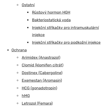
Ostatní
Růstový hormon HGH
Bakteriostatická voda
Injekční stříkačky pro intramuskulární
injekce
Injekční stříkačky pro podkožní injekce
Ochrana
Arimidex (Anastrazol)
Clomid (klomifen citrát)
Dostinex (Cabergoline)
Exemestan (Aromasin)
HCG (gonadotropin)
hMG
Letrozol (Femara)