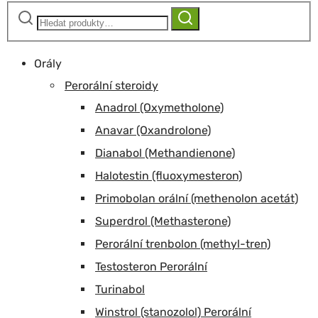
Hledat:
Hledat
Orály
Perorální steroidy
Anadrol (Oxymetholone)
Anavar (Oxandrolone)
Dianabol (Methandienone)
Halotestin (fluoxymesteron)
Primobolan orální (methenolon acetát)
Superdrol (Methasterone)
Perorální trenbolon (methyl-tren)
Testosteron Perorální
Turinabol
Winstrol (stanozolol) Perorální