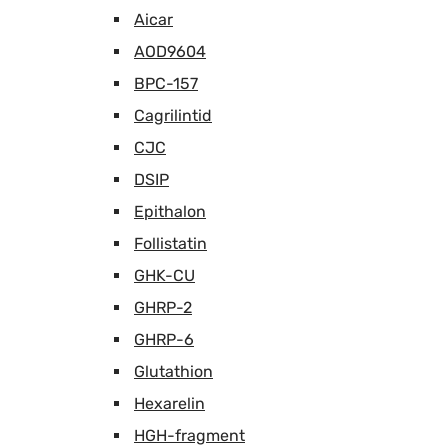
Aicar
AOD9604
BPC-157
Cagrilintid
CJC
DSIP
Epithalon
Follistatin
GHK-CU
GHRP-2
GHRP-6
Glutathion
Hexarelin
HGH-fragment