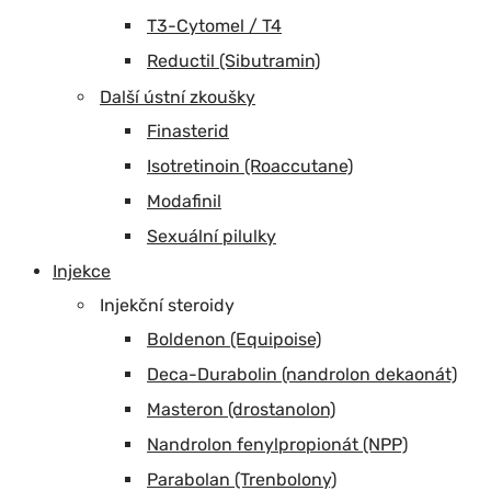
T3-Cytomel / T4
Reductil (Sibutramin)
Další ústní zkoušky
Finasterid
Isotretinoin (Roaccutane)
Modafinil
Sexuální pilulky
Injekce
Injekční steroidy
Boldenon (Equipoise)
Deca-Durabolin (nandrolon dekaonát)
Masteron (drostanolon)
Nandrolon fenylpropionát (NPP)
Parabolan (Trenbolony)