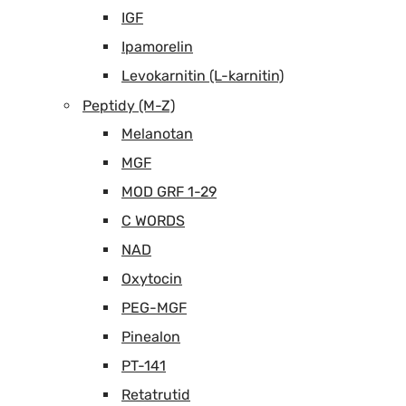
IGF
Ipamorelin
Levokarnitin (L-karnitin)
Peptidy (M-Z)
Melanotan
MGF
MOD GRF 1-29
C WORDS
NAD
Oxytocin
PEG-MGF
Pinealon
PT-141
Retatrutid