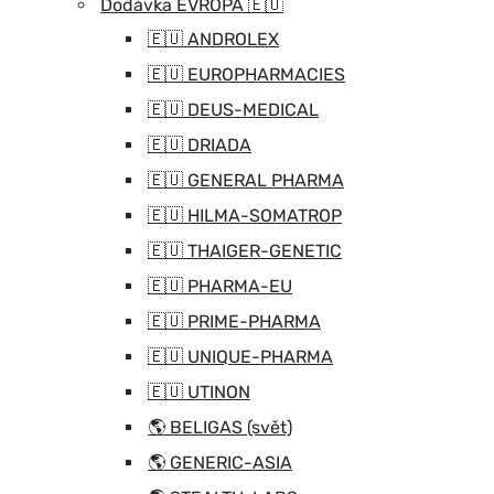
Dodávka EVROPA 🇪🇺
🇪🇺 ANDROLEX
🇪🇺 EUROPHARMACIES
🇪🇺 DEUS-MEDICAL
🇪🇺 DRIADA
🇪🇺 GENERAL PHARMA
🇪🇺 HILMA-SOMATROP
🇪🇺 THAIGER-GENETIC
🇪🇺 PHARMA-EU
🇪🇺 PRIME-PHARMA
🇪🇺 UNIQUE-PHARMA
🇪🇺 UTINON
🌎 BELIGAS (svět)
🌎 GENERIC-ASIA