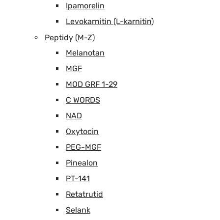
Ipamorelin
Levokarnitin (L-karnitin)
Peptidy (M-Z)
Melanotan
MGF
MOD GRF 1-29
C WORDS
NAD
Oxytocin
PEG-MGF
Pinealon
PT-141
Retatrutid
Selank