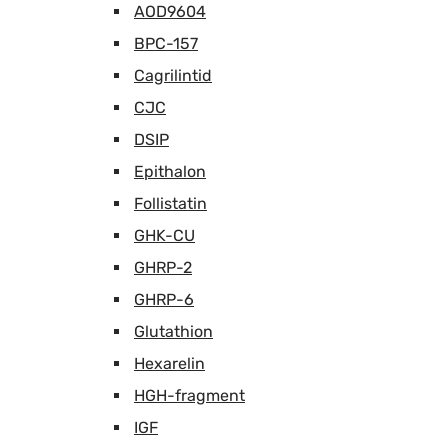
AOD9604
BPC-157
Cagrilintid
CJC
DSIP
Epithalon
Follistatin
GHK-CU
GHRP-2
GHRP-6
Glutathion
Hexarelin
HGH-fragment
IGF