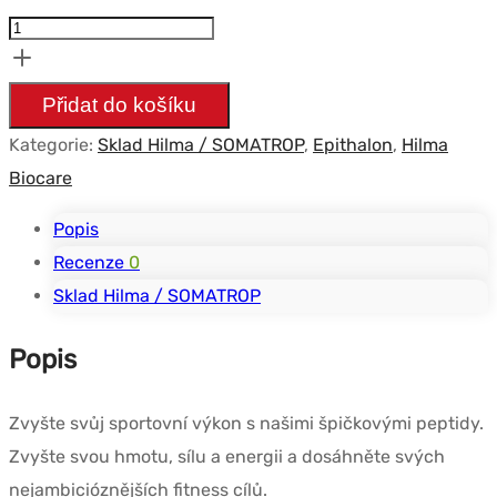
Epithalon
2ml
10mg/vial
Přidat do košíku
-
Kategorie:
Sklad Hilma / SOMATROP
,
Epithalon
,
Hilma
HILMA
Biocare
Popis
Recenze
0
Sklad Hilma / SOMATROP
Popis
Zvyšte svůj sportovní výkon s našimi špičkovými peptidy.
Zvyšte svou hmotu, sílu a energii a dosáhněte svých
nejambicióznějších fitness cílů.