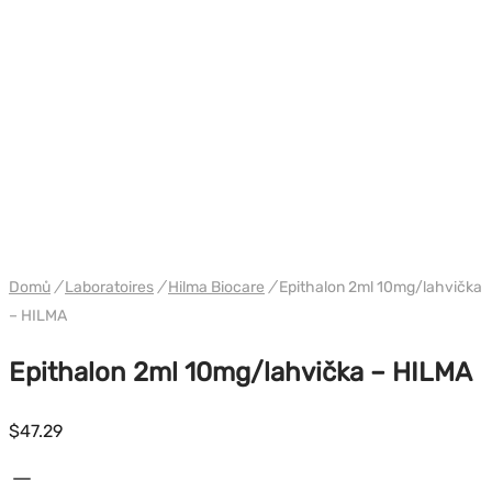
WH HILMA / SOMATROP
Domů
/
Laboratoires
/
Hilma Biocare
/
Epithalon 2ml 10mg/lahvička
– HILMA
Epithalon 2ml 10mg/lahvička – HILMA
$
47.29
Množství