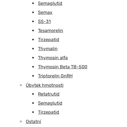
Semaglutid
Semax
SS-31
Tesamorelin
Tirzepatid
Thymalin
Thymosin alfa
Thymosin Beta TB-500
Triptorelin GnRH
Úbytek hmotnosti
Retatrutid
Semaglutid
Tirzepatid
Ostatní