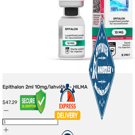
Epithalon 2ml 10mg/lahvička - HILMA
$
47.29
Množství
Epithalon
2ml