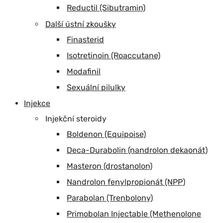
Reductil (Sibutramin)
Další ústní zkoušky
Finasterid
Isotretinoin (Roaccutane)
Modafinil
Sexuální pilulky
Injekce
Injekční steroidy
Boldenon (Equipoise)
Deca-Durabolin (nandrolon dekaonát)
Masteron (drostanolon)
Nandrolon fenylpropionát (NPP)
Parabolan (Trenbolony)
Primobolan Injectable (Methenolone