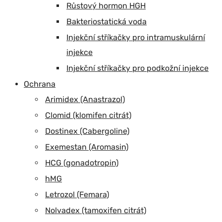
Růstový hormon HGH
Bakteriostatická voda
Injekční stříkačky pro intramuskulární
injekce
Injekční stříkačky pro podkožní injekce
Ochrana
Arimidex (Anastrazol)
Clomid (klomifen citrát)
Dostinex (Cabergoline)
Exemestan (Aromasin)
HCG (gonadotropin)
hMG
Letrozol (Femara)
Nolvadex (tamoxifen citrát)