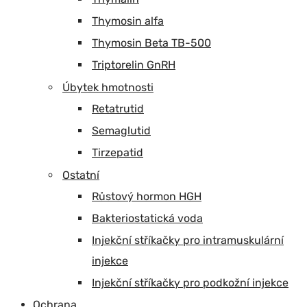
Thymosin alfa
Thymosin Beta TB-500
Triptorelin GnRH
Úbytek hmotnosti
Retatrutid
Semaglutid
Tirzepatid
Ostatní
Růstový hormon HGH
Bakteriostatická voda
Injekční stříkačky pro intramuskulární
injekce
Injekční stříkačky pro podkožní injekce
Ochrana