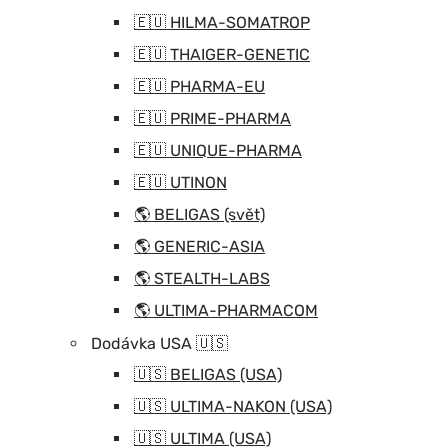
🇪🇺 HILMA-SOMATROP
🇪🇺 THAIGER-GENETIC
🇪🇺 PHARMA-EU
🇪🇺 PRIME-PHARMA
🇪🇺 UNIQUE-PHARMA
🇪🇺 UTINON
🌎 BELIGAS (svět)
🌎 GENERIC-ASIA
🌎 STEALTH-LABS
🌎 ULTIMA-PHARMACOM
Dodávka USA 🇺🇸
🇺🇸 BELIGAS (USA)
🇺🇸 ULTIMA-NAKON (USA)
🇺🇸 ULTIMA (USA)