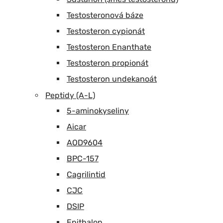
Testosteronová báze
Testosteron cypionát
Testosteron Enanthate
Testosteron propionát
Testosteron undekanoát
Peptidy (A-L)
5-aminokyseliny
Aicar
AOD9604
BPC-157
Cagrilintid
CJC
DSIP
Epithalon