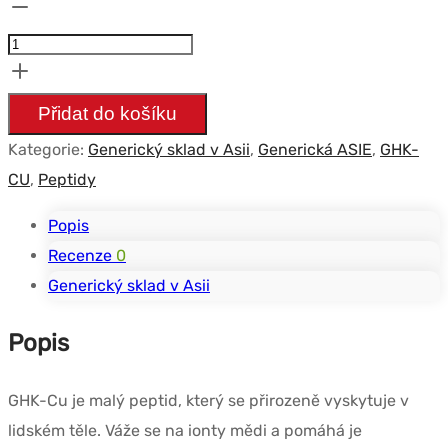
Množství
GHK-
CU
-
Přidat do košíku
10
Kategorie:
Generický sklad v Asii
,
Generická ASIE
,
GHK-
flacons
CU
,
Peptidy
Popis
Recenze
0
Generický sklad v Asii
Popis
GHK-Cu je malý peptid, který se přirozeně vyskytuje v
lidském těle. Váže se na ionty mědi a pomáhá je