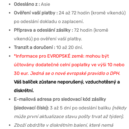
Odesláno z :
Asie
Ověření vaší platby :
24 až 72 hodin (kromě víkendů)
po odeslání dokladu o zaplacení.
Příprava a odeslání zásilky :
72 hodin (kromě
víkendů) po ověření vaší platby.
Tranzit a doručení :
10 až 20 dní.
*Informace pro EVROPSKÉ země: mohou být
účtovány dodatečné celní poplatky ve výši 10 nebo
30 eur.
Jedná se o nové evropské pravidlo o DPH.
Váš balíček zůstane neporušený, vzduchotěsný a
diskrétní.
E-mailová adresa pro sledovací kód zásilky
(sledovací číslo):
3 až 5 dní po odeslání balíku
(někdy
může první aktualizace stavu pošty trvat až týden).
Zboží obdržíte v diskrétním balení, které nemá