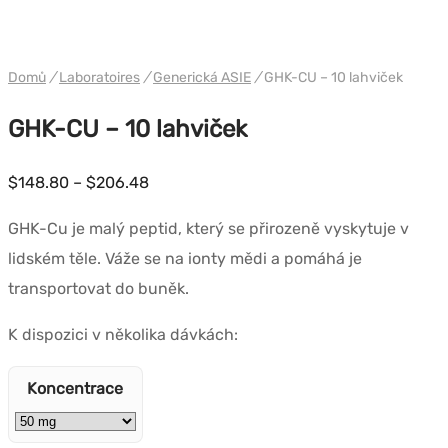
WH GENERIC ASIA
Domů
/
Laboratoires
/
Generická ASIE
/
GHK-CU – 10 lahviček
GHK-CU – 10 lahviček
Cenové
$
148.80
–
$
206.48
rozpětí:
GHK-Cu je malý peptid, který se přirozeně vyskytuje v
$148.80
lidském těle. Váže se na ionty mědi a pomáhá je
až
transportovat do buněk.
$206.48
K dispozici v několika dávkách:
Koncentrace