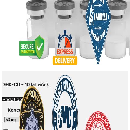
GHK-CU - 10 lahviček
Přidat do košíku
Koncentrace
Množství