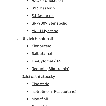
RAD-140 Testolon
S23 Mastorin
S4 Andarine
SR-9009 Stenabolic
YK-11 Myostine
Úbytek hmotnosti
Klenbuterol
Salbutamol
T3-Cytomel / T4
Reductil (Sibutramin)
Další ústní zkoušky
Finasterid
Isotretinoin (Roaccutane)
Modafinil