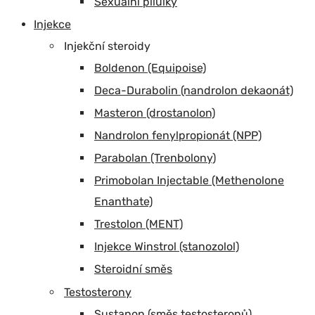
Sexuální pilulky
Injekce
Injekční steroidy
Boldenon (Equipoise)
Deca-Durabolin (nandrolon dekaonát)
Masteron (drostanolon)
Nandrolon fenylpropionát (NPP)
Parabolan (Trenbolony)
Primobolan Injectable (Methenolone
Enanthate)
Trestolon (MENT)
Injekce Winstrol (stanozolol)
Steroidní směs
Testosterony
Sustanon (směs testosteronů)