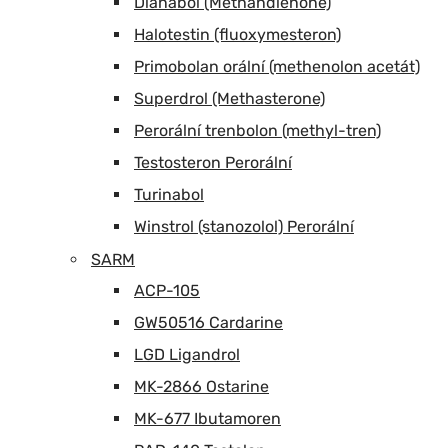
Dianabol (Methandienone)
Halotestin (fluoxymesteron)
Primobolan orální (methenolon acetát)
Superdrol (Methasterone)
Perorální trenbolon (methyl-tren)
Testosteron Perorální
Turinabol
Winstrol (stanozolol) Perorální
SARM
ACP-105
GW50516 Cardarine
LGD Ligandrol
MK-2866 Ostarine
MK-677 Ibutamoren