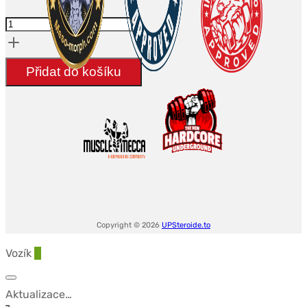
GHK-
CU
-
Přidat do košíku
10
flacons
Copyright © 2026
UPSteroide.to
Vozík
0
Aktualizace…