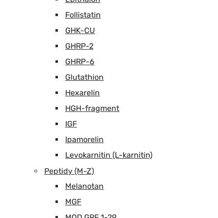
Follistatin
GHK-CU
GHRP-2
GHRP-6
Glutathion
Hexarelin
HGH-fragment
IGF
Ipamorelin
Levokarnitin (L-karnitin)
Peptidy (M-Z)
Melanotan
MGF
MOD GRF 1-29