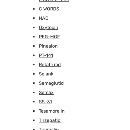
C WORDS
NAD
Oxytocin
PEG-MGF
Pinealon
PT-141
Retatrutid
Selank
Semaglutid
Semax
SS-31
Tesamorelin
Tirzepatid
Thymalin