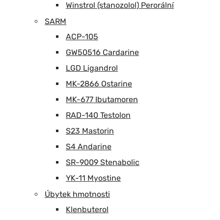
Winstrol (stanozolol) Perorální
SARM
ACP-105
GW50516 Cardarine
LGD Ligandrol
MK-2866 Ostarine
MK-677 Ibutamoren
RAD-140 Testolon
S23 Mastorin
S4 Andarine
SR-9009 Stenabolic
YK-11 Myostine
Úbytek hmotnosti
Klenbuterol