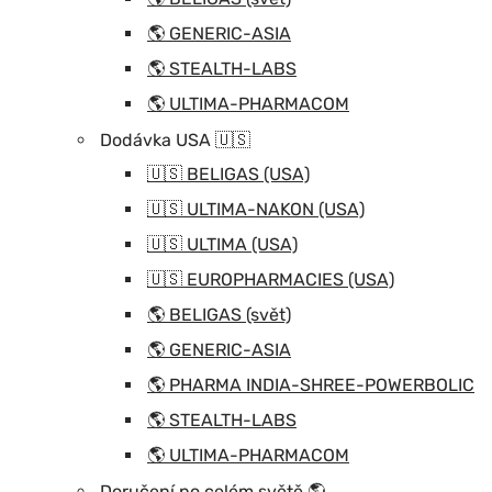
🌎 GENERIC-ASIA
🌎 STEALTH-LABS
🌎 ULTIMA-PHARMACOM
Dodávka USA 🇺🇸
🇺🇸 BELIGAS (USA)
🇺🇸 ULTIMA-NAKON (USA)
🇺🇸 ULTIMA (USA)
🇺🇸 EUROPHARMACIES (USA)
🌎 BELIGAS (svět)
🌎 GENERIC-ASIA
🌎 PHARMA INDIA-SHREE-POWERBOLIC
🌎 STEALTH-LABS
🌎 ULTIMA-PHARMACOM
Doručení po celém světě 🌎