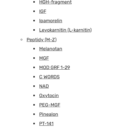
HGH-fragment
IGF
Ipamorelin
Levokarnitin (L-karnitin)
Peptidy (M-Z)
Melanotan
MGF
MOD GRF 1-29
C WORDS
NAD
Oxytocin
PEG-MGF
Pinealon
PT-141