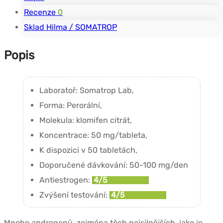
Recenze
0
Sklad Hilma / SOMATROP
Popis
Laboratoř: Somatrop Lab,
Forma: Perorální,
Molekula: klomifen citrát,
Koncentrace: 50 mg/tableta,
K dispozici v 50 tabletách,
Doporučené dávkování: 50-100 mg/den
Antiestrogen:
4/5
Zvýšení testování:
4/5
Mnoho androgenů, zejména těch nejsilnějších, jako je