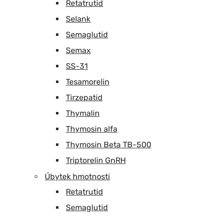
Retatrutid
Selank
Semaglutid
Semax
SS-31
Tesamorelin
Tirzepatid
Thymalin
Thymosin alfa
Thymosin Beta TB-500
Triptorelin GnRH
Úbytek hmotnosti
Retatrutid
Semaglutid