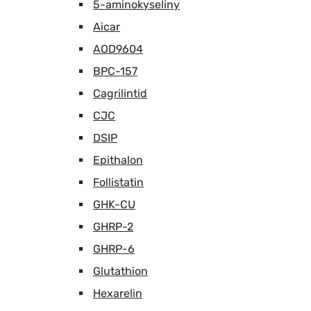
5-aminokyseliny
Aicar
AOD9604
BPC-157
Cagrilintid
CJC
DSIP
Epithalon
Follistatin
GHK-CU
GHRP-2
GHRP-6
Glutathion
Hexarelin