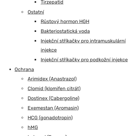
Tirzepatid
Ostatní
Růstový hormon HGH
Bakteriostatická voda
Injekční stříkačky pro intramuskulární
injekce
Injekční stříkačky pro podkožní injekce
Ochrana
Arimidex (Anastrazol)
Clomid (klomifen citrát)
Dostinex (Cabergoline)
Exemestan (Aromasin)
HCG (gonadotropin)
hMG