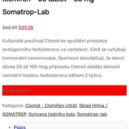
Somatrop-Lab
Původní
Současná
$
62.39
$
39.28
cena
cena
Kulturisté používají Clomid ke spuštění produkce
byla:
je:
endogenního testosteronu ve varlatech, čímž se vyhýbají
$62.39.
$39.28.
hormonální nerovnováze. Sportovci dosvědčují, že denní
dávka 50 až 100 mcg přípravku Clomid dokáže obnovit
normální hladinu testosteronu během 2 týdnů.
Vyprodáno
Kategorie:
Clomid - Clomifen citrát
,
Sklad Hilma /
SOMATROP
,
Ochrana jízdního kola
,
Somatrop-lab
Popis