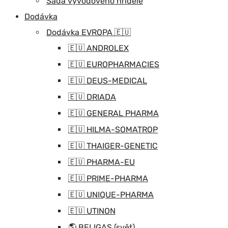
Sada vývodového hřídele
Dodávka
Dodávka EVROPA 🇪🇺
🇪🇺 ANDROLEX
🇪🇺 EUROPHARMACIES
🇪🇺 DEUS-MEDICAL
🇪🇺 DRIADA
🇪🇺 GENERAL PHARMA
🇪🇺 HILMA-SOMATROP
🇪🇺 THAIGER-GENETIC
🇪🇺 PHARMA-EU
🇪🇺 PRIME-PHARMA
🇪🇺 UNIQUE-PHARMA
🇪🇺 UTINON
🌎 BELIGAS (svět)