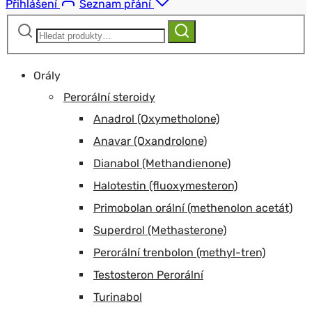
Přihlášení
Seznam přání
Hledat:
Hledat
Orály
Perorální steroidy
Anadrol (Oxymetholone)
Anavar (Oxandrolone)
Dianabol (Methandienone)
Halotestin (fluoxymesteron)
Primobolan orální (methenolon acetát)
Superdrol (Methasterone)
Perorální trenbolon (methyl-tren)
Testosteron Perorální
Turinabol