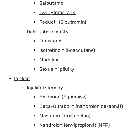
Salbutamol
T3-Cytomel / T4
Reductil (Sibutramin)
Další ústní zkoušky
Finasterid
Isotretinoin (Roaccutane)
Modafinil
Sexuální pilulky
Injekce
Injekční steroidy
Boldenon (Equipoise)
Deca-Durabolin (nandrolon dekaonát)
Masteron (drostanolon)
Nandrolon fenylpropionát (NPP)