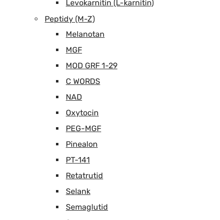
Levokarnitin (L-karnitin)
Peptidy (M-Z)
Melanotan
MGF
MOD GRF 1-29
C WORDS
NAD
Oxytocin
PEG-MGF
Pinealon
PT-141
Retatrutid
Selank
Semaglutid