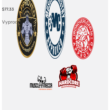
$
77.33
Vyprodáno