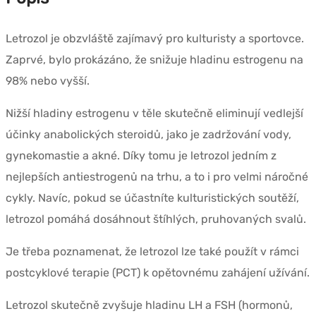
Letrozol je obzvláště zajímavý pro kulturisty a sportovce.
Zaprvé, bylo prokázáno, že snižuje hladinu estrogenu na
98% nebo vyšší.
Nižší hladiny estrogenu v těle skutečně eliminují vedlejší
účinky anabolických steroidů, jako je zadržování vody,
gynekomastie a akné. Díky tomu je letrozol jedním z
nejlepších antiestrogenů na trhu, a to i pro velmi náročné
cykly. Navíc, pokud se účastníte kulturistických soutěží,
letrozol pomáhá dosáhnout štíhlých, pruhovaných svalů.
Je třeba poznamenat, že letrozol lze také použít v rámci
postcyklové terapie (PCT) k opětovnému zahájení užívání.
Letrozol skutečně zvyšuje hladinu LH a FSH (hormonů,