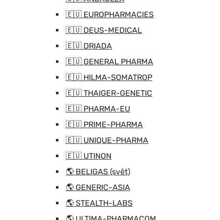
🇪🇺 EUROPHARMACIES
🇪🇺 DEUS-MEDICAL
🇪🇺 DRIADA
🇪🇺 GENERAL PHARMA
🇪🇺 HILMA-SOMATROP
🇪🇺 THAIGER-GENETIC
🇪🇺 PHARMA-EU
🇪🇺 PRIME-PHARMA
🇪🇺 UNIQUE-PHARMA
🇪🇺 UTINON
🌎 BELIGAS (svět)
🌎 GENERIC-ASIA
🌎 STEALTH-LABS
🌎 ULTIMA-PHARMACOM