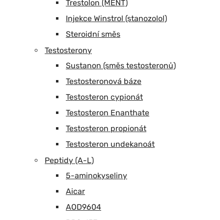
Trestolon (MENT)
Injekce Winstrol (stanozolol)
Steroidní směs
Testosterony
Sustanon (směs testosteronů)
Testosteronová báze
Testosteron cypionát
Testosteron Enanthate
Testosteron propionát
Testosteron undekanoát
Peptidy (A-L)
5-aminokyseliny
Aicar
AOD9604