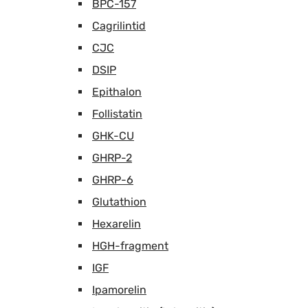
BPC-157
Cagrilintid
CJC
DSIP
Epithalon
Follistatin
GHK-CU
GHRP-2
GHRP-6
Glutathion
Hexarelin
HGH-fragment
IGF
Ipamorelin