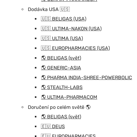
Dodávka USA 🇺🇸
🇺🇸 BELIGAS (USA)
🇺🇸 ULTIMA-NAKON (USA)
🇺🇸 ULTIMA (USA)
🇺🇸 EUROPHARMACIES (USA)
🌎 BELIGAS (svět)
🌎 GENERIC-ASIA
🌎 PHARMA INDIA-SHREE-POWERBOLIC
🌎 STEALTH-LABS
🌎 ULTIMA-PHARMACOM
Doručení po celém světě 🌎
🌎 BELIGAS (svět)
🇪🇺 DEUS
🇪🇺 EUROPHARMACIES