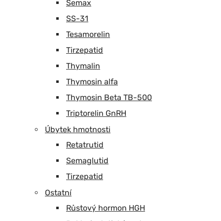
Semax
SS-31
Tesamorelin
Tirzepatid
Thymalin
Thymosin alfa
Thymosin Beta TB-500
Triptorelin GnRH
Úbytek hmotnosti
Retatrutid
Semaglutid
Tirzepatid
Ostatní
Růstový hormon HGH