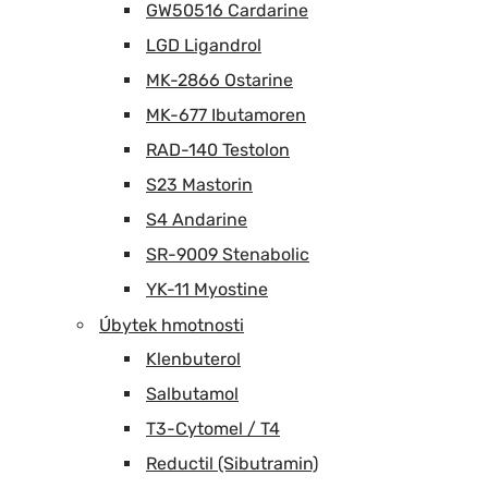
GW50516 Cardarine
LGD Ligandrol
MK-2866 Ostarine
MK-677 Ibutamoren
RAD-140 Testolon
S23 Mastorin
S4 Andarine
SR-9009 Stenabolic
YK-11 Myostine
Úbytek hmotnosti
Klenbuterol
Salbutamol
T3-Cytomel / T4
Reductil (Sibutramin)