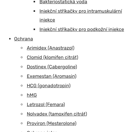
Bakteriostatická voda
Injekční stříkačky pro intramuskulární
injekce
Injekční stříkačky pro podkožní injekce
Ochrana
Arimidex (Anastrazol)
Clomid (klomifen citrát)
Dostinex (Cabergoline)
Exemestan (Aromasin)
HCG (gonadotropin)
hMG
Letrozol (Femara)
Nolvadex (tamoxifen citrát)
Proviron (Mesterolone)