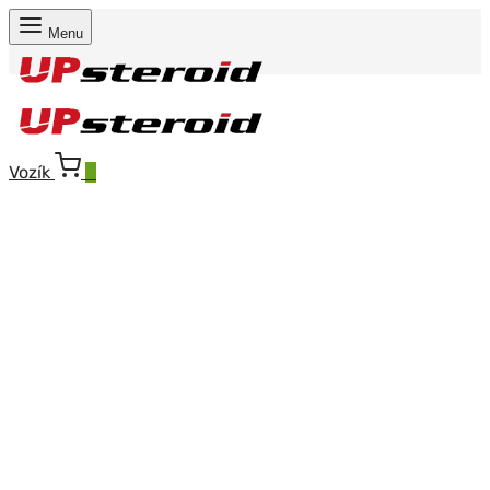
Menu
Vozík
0