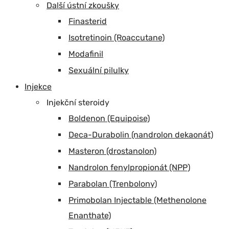
Další ústní zkoušky
Finasterid
Isotretinoin (Roaccutane)
Modafinil
Sexuální pilulky
Injekce
Injekční steroidy
Boldenon (Equipoise)
Deca-Durabolin (nandrolon dekaonát)
Masteron (drostanolon)
Nandrolon fenylpropionát (NPP)
Parabolan (Trenbolony)
Primobolan Injectable (Methenolone
Enanthate)