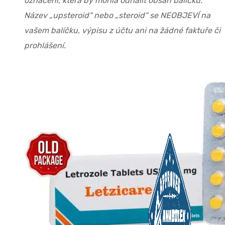
označení, která by mohla odhalit obsah balíčku.
Název „upsteroid“ nebo „steroid“ se NEOBJEVÍ na
vašem balíčku, výpisu z účtu ani na žádné faktuře či
prohlášení.