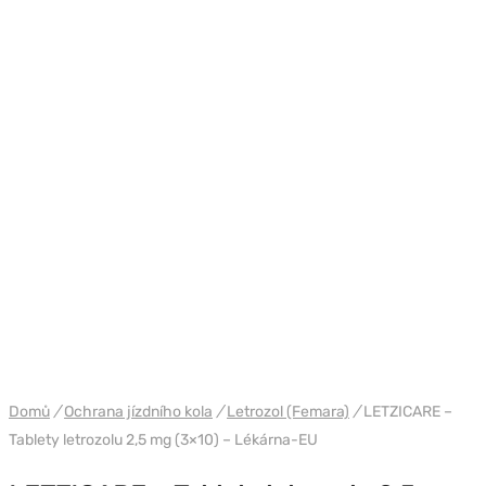
WH PHARMA-IND EU
Domů
/
Ochrana jízdního kola
/
Letrozol (Femara)
/
LETZICARE –
Tablety letrozolu 2,5 mg (3×10) – Lékárna-EU