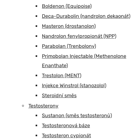
Boldenon (Equipoise)
Deca-Durabolin (nandrolon dekaonát)
Masteron (drostanolon)
Nandrolon fenylpropionát (NPP)
Parabolan (Trenbolony)
Primobolan Injectable (Methenolone
Enanthate)
Trestolon (MENT)
Injekce Winstrol (stanozolol)
Steroidní směs
Testosterony
Sustanon (směs testosteronů)
Testosteronová báze
Testosteron cypionát