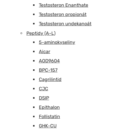
Testosteron Enanthate
Testosteron propionát
Testosteron undekanoát
Peptidy (A-L)
5-aminokyseliny
Aicar
AOD9604
BPC-157
Cagrilintid
CJC
DSIP
Epithalon
Follistatin
GHK-CU