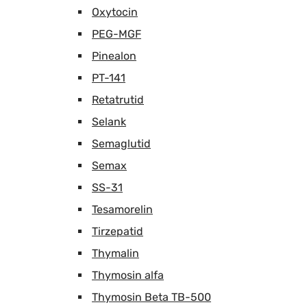
Oxytocin
PEG-MGF
Pinealon
PT-141
Retatrutid
Selank
Semaglutid
Semax
SS-31
Tesamorelin
Tirzepatid
Thymalin
Thymosin alfa
Thymosin Beta TB-500