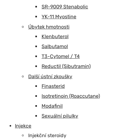
SR-9009 Stenabolic
YK-11 Myostine
Úbytek hmotnosti
Klenbuterol
Salbutamol
T3-Cytomel / T4
Reductil (Sibutramin)
Další ústní zkoušky
Finasterid
Isotretinoin (Roaccutane)
Modafinil
Sexuální pilulky
Injekce
Injekční steroidy