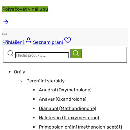
Pokračovat v nákupu
Přihlášení
Seznam přání
Hledat:
Hledat
Orály
Perorální steroidy
Anadrol (Oxymetholone)
Anavar (Oxandrolone)
Dianabol (Methandienone)
Halotestin (fluoxymesteron)
Primobolan orální (methenolon acetát)