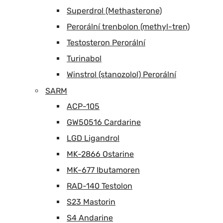
Superdrol (Methasterone)
Perorální trenbolon (methyl-tren)
Testosteron Perorální
Turinabol
Winstrol (stanozolol) Perorální
SARM
ACP-105
GW50516 Cardarine
LGD Ligandrol
MK-2866 Ostarine
MK-677 Ibutamoren
RAD-140 Testolon
S23 Mastorin
S4 Andarine