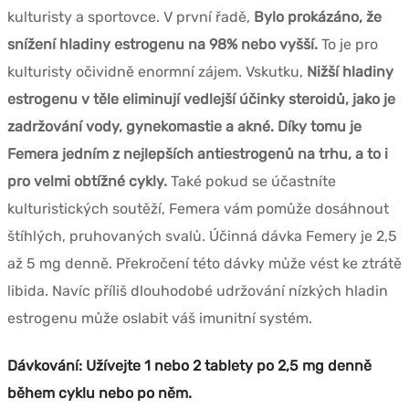
kulturisty a sportovce. V první řadě,
Bylo prokázáno, že
snížení hladiny estrogenu na 98% nebo vyšší.
To je pro
kulturisty očividně enormní zájem. Vskutku,
Nižší hladiny
estrogenu v těle eliminují vedlejší účinky steroidů, jako je
zadržování vody, gynekomastie a akné. Díky tomu je
Femera jedním z nejlepších antiestrogenů na trhu, a to i
pro velmi obtížné cykly.
Také pokud se účastníte
kulturistických soutěží, Femera vám pomůže dosáhnout
štíhlých, pruhovaných svalů. Účinná dávka Femery je 2,5
až 5 mg denně. Překročení této dávky může vést ke ztrátě
libida. Navíc příliš dlouhodobé udržování nízkých hladin
estrogenu může oslabit váš imunitní systém.
Dávkování: Užívejte 1 nebo 2 tablety po 2,5 mg denně
během cyklu nebo po něm.