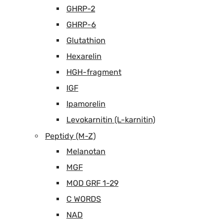
GHRP-2
GHRP-6
Glutathion
Hexarelin
HGH-fragment
IGF
Ipamorelin
Levokarnitin (L-karnitin)
Peptidy (M-Z)
Melanotan
MGF
MOD GRF 1-29
C WORDS
NAD