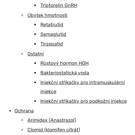
Triptorelin GnRH
Úbytek hmotnosti
Retatrutid
Semaglutid
Tirzepatid
Ostatní
Růstový hormon HGH
Bakteriostatická voda
Injekční stříkačky pro intramuskulární
injekce
Injekční stříkačky pro podkožní injekce
Ochrana
Arimidex (Anastrazol)
Clomid (klomifen citrát)