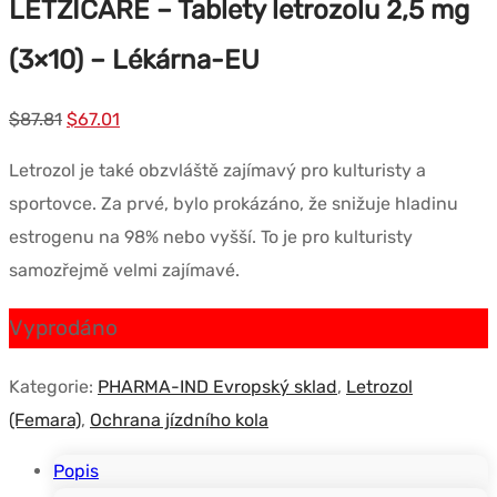
LETZICARE – Tablety letrozolu 2,5 mg
(3×10) – Lékárna-EU
Původní
Současná
$
87.81
$
67.01
cena
cena
Letrozol je také obzvláště zajímavý pro kulturisty a
byla:
je:
sportovce. Za prvé, bylo prokázáno, že snižuje hladinu
$87.81.
$67.01.
estrogenu na 98% nebo vyšší. To je pro kulturisty
samozřejmě velmi zajímavé.
Vyprodáno
Kategorie:
PHARMA-IND Evropský sklad
,
Letrozol
(Femara)
,
Ochrana jízdního kola
Popis