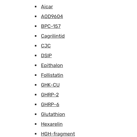
Aicar
AOD9604
BPC-157
Cagrilintid
CJC
DSIP
Epithalon
Follistatin
GHK-CU
GHRP-2
GHRP-6
Glutathion
Hexarelin
HGH-fragment