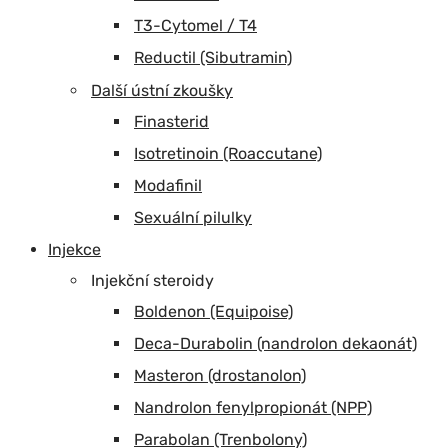
T3-Cytomel / T4
Reductil (Sibutramin)
Další ústní zkoušky
Finasterid
Isotretinoin (Roaccutane)
Modafinil
Sexuální pilulky
Injekce
Injekční steroidy
Boldenon (Equipoise)
Deca-Durabolin (nandrolon dekaonát)
Masteron (drostanolon)
Nandrolon fenylpropionát (NPP)
Parabolan (Trenbolony)