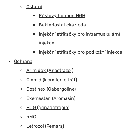
Ostatní
Růstový hormon HGH
Bakteriostatická voda
Injekční stříkačky pro intramuskulární
injekce
Injekční stříkačky pro podkožní injekce
Ochrana
Arimidex (Anastrazol)
Clomid (klomifen citrát)
Dostinex (Cabergoline)
Exemestan (Aromasin)
HCG (gonadotropin)
hMG
Letrozol (Femara)