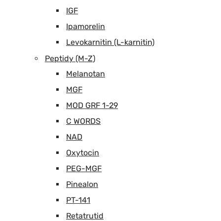
IGF
Ipamorelin
Levokarnitin (L-karnitin)
Peptidy (M-Z)
Melanotan
MGF
MOD GRF 1-29
C WORDS
NAD
Oxytocin
PEG-MGF
Pinealon
PT-141
Retatrutid