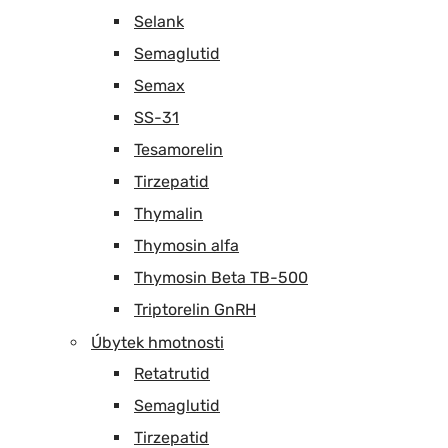
Selank
Semaglutid
Semax
SS-31
Tesamorelin
Tirzepatid
Thymalin
Thymosin alfa
Thymosin Beta TB-500
Triptorelin GnRH
Úbytek hmotnosti
Retatrutid
Semaglutid
Tirzepatid