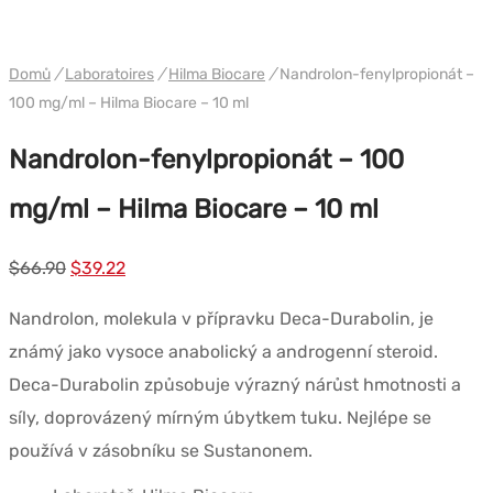
WH HILMA / SOMATROP
Domů
/
Laboratoires
/
Hilma Biocare
/
Nandrolon-fenylpropionát –
100 mg/ml – Hilma Biocare – 10 ml
Nandrolon-fenylpropionát – 100
mg/ml – Hilma Biocare – 10 ml
Původní
Současná
$
66.90
$
39.22
cena
cena
Nandrolon, molekula v přípravku Deca-Durabolin, je
byla:
je:
známý jako vysoce anabolický a androgenní steroid.
$66.90.
$39.22.
Deca-Durabolin způsobuje výrazný nárůst hmotnosti a
síly, doprovázený mírným úbytkem tuku. Nejlépe se
používá v zásobníku se Sustanonem.