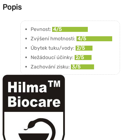
Popis
Pevnost:
4/5
Zvýšení hmotnosti:
4/5
Úbytek tuku/vody:
2/5
Nežádoucí účinky:
2/5
Zachování zisku:
3/5