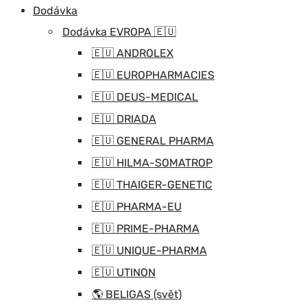
Dodávka
Dodávka EVROPA 🇪🇺
🇪🇺 ANDROLEX
🇪🇺 EUROPHARMACIES
🇪🇺 DEUS-MEDICAL
🇪🇺 DRIADA
🇪🇺 GENERAL PHARMA
🇪🇺 HILMA-SOMATROP
🇪🇺 THAIGER-GENETIC
🇪🇺 PHARMA-EU
🇪🇺 PRIME-PHARMA
🇪🇺 UNIQUE-PHARMA
🇪🇺 UTINON
🌎 BELIGAS (svět)