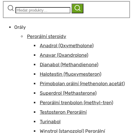
Hledat:
Hledat
Orály
Perorální steroidy
Anadrol (Oxymetholone)
Anavar (Oxandrolone)
Dianabol (Methandienone)
Halotestin (fluoxymesteron)
Primobolan orální (methenolon acetát)
Superdrol (Methasterone)
Perorální trenbolon (methyl-tren)
Testosteron Perorální
Turinabol
Winstrol (stanozolol) Perorální