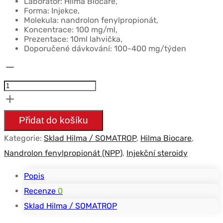
Laboratoř: Hilma Biocare,
Forma: Injekce,
Molekula: nandrolon fenylpropionát,
Koncentrace: 100 mg/ml,
Prezentace: 10ml lahvička,
Doporučené dávkování: 100-400 mg/týden
Množství
Nandrolone
Phenylpropionate
-
Přidat do košíku
100mg/ml
Kategorie:
Sklad Hilma / SOMATROP
,
Hilma Biocare
,
-
Nandrolon fenylpropionát (NPP)
,
Injekční steroidy
Hilma
Biocare
Popis
-
Recenze
0
10ml
Sklad Hilma / SOMATROP