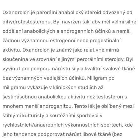
Oxandrolon je perorální anabolický steroid odvozený od
dihydrotestosteronu. Byl navržen tak, aby měl velmi silné
oddělení anabolických a androgenních účinků a neměl
žádnou významnou estrogenní nebo progestinální
aktivitu. Oxandrolon je známý jako relativně mírná
sloučenina ve srovnání s jinými perorálními steroidy. Byl
vyvinut pro podporu nárůstu síly a kvalitní svalové tkáně
bez významných vedlejších účinků. Miligram po
miligramu vykazuje v klinických studiích až
šestinásobnou anabolickou aktivitu než testosteron s
mnohem menší androgenitou. Tento lék je oblíbený mezi
štíhlými kulturisty a soutěžními sportovci v
rychlostních/anaerobních výkonnostních sportech, kde
jeho tendence podporovat nárůst libové tkáně (bez