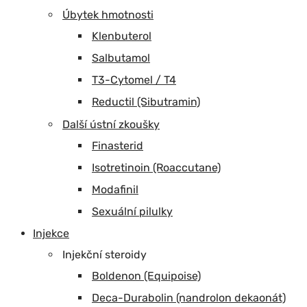
Úbytek hmotnosti
Klenbuterol
Salbutamol
T3-Cytomel / T4
Reductil (Sibutramin)
Další ústní zkoušky
Finasterid
Isotretinoin (Roaccutane)
Modafinil
Sexuální pilulky
Injekce
Injekční steroidy
Boldenon (Equipoise)
Deca-Durabolin (nandrolon dekaonát)