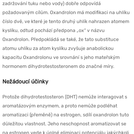
zadržování tuku nebo vody) dobře odpovídá
požadovaným cílům. Oxandrolon má modifikaci na uhlíku
číslo dvě, ve které je tento druhý uhlík nahrazen atomem
kyslíku, odtud pochází předpona „ox“ v názvu
Oxandrolon. Předpokládá se také, že tato substituce
atomu uhlíku za atom kyslíku zvyšuje anabolickou
kapacitu Oxandrolonu ve srovnání s jeho mateřským
hormonem dihydrotestosteronem do značné míry.
Nežádoucí účinky
Protože dihydrotestosteron (DHT) nemůže interagovat s
aromatázovým enzymem, a proto nemůže podléhat
aromatizaci (přeměně) na estrogen, sdílí oxandrolon tuto
důležitou vlastnost. Jeho neschopnost aromatizovat se
na estrogen vede k úplné eliminaci potenciálu jakýchkoli