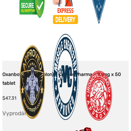
Oxanbolic (Oxandrolon) - Cooper Pharma - 10 mg x 50
tablet
$
47.31
Vyprodáno