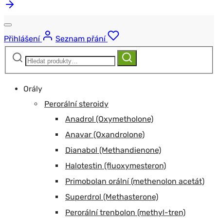
Přihlášení
Seznam přání
Hledat:
Hledat
Orály
Perorální steroidy
Anadrol (Oxymetholone)
Anavar (Oxandrolone)
Dianabol (Methandienone)
Halotestin (fluoxymesteron)
Primobolan orální (methenolon acetát)
Superdrol (Methasterone)
Perorální trenbolon (methyl-tren)