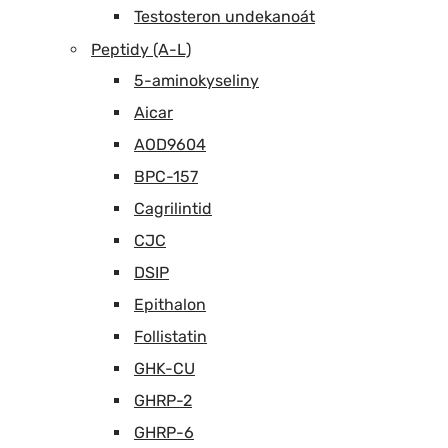
Testosteron undekanoát
Peptidy (A-L)
5-aminokyseliny
Aicar
AOD9604
BPC-157
Cagrilintid
CJC
DSIP
Epithalon
Follistatin
GHK-CU
GHRP-2
GHRP-6