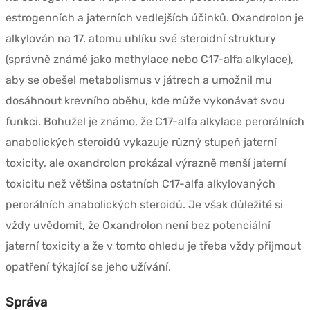
estrogenních a jaterních vedlejších účinků. Oxandrolon je
alkylován na 17. atomu uhlíku své steroidní struktury
(správně známé jako methylace nebo C17-alfa alkylace),
aby se obešel metabolismus v játrech a umožnil mu
dosáhnout krevního oběhu, kde může vykonávat svou
funkci. Bohužel je známo, že C17-alfa alkylace perorálních
anabolických steroidů vykazuje různý stupeň jaterní
toxicity, ale oxandrolon prokázal výrazně menší jaterní
toxicitu než většina ostatních C17-alfa alkylovaných
perorálních anabolických steroidů. Je však důležité si
vždy uvědomit, že Oxandrolon není bez potenciální
jaterní toxicity a že v tomto ohledu je třeba vždy přijmout
opatření týkající se jeho užívání.
Správa