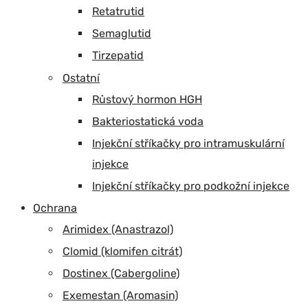
Retatrutid
Semaglutid
Tirzepatid
Ostatní
Růstový hormon HGH
Bakteriostatická voda
Injekční stříkačky pro intramuskulární
injekce
Injekční stříkačky pro podkožní injekce
Ochrana
Arimidex (Anastrazol)
Clomid (klomifen citrát)
Dostinex (Cabergoline)
Exemestan (Aromasin)