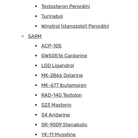
Testosteron Perorální
Turinabol
Winstrol (stanozolol) Perorální
SARM
ACP-105
GW50516 Cardarine
LGD Ligandrol
MK-2866 Ostarine
MK-677 Ibutamoren
RAD-140 Testolon
S23 Mastorin
S4 Andarine
SR-9009 Stenabolic
YK-11 Myostine