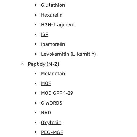
Glutathion
Hexarelin
HGH-fragment
IGF
Ipamorelin
Levokarnitin (L-karnitin)
Peptidy (M-Z)
Melanotan
MGF
MOD GRF 1-29
C WORDS
NAD
Oxytocin
PEG-MGF