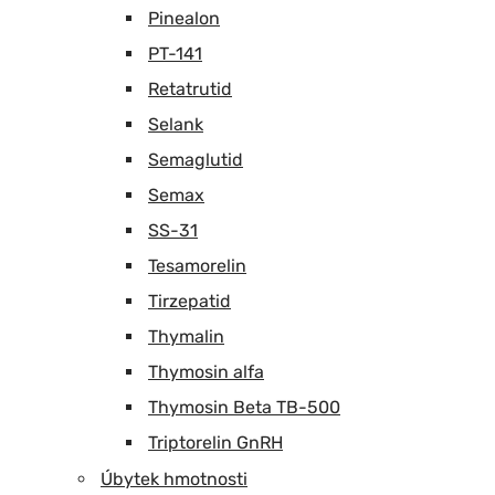
Pinealon
PT-141
Retatrutid
Selank
Semaglutid
Semax
SS-31
Tesamorelin
Tirzepatid
Thymalin
Thymosin alfa
Thymosin Beta TB-500
Triptorelin GnRH
Úbytek hmotnosti