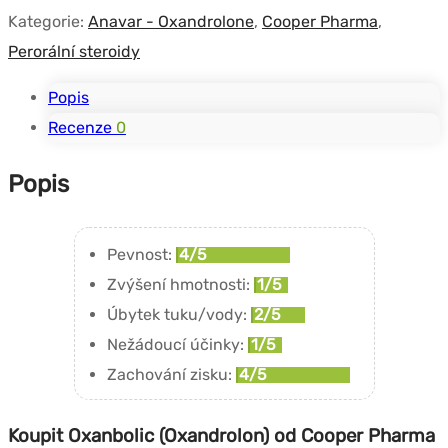
Kategorie:
Anavar - Oxandrolone
,
Cooper Pharma
,
Perorální steroidy
Popis
Recenze
0
Popis
Pevnost:
4/5
Zvýšení hmotnosti:
1/5
Úbytek tuku/vody:
2/5
Nežádoucí účinky:
1/5
Zachování zisku:
4/5
Koupit Oxanbolic (Oxandrolon) od Cooper Pharma