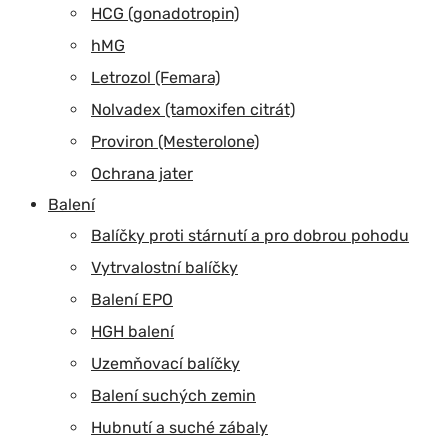
HCG (gonadotropin)
hMG
Letrozol (Femara)
Nolvadex (tamoxifen citrát)
Proviron (Mesterolone)
Ochrana jater
Balení
Balíčky proti stárnutí a pro dobrou pohodu
Vytrvalostní balíčky
Balení EPO
HGH balení
Uzemňovací balíčky
Balení suchých zemin
Hubnutí a suché zábaly