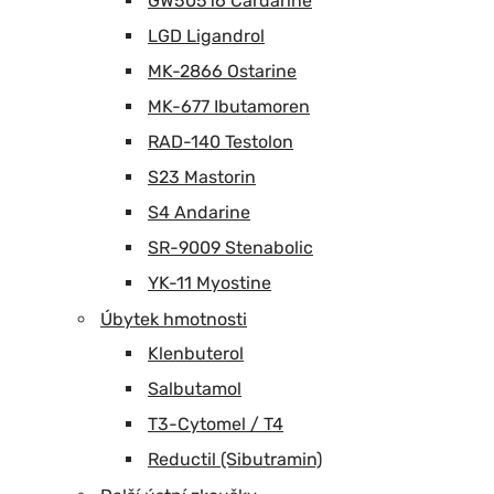
GW50516 Cardarine
LGD Ligandrol
MK-2866 Ostarine
MK-677 Ibutamoren
RAD-140 Testolon
S23 Mastorin
S4 Andarine
SR-9009 Stenabolic
YK-11 Myostine
Úbytek hmotnosti
Klenbuterol
Salbutamol
T3-Cytomel / T4
Reductil (Sibutramin)