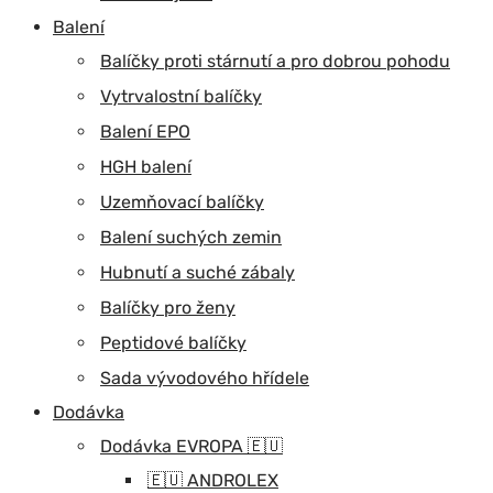
Balení
Balíčky proti stárnutí a pro dobrou pohodu
Vytrvalostní balíčky
Balení EPO
HGH balení
Uzemňovací balíčky
Balení suchých zemin
Hubnutí a suché zábaly
Balíčky pro ženy
Peptidové balíčky
Sada vývodového hřídele
Dodávka
Dodávka EVROPA 🇪🇺
🇪🇺 ANDROLEX