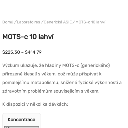
WH GENERIC ASIA
Domů
/
Laboratoires
/
Generická ASIE
/
MOTS-c 10 lahví
MOTS-c 10 lahví
Cenové
$
225.30
–
$
414.79
rozpětí:
Výzkum ukazuje, že hladiny MOTS-c (generického)
$225.30
přirozeně klesají s věkem, což může přispívat k
až
pomalejšímu metabolismu, snížené fyzické výkonnosti a
$414.79
zdravotním problémům souvisejícím s věkem.
K dispozici v několika dávkách:
Koncentrace