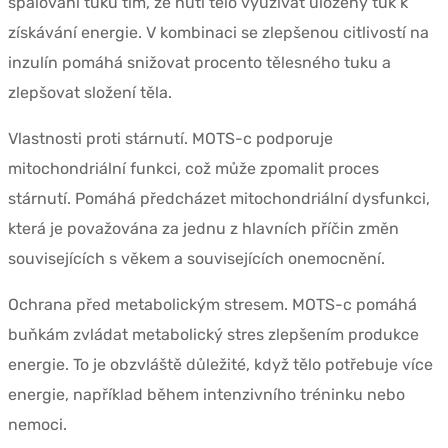
spalování tuků tím, že nutí tělo využívat uložený tuk k
získávání energie. V kombinaci se zlepšenou citlivostí na
inzulín pomáhá snižovat procento tělesného tuku a
zlepšovat složení těla.
Vlastnosti proti stárnutí. MOTS-c podporuje
mitochondriální funkci, což může zpomalit proces
stárnutí. Pomáhá předcházet mitochondriální dysfunkci,
která je považována za jednu z hlavních příčin změn
souvisejících s věkem a souvisejících onemocnění.
Ochrana před metabolickým stresem. MOTS-c pomáhá
buňkám zvládat metabolický stres zlepšením produkce
energie. To je obzvláště důležité, když tělo potřebuje více
energie, například během intenzivního tréninku nebo
nemoci.