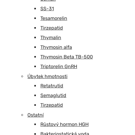
SS-31
Tesamorelin
Tirzepatid
Thymalin
Thymosin alfa
Thymosin Beta TB-500
Triptorelin GnRH
Úbytek hmotnosti
Retatrutid
Semaglutid
Tirzepatid
Ostatní
Růstový hormon HGH
Bakteriostatická voda