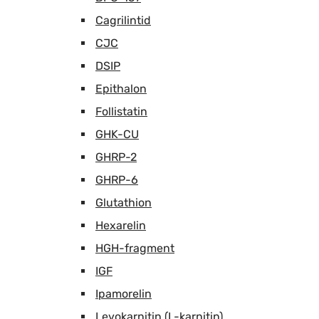
Cagrilintid
CJC
DSIP
Epithalon
Follistatin
GHK-CU
GHRP-2
GHRP-6
Glutathion
Hexarelin
HGH-fragment
IGF
Ipamorelin
Levokarnitin (L-karnitin)