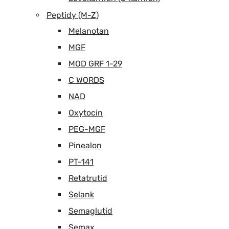
Peptidy (M-Z)
Melanotan
MGF
MOD GRF 1-29
C WORDS
NAD
Oxytocin
PEG-MGF
Pinealon
PT-141
Retatrutid
Selank
Semaglutid
Semax