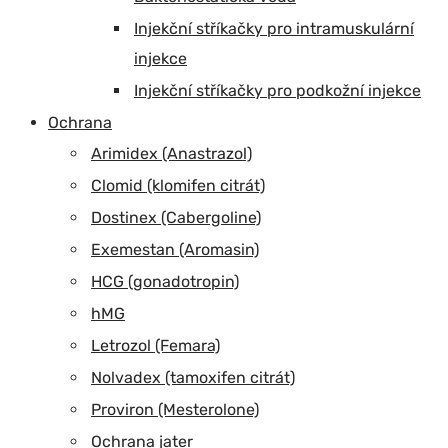
Injekční stříkačky pro intramuskulární
injekce
Injekční stříkačky pro podkožní injekce
Ochrana
Arimidex (Anastrazol)
Clomid (klomifen citrát)
Dostinex (Cabergoline)
Exemestan (Aromasin)
HCG (gonadotropin)
hMG
Letrozol (Femara)
Nolvadex (tamoxifen citrát)
Proviron (Mesterolone)
Ochrana jater