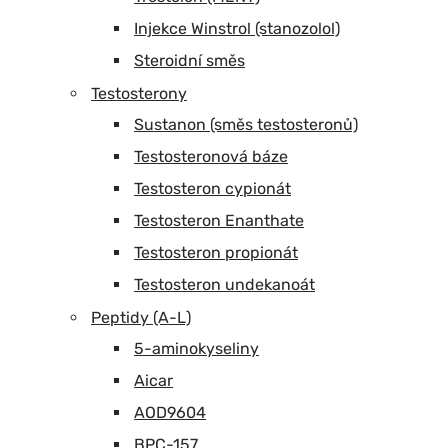
Injekce Winstrol (stanozolol)
Steroidní směs
Testosterony
Sustanon (směs testosteronů)
Testosteronová báze
Testosteron cypionát
Testosteron Enanthate
Testosteron propionát
Testosteron undekanoát
Peptidy (A-L)
5-aminokyseliny
Aicar
AOD9604
BPC-157