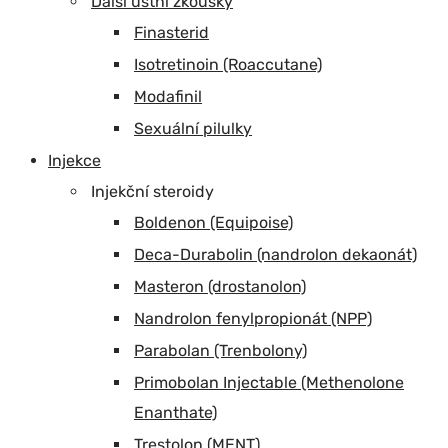
Další ústní zkoušky
Finasterid
Isotretinoin (Roaccutane)
Modafinil
Sexuální pilulky
Injekce
Injekční steroidy
Boldenon (Equipoise)
Deca-Durabolin (nandrolon dekaonát)
Masteron (drostanolon)
Nandrolon fenylpropionát (NPP)
Parabolan (Trenbolony)
Primobolan Injectable (Methenolone
Enanthate)
Trestolon (MENT)