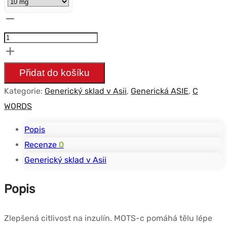
Množství
MOTS-
c
10
Přidat do košíku
flacons
Kategorie:
Generický sklad v Asii
,
Generická ASIE
,
C
WORDS
Popis
Recenze
0
Generický sklad v Asii
Popis
Zlepšená citlivost na inzulín. MOTS-c pomáhá tělu lépe