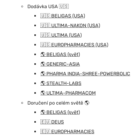
Dodávka USA 🇺🇸
🇺🇸 BELIGAS (USA)
🇺🇸 ULTIMA-NAKON (USA)
🇺🇸 ULTIMA (USA)
🇺🇸 EUROPHARMACIES (USA)
🌎 BELIGAS (svět)
🌎 GENERIC-ASIA
🌎 PHARMA INDIA-SHREE-POWERBOLIC
🌎 STEALTH-LABS
🌎 ULTIMA-PHARMACOM
Doručení po celém světě 🌎
🌎 BELIGAS (svět)
🇪🇺 DEUS
🇪🇺 EUROPHARMACIES