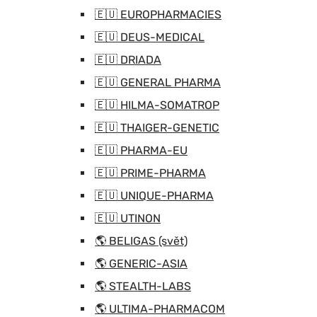
🇪🇺 EUROPHARMACIES
🇪🇺 DEUS-MEDICAL
🇪🇺 DRIADA
🇪🇺 GENERAL PHARMA
🇪🇺 HILMA-SOMATROP
🇪🇺 THAIGER-GENETIC
🇪🇺 PHARMA-EU
🇪🇺 PRIME-PHARMA
🇪🇺 UNIQUE-PHARMA
🇪🇺 UTINON
🌎 BELIGAS (svět)
🌎 GENERIC-ASIA
🌎 STEALTH-LABS
🌎 ULTIMA-PHARMACOM