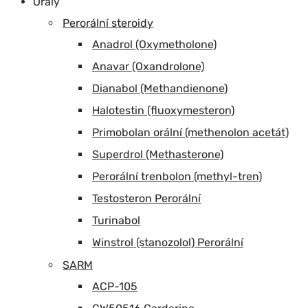
Orály
Perorální steroidy
Anadrol (Oxymetholone)
Anavar (Oxandrolone)
Dianabol (Methandienone)
Halotestin (fluoxymesteron)
Primobolan orální (methenolon acetát)
Superdrol (Methasterone)
Perorální trenbolon (methyl-tren)
Testosteron Perorální
Turinabol
Winstrol (stanozolol) Perorální
SARM
ACP-105