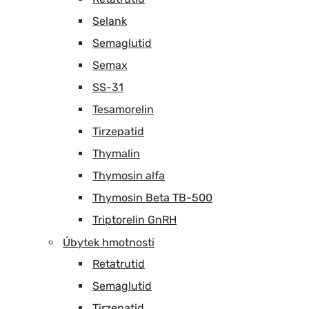
Selank
Semaglutid
Semax
SS-31
Tesamorelin
Tirzepatid
Thymalin
Thymosin alfa
Thymosin Beta TB-500
Triptorelin GnRH
Úbytek hmotnosti
Retatrutid
Semaglutid
Tirzepatid