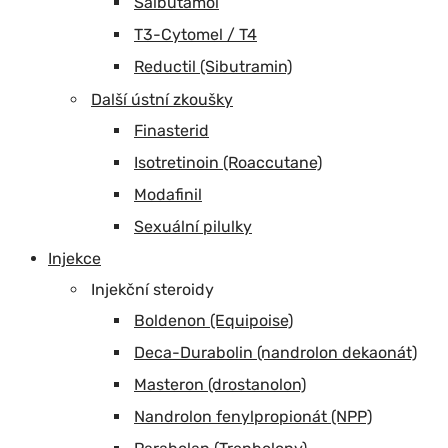
Salbutamol
T3-Cytomel / T4
Reductil (Sibutramin)
Další ústní zkoušky
Finasterid
Isotretinoin (Roaccutane)
Modafinil
Sexuální pilulky
Injekce
Injekční steroidy
Boldenon (Equipoise)
Deca-Durabolin (nandrolon dekaonát)
Masteron (drostanolon)
Nandrolon fenylpropionát (NPP)