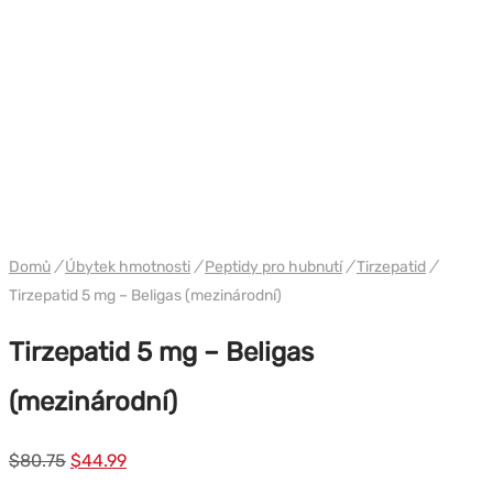
WH BELIGAS INTERNATIONAL
Domů
/
Úbytek hmotnosti
/
Peptidy pro hubnutí
/
Tirzepatid
/
Tirzepatid 5 mg – Beligas (mezinárodní)
Tirzepatid 5 mg – Beligas
(mezinárodní)
Původní
Současná
$
80.75
$
44.99
cena
cena