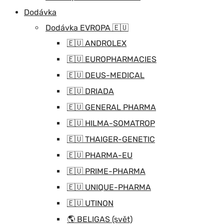
Dodávka
Dodávka EVROPA 🇪🇺
🇪🇺 ANDROLEX
🇪🇺 EUROPHARMACIES
🇪🇺 DEUS-MEDICAL
🇪🇺 DRIADA
🇪🇺 GENERAL PHARMA
🇪🇺 HILMA-SOMATROP
🇪🇺 THAIGER-GENETIC
🇪🇺 PHARMA-EU
🇪🇺 PRIME-PHARMA
🇪🇺 UNIQUE-PHARMA
🇪🇺 UTINON
🌎 BELIGAS (svět)