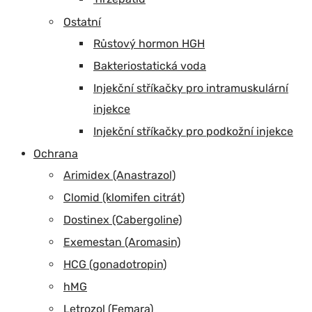
Ostatní
Růstový hormon HGH
Bakteriostatická voda
Injekční stříkačky pro intramuskulární
injekce
Injekční stříkačky pro podkožní injekce
Ochrana
Arimidex (Anastrazol)
Clomid (klomifen citrát)
Dostinex (Cabergoline)
Exemestan (Aromasin)
HCG (gonadotropin)
hMG
Letrozol (Femara)