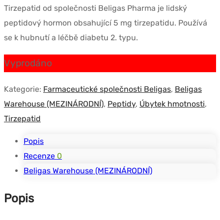
Tirzepatid od společnosti Beligas Pharma je lidský
byla:
je:
peptidový hormon obsahující 5 mg tirzepatidu. Používá
$80.75.
$44.99.
se k hubnutí a léčbě diabetu 2. typu.
Vyprodáno
Kategorie:
Farmaceutické společnosti Beligas
,
Beligas
Warehouse (MEZINÁRODNÍ)
,
Peptidy
,
Úbytek hmotnosti
,
Tirzepatid
Popis
Recenze
0
Beligas Warehouse (MEZINÁRODNÍ)
Popis