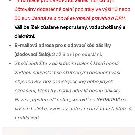
*Informace pro EVROPSKÉ země: mohou být
účtovány dodatečné celní poplatky ve výši 10 nebo
30 eur.
Jedná se o nové evropské pravidlo o DPH.
Váš balíček zůstane neporušený, vzduchotěsný a
diskrétní.
E-mailová adresa pro sledovací kód zásilky
(sledovací číslo):
2 až 5 dní po odeslání.
Zboží obdržíte v diskrétním balení, které nemá
žádnou souvislost se skutečným obsahem vaší
objednávky, bez samolepek, log nebo jiných
označení, která by mohla odhalit obsah balíčku.
Název „upsteroid“ nebo „steroid“ se NEOBJEVÍ na
vašem balíčku, výpisu z účtu ani na žádné faktuře či
prohlášení.