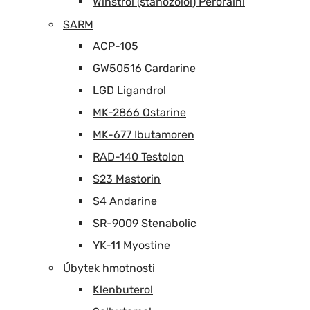
Winstrol (stanozolol) Perorální
SARM
ACP-105
GW50516 Cardarine
LGD Ligandrol
MK-2866 Ostarine
MK-677 Ibutamoren
RAD-140 Testolon
S23 Mastorin
S4 Andarine
SR-9009 Stenabolic
YK-11 Myostine
Úbytek hmotnosti
Klenbuterol