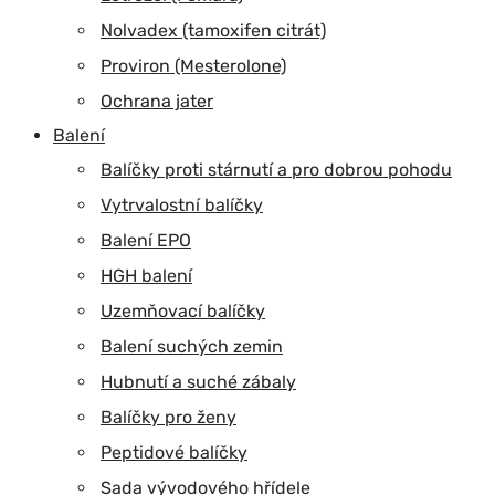
Nolvadex (tamoxifen citrát)
Proviron (Mesterolone)
Ochrana jater
Balení
Balíčky proti stárnutí a pro dobrou pohodu
Vytrvalostní balíčky
Balení EPO
HGH balení
Uzemňovací balíčky
Balení suchých zemin
Hubnutí a suché zábaly
Balíčky pro ženy
Peptidové balíčky
Sada vývodového hřídele