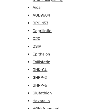
Aicar
AOD9604
BPC-157
Cagrilintid
CJC
DSIP
Epithalon
Follistatin
GHK-CU
GHRP-2
GHRP-6
Glutathion
Hexarelin
HGH-fragment