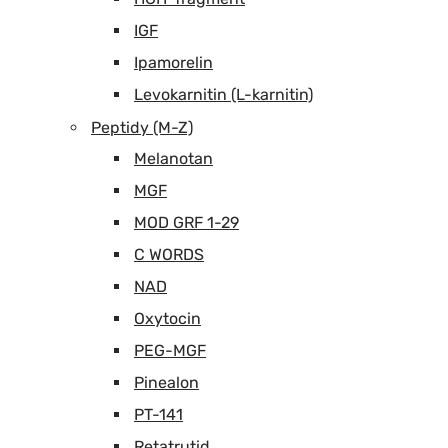
IGF
Ipamorelin
Levokarnitin (L-karnitin)
Peptidy (M-Z)
Melanotan
MGF
MOD GRF 1-29
C WORDS
NAD
Oxytocin
PEG-MGF
Pinealon
PT-141
Retatrutid