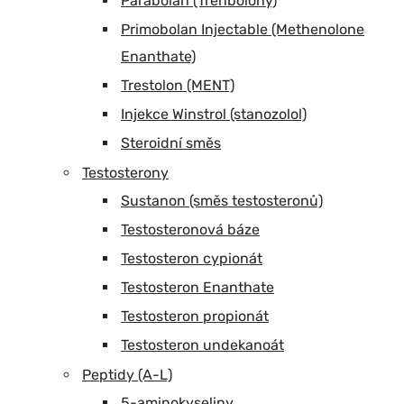
Parabolan (Trenbolony)
Primobolan Injectable (Methenolone
Enanthate)
Trestolon (MENT)
Injekce Winstrol (stanozolol)
Steroidní směs
Testosterony
Sustanon (směs testosteronů)
Testosteronová báze
Testosteron cypionát
Testosteron Enanthate
Testosteron propionát
Testosteron undekanoát
Peptidy (A-L)
5-aminokyseliny