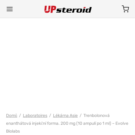
PHARMA/SHREE/POWERBOLIC
Domů
/
Laboratoires
/
Lékárna Asie
/
Trenbolonová
enanthátová injekční forma. 200 mg (10 ampulí po 1 ml) – Evolve
Biolabs