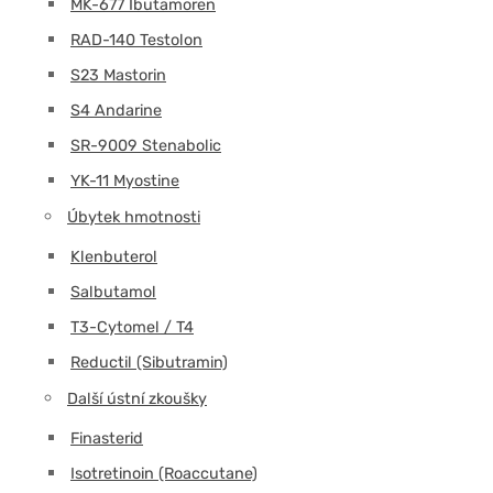
MK-677 Ibutamoren
RAD-140 Testolon
S23 Mastorin
S4 Andarine
SR-9009 Stenabolic
YK-11 Myostine
Úbytek hmotnosti
Klenbuterol
Salbutamol
T3-Cytomel / T4
Reductil (Sibutramin)
Další ústní zkoušky
Finasterid
Isotretinoin (Roaccutane)