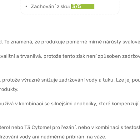
Zachování zisku:
3/5
id. To znamená, že produkuje poměrně mírné nárůsty svalové h
valitní a trvanlivá, protože tento zisk není způsoben zadrž
 protože výrazně snižuje zadržování vody a tuku. Lze jej pou
rodukty.
užívá v kombinaci se silnějšími anaboliky, které kompenzují 
erol nebo T3 Cytomel pro řezání, nebo v kombinaci s testos
držování vody ani nadměrné přibírání na váze.