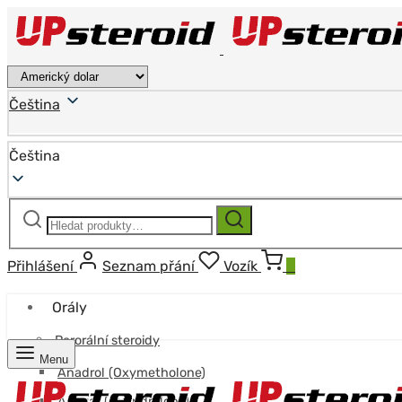
Čeština
Čeština
Hledat:
Hledat
Přihlášení
Seznam přání
Vozík
0
Orály
Perorální steroidy
Menu
Anadrol (Oxymetholone)
Anavar (Oxandrolone)