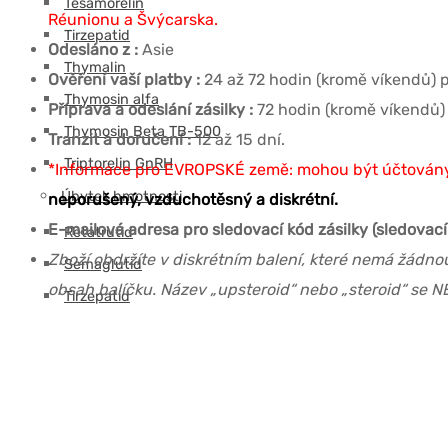
Tesamorelin
Réunionu a Švýcarska.
Tirzepatid
Odesláno z :
Asie
Thymalin
Ověření vaší platby :
24 až 72 hodin (kromě víkendů) p
Thymosin alfa
Příprava a odeslání zásilky :
72 hodin (kromě víkendů) 
Thymosin Beta TB-500
Tranzit a doručení :
12 až 15 dní.
Triptorelin GnRH
*Informace pro EVROPSKÉ země: mohou být účtovány 
Úbytek hmotnosti
neporušený, vzduchotěsný a diskrétní.
E-mailová adresa pro sledovací kód zásilky (sledovací 
Retatrutid
Zboží obdržíte v diskrétním balení, které nemá žádn
Semaglutid
obsah balíčku. Název „upsteroid“ nebo „steroid“ se N
Tirzepatid
Ostatní
Růstový hormon HGH
Bakteriostatická voda
Injekční stříkačky pro intramuskulární injekce