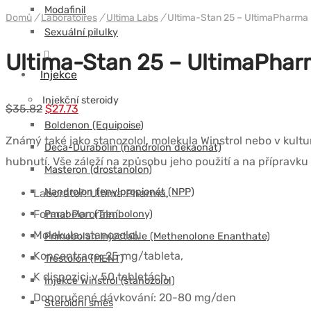
Modafinil
Domů
/
Laboratoires
/
Ultima Labs
/
Ultima-Stan 25 – UltimaPharma
Sexuální pilulky
Ultima-Stan 25 – UltimaPha
Injekce
Injekční steroidy
Původní
Současná
$
35.82
$
27.73
Boldenon (Equipoise)
cena
cena
Známý také jako stanozolol, molekula Winstrol nebo v kult
Deca-Durabolin (nandrolon dekaonát)
byla:
je:
hubnutí. Vše záleží na způsobu jeho použití a na přípravk
Masteron (drostanolon)
$35.82.
$27.73.
Nandrolon fenylpropionát (NPP)
Laboratoř: Ultima Pharma,
Forma: Perorální,
Parabolan (Trenbolony)
Molekula: stanozolol,
Primobolan Injectable (Methenolone Enanthate)
Koncentrace: 25 mg/tableta,
Trestolon (MENT)
K dispozici v 50 tabletách,
Injekce Winstrol (stanozolol)
Doporučené dávkování: 20-80 mg/den
Steroidní směs