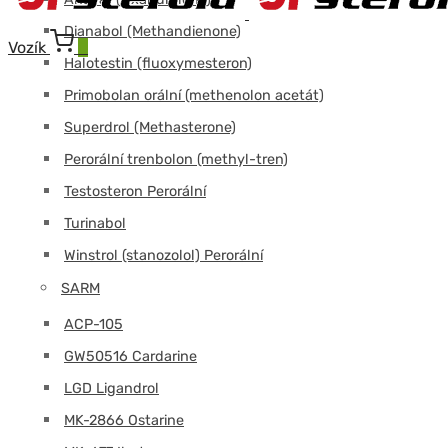
Dianabol (Methandienone)
Vozík
0
Halotestin (fluoxymesteron)
Primobolan orální (methenolon acetát)
Superdrol (Methasterone)
Perorální trenbolon (methyl-tren)
Testosteron Perorální
Turinabol
Winstrol (stanozolol) Perorální
SARM
ACP-105
GW50516 Cardarine
LGD Ligandrol
MK-2866 Ostarine