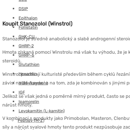
DSIP
Epithalon
Koupit Stanozolol (Winstrol)
Follistatin
GHK-CU
Stanozolol je středně anabolický a slabě androgenní stero
GHRP-2
Hmota získaná pomocí Winstrolu má však tu výhodu, že je k
GHRP-6
steroidů.
Glutathion
Winstrol používají kulturisté především během cyklů řezání,
Hexarelin
závisí na dávkování a na tom, zda je kombinován s jinými p
HGH-fragment
IGF
Jelikož se však jedná o poměrně mírný produkt, často se po
Ipamorelin
nárůst hmoty.
Levokarnitin (L-karnitin)
V kombinaci s produkty jako Primobolan, Masteron, Clenbut
Peptidy (M-Z)
síly a nárůst svalové hmoty tento produkt nezpůsobuje za