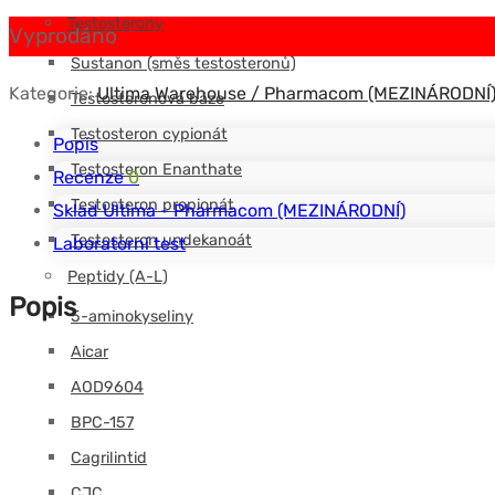
Testosterony
Vyprodáno
Sustanon (směs testosteronů)
Kategorie:
Ultima Warehouse / Pharmacom (MEZINÁRODNÍ
Testosteronová báze
Testosteron cypionát
Popis
Testosteron Enanthate
Recenze
0
Testosteron propionát
Sklad Ultima - Pharmacom (MEZINÁRODNÍ)
Testosteron undekanoát
Laboratorní test
Peptidy (A-L)
Popis
5-aminokyseliny
Aicar
AOD9604
BPC-157
Cagrilintid
CJC