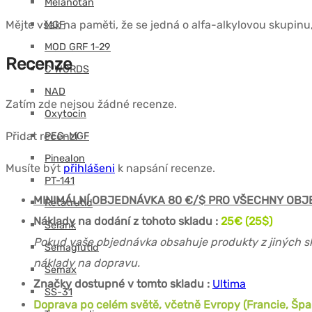
Melanotan
Mějte však na paměti, že se jedná o alfa-alkylovou skupinu, a
MGF
MOD GRF 1-29
Recenze
C WORDS
NAD
Zatím zde nejsou žádné recenze.
Oxytocin
Přidat recenzi
PEG-MGF
Pinealon
Musíte být
přihlášeni
k napsání recenze.
PT-141
MINIMÁLNÍ OBJEDNÁVKA 80 €/$ PRO VŠECHNY OBJ
Retatrutid
Náklady na dodání z tohoto skladu :
25€ (25$)
Selank
Pokud vaše objednávka obsahuje produkty z jiných s
Semaglutid
náklady na dopravu.
Semax
Značky dostupné v tomto skladu :
Ultima
SS-31
Doprava po celém světě, včetně Evropy (Francie, Španě