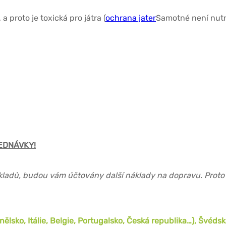
 proto je toxická pro játra (
ochrana jater
Samotné není nutn
EDNÁVKY!
kladů, budou vám účtovány další náklady na dopravu. Proto
lsko, Itálie, Belgie, Portugalsko, Česká republika…), Švéds