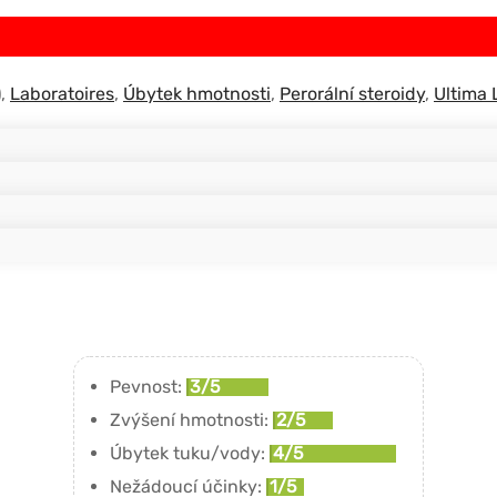
)
,
Laboratoires
,
Úbytek hmotnosti
,
Perorální steroidy
,
Ultima 
Pevnost:
3/5
Zvýšení hmotnosti:
2/5
Úbytek tuku/vody:
4/5
Nežádoucí účinky:
1/5