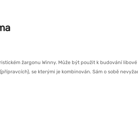
rma
uristickém žargonu Winny. Může být použit k budování libové
u (přípravcích), se kterými je kombinován. Sám o sobě nevyž