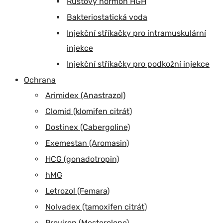
Růstový hormon HGH
Bakteriostatická voda
Injekční stříkačky pro intramuskulární
injekce
Injekční stříkačky pro podkožní injekce
Ochrana
Arimidex (Anastrazol)
Clomid (klomifen citrát)
Dostinex (Cabergoline)
Exemestan (Aromasin)
HCG (gonadotropin)
hMG
Letrozol (Femara)
Nolvadex (tamoxifen citrát)
Proviron (Mesterolone)