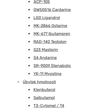
ACP-105
GW50516 Cardarine
LGD Ligandrol
MK-2866 Ostarine
MK-677 Ibutamoren
RAD-140 Testolon
S23 Mastorin
S4 Andarine
SR-9009 Stenabolic
YK-11 Myostine
Úbytek hmotnosti
Klenbuterol
Salbutamol
T3-Cytomel / T4