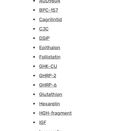
AOD9604
BPC-157
Cagrilintid
CJC
DSIP
Epithalon
Follistatin
GHK-CU
GHRP-2
GHRP-6
Glutathion
Hexarelin
HGH-fragment
IGF