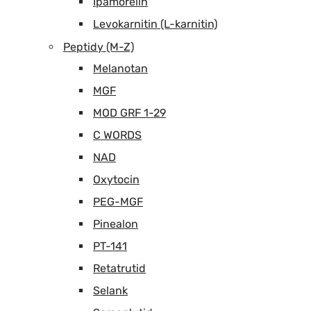
Ipamorelin
Levokarnitin (L-karnitin)
Peptidy (M-Z)
Melanotan
MGF
MOD GRF 1-29
C WORDS
NAD
Oxytocin
PEG-MGF
Pinealon
PT-141
Retatrutid
Selank