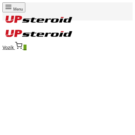
Menu
Vozík
0