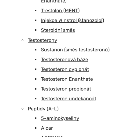
Enanthate)
Trestolon (MENT)
Injekce Winstrol (stanozolol)
Steroidní směs
Testosterony
Sustanon (směs testosteronů)
Testosteronová báze
Testosteron cypionát
Testosteron Enanthate
Testosteron propionát
Testosteron undekanoát
Peptidy (A-L)
5-aminokyseliny
Aicar