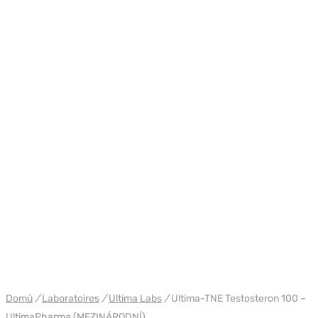
WH ULTIMA/PHARMACOM INT.
Domů
/
Laboratoires
/
Ultima Labs
/
Ultima-TNE Testosteron 100 –
UltimaPharma (MEZINÁRODNÍ)