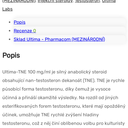
(MEZINÁRODNÍ)
,
Injekční steroidy
,
Testosteron
,
Ultima
Labs
Popis
Recenze
0
Sklad Ultima - Pharmacom (MEZINÁRODNÍ)
Popis
Ultima-TNE 100 mg/ml je silný anabolický steroid
obsahující nan-testosteron dekanoát (TNE). TNE je rychle
působící forma testosteronu, díky čemuž je vysoce
účinná a přináší okamžité výsledky. Na rozdíl od jiných
esterifikovaných forem testosteronu, které mají opožděný
účinek, umožňuje TNE rychlé zvýšení hladiny
testosteronu, což z něj činí oblíbenou volbu pro kulturisty