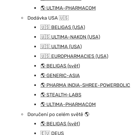
🌎 ULTIMA-PHARMACOM
Dodávka USA 🇺🇸
🇺🇸 BELIGAS (USA)
🇺🇸 ULTIMA-NAKON (USA)
🇺🇸 ULTIMA (USA)
🇺🇸 EUROPHARMACIES (USA)
🌎 BELIGAS (svět)
🌎 GENERIC-ASIA
🌎 PHARMA INDIA-SHREE-POWERBOLIC
🌎 STEALTH-LABS
🌎 ULTIMA-PHARMACOM
Doručení po celém světě 🌎
🌎 BELIGAS (svět)
🇪🇺 DEUS