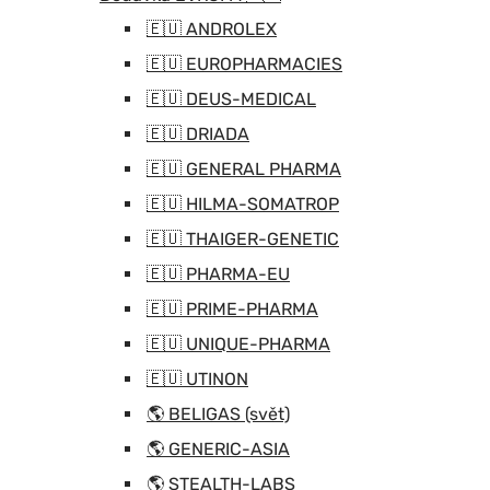
🇪🇺 ANDROLEX
🇪🇺 EUROPHARMACIES
🇪🇺 DEUS-MEDICAL
🇪🇺 DRIADA
🇪🇺 GENERAL PHARMA
🇪🇺 HILMA-SOMATROP
🇪🇺 THAIGER-GENETIC
🇪🇺 PHARMA-EU
🇪🇺 PRIME-PHARMA
🇪🇺 UNIQUE-PHARMA
🇪🇺 UTINON
🌎 BELIGAS (svět)
🌎 GENERIC-ASIA
🌎 STEALTH-LABS