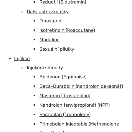
Reductil (Sibutramin)
Další ústní zkoušky
Finasterid
Isotretinoin (Roaccutane)
Modafinil
Sexuální pilulky
Injekce
Injekční steroidy
Boldenon (Equipoise)
Deca-Durabolin (nandrolon dekaonát)
Masteron (drostanolon)
Nandrolon fenylpropionát (NPP)
Parabolan (Trenbolony)
Primobolan Injectable (Methenolone