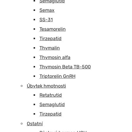
Semaglutid
Semax
SS-31
Tesamorelin
Tirzepatid
Thymalin
Thymosin alfa
Thymosin Beta TB-500
Triptorelin GnRH
Úbytek hmotnosti
Retatrutid
Semaglutid
Tirzepatid
Ostatní