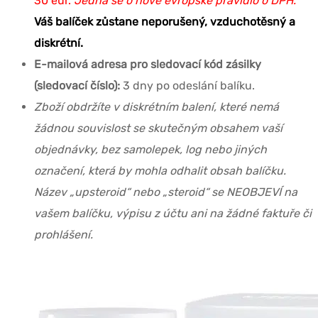
30 eur.
Jedná se o nové evropské pravidlo o DPH.
Váš balíček zůstane neporušený, vzduchotěsný a
diskrétní.
E-mailová adresa pro sledovací kód zásilky
(sledovací číslo):
3 dny po odeslání balíku.
Zboží obdržíte v diskrétním balení, které nemá
žádnou souvislost se skutečným obsahem vaší
objednávky, bez samolepek, log nebo jiných
označení, která by mohla odhalit obsah balíčku.
Název „upsteroid“ nebo „steroid“ se NEOBJEVÍ na
vašem balíčku, výpisu z účtu ani na žádné faktuře či
prohlášení.