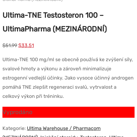
Ultima-TNE Testosteron 100 –
UltimaPharma (MEZINÁRODNÍ)
Původní
Současná
$
51.99
$
33.51
cena
cena
Ultima-TNE 100 mg/ml se obecně používá ke zvýšení síly,
byla:
je:
svalové hmoty a výkonu a zároveň minimalizuje
$51.99.
$33.51.
estrogenní vedlejší účinky. Jako vysoce účinný androgen
pomáhá TNE zlepšit regeneraci svalů, vytrvalost a
celkový výkon při tréninku.
Vyprodáno
Kategorie:
Ultima Warehouse / Pharmacom