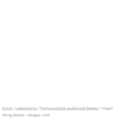
WH USA BELIGAS
Domů
/
Laboratoires
/
Farmaceutické společnosti Beligas
/
Viagra
50mg 50tabs – Beligas-USA