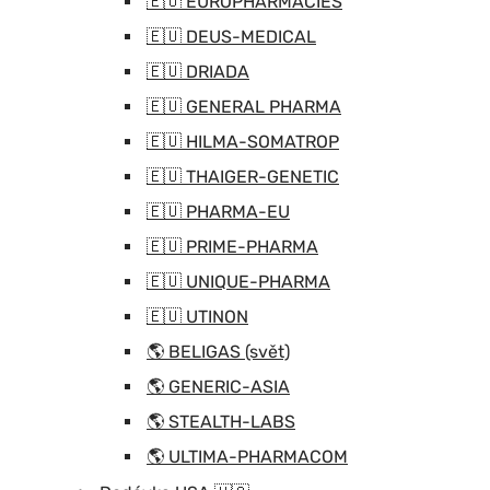
🇪🇺 EUROPHARMACIES
🇪🇺 DEUS-MEDICAL
🇪🇺 DRIADA
🇪🇺 GENERAL PHARMA
🇪🇺 HILMA-SOMATROP
🇪🇺 THAIGER-GENETIC
🇪🇺 PHARMA-EU
🇪🇺 PRIME-PHARMA
🇪🇺 UNIQUE-PHARMA
🇪🇺 UTINON
🌎 BELIGAS (svět)
🌎 GENERIC-ASIA
🌎 STEALTH-LABS
🌎 ULTIMA-PHARMACOM