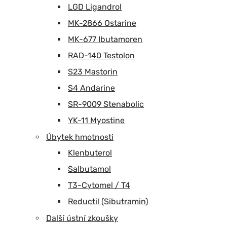
LGD Ligandrol
MK-2866 Ostarine
MK-677 Ibutamoren
RAD-140 Testolon
S23 Mastorin
S4 Andarine
SR-9009 Stenabolic
YK-11 Myostine
Úbytek hmotnosti
Klenbuterol
Salbutamol
T3-Cytomel / T4
Reductil (Sibutramin)
Další ústní zkoušky