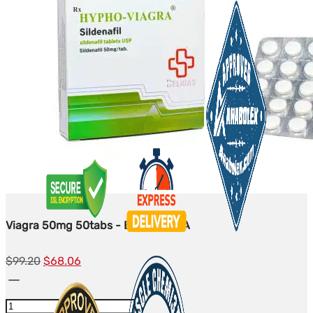
Viagra 50mg 50tabs - Beligas-USA
Původní
Současná
$
99.20
$
68.06
Množství
cena
cena
Viagra
byla:
je: