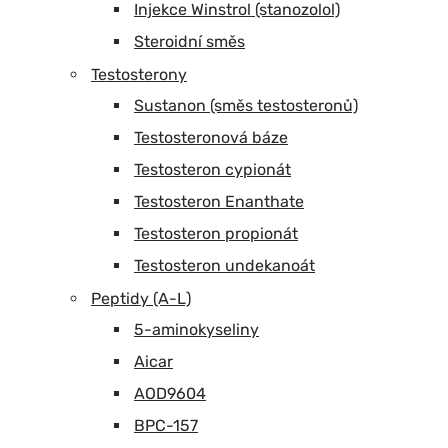
Injekce Winstrol (stanozolol)
Steroidní směs
Testosterony
Sustanon (směs testosteronů)
Testosteronová báze
Testosteron cypionát
Testosteron Enanthate
Testosteron propionát
Testosteron undekanoát
Peptidy (A-L)
5-aminokyseliny
Aicar
AOD9604
BPC-157