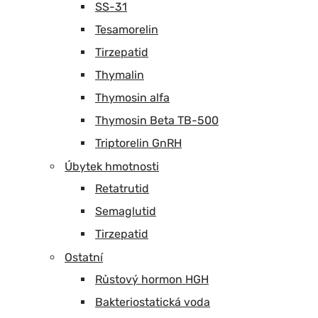
SS-31
Tesamorelin
Tirzepatid
Thymalin
Thymosin alfa
Thymosin Beta TB-500
Triptorelin GnRH
Úbytek hmotnosti
Retatrutid
Semaglutid
Tirzepatid
Ostatní
Růstový hormon HGH
Bakteriostatická voda