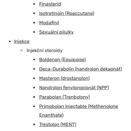
Finasterid
Isotretinoin (Roaccutane)
Modafinil
Sexuální pilulky
Injekce
Injekční steroidy
Boldenon (Equipoise)
Deca-Durabolin (nandrolon dekaonát)
Masteron (drostanolon)
Nandrolon fenylpropionát (NPP)
Parabolan (Trenbolony)
Primobolan Injectable (Methenolone
Enanthate)
Trestolon (MENT)