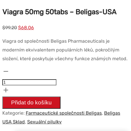
Viagra 50mg 50tabs – Beligas-USA
Původní
Současná
$
99.20
$
68.06
cena
cena
Viagra od společnosti Beligas Pharmaceuticals je
byla:
je:
moderním ekvivalentem populárních léků, pokročilým
$99.20.
$68.06.
složení, které poskytuje všechny funkce známých metod.
Množství
Viagra
50mg
50tabs
Přidat do košíku
-
Kategorie:
Farmaceutické společnosti Beligas
,
Beligas
Beligas-
USA Sklad
,
Sexuální pilulky
USA