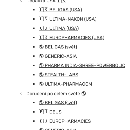
Dodávka USA 🇺🇸
🇺🇸 BELIGAS (USA)
🇺🇸 ULTIMA-NAKON (USA)
🇺🇸 ULTIMA (USA)
🇺🇸 EUROPHARMACIES (USA)
🌎 BELIGAS (svět)
🌎 GENERIC-ASIA
🌎 PHARMA INDIA-SHREE-POWERBOLIC
🌎 STEALTH-LABS
🌎 ULTIMA-PHARMACOM
Doručení po celém světě 🌎
🌎 BELIGAS (svět)
🇪🇺 DEUS
🇪🇺 EUROPHARMACIES