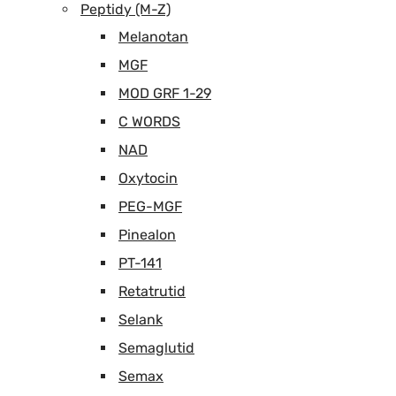
Peptidy (M-Z)
Melanotan
MGF
MOD GRF 1-29
C WORDS
NAD
Oxytocin
PEG-MGF
Pinealon
PT-141
Retatrutid
Selank
Semaglutid
Semax