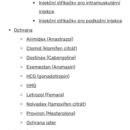
Injekční stříkačky pro intramuskulární
injekce
Injekční stříkačky pro podkožní injekce
Ochrana
Arimidex (Anastrazol)
Clomid (klomifen citrát)
Dostinex (Cabergoline)
Exemestan (Aromasin)
HCG (gonadotropin)
hMG
Letrozol (Femara)
Nolvadex (tamoxifen citrát)
Proviron (Mesterolone)
Ochrana jater