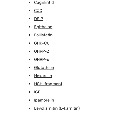
Cagrilintid
CJC
DSIP
Epithalon
Follistatin
GHK-CU
GHRP-2
GHRP-6
Glutathion
Hexarelin
HGH-fragment
IGF
Ipamorelin
Levokarnitin (L-karnitin)