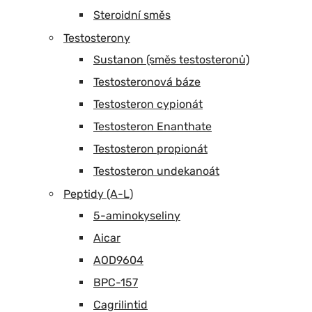
Steroidní směs
Testosterony
Sustanon (směs testosteronů)
Testosteronová báze
Testosteron cypionát
Testosteron Enanthate
Testosteron propionát
Testosteron undekanoát
Peptidy (A-L)
5-aminokyseliny
Aicar
AOD9604
BPC-157
Cagrilintid