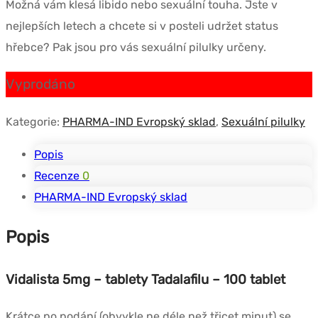
Možná vám klesá libido nebo sexuální touha. Jste v
byla:
je:
nejlepších letech a chcete si v posteli udržet status
$110.74.
$86.51.
hřebce? Pak jsou pro vás sexuální pilulky určeny.
Vyprodáno
Kategorie:
PHARMA-IND Evropský sklad
,
Sexuální pilulky
Popis
Recenze
0
PHARMA-IND Evropský sklad
Popis
Vidalista 5mg – tablety Tadalafilu – 100 tablet
Krátce po podání (obvykle ne déle než třicet minut) se