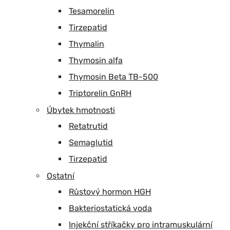
Tesamorelin
Tirzepatid
Thymalin
Thymosin alfa
Thymosin Beta TB-500
Triptorelin GnRH
Úbytek hmotnosti
Retatrutid
Semaglutid
Tirzepatid
Ostatní
Růstový hormon HGH
Bakteriostatická voda
Injekční stříkačky pro intramuskulární