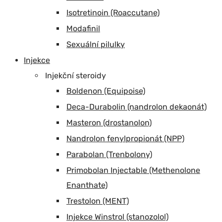
Isotretinoin (Roaccutane)
Modafinil
Sexuální pilulky
Injekce
Injekční steroidy
Boldenon (Equipoise)
Deca-Durabolin (nandrolon dekaonát)
Masteron (drostanolon)
Nandrolon fenylpropionát (NPP)
Parabolan (Trenbolony)
Primobolan Injectable (Methenolone
Enanthate)
Trestolon (MENT)
Injekce Winstrol (stanozolol)