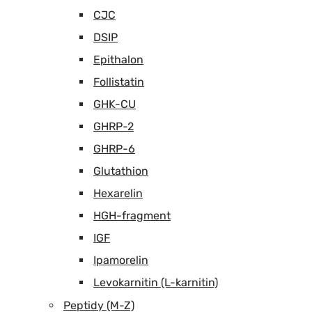
CJC
DSIP
Epithalon
Follistatin
GHK-CU
GHRP-2
GHRP-6
Glutathion
Hexarelin
HGH-fragment
IGF
Ipamorelin
Levokarnitin (L-karnitin)
Peptidy (M-Z)