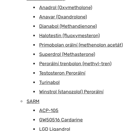
Anadrol (Oxymetholone)
Anavar (Oxandrolone)
Dianabol (Methandienone)
Halotestin (fluoxymesteron)
Primobolan orální (methenolon acetát)
Superdrol (Methasterone)
Perorální trenbolon (methyl-tren)
Testosteron Perorální
Turinabol
Winstrol (stanozolol) Perorální
SARM
ACP-105
GW50516 Cardarine
LGD Ligandrol