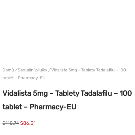
WH PHARMA-IND EU
Domů
/
Sexuální pilulky
/
Vidalista 5mg – Tablety Tadalafilu – 100
tablet – Pharmacy-EU
Vidalista 5mg – Tablety Tadalafilu – 100
tablet – Pharmacy-EU
Původní
Současná
$
110.74
$
86.51
cena
cena