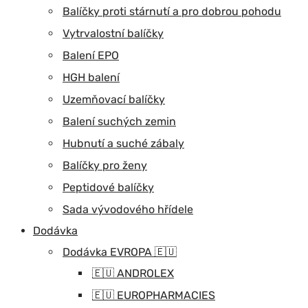
Balíčky proti stárnutí a pro dobrou pohodu
Vytrvalostní balíčky
Balení EPO
HGH balení
Uzemňovací balíčky
Balení suchých zemin
Hubnutí a suché zábaly
Balíčky pro ženy
Peptidové balíčky
Sada vývodového hřídele
Dodávka
Dodávka EVROPA 🇪🇺
🇪🇺 ANDROLEX
🇪🇺 EUROPHARMACIES