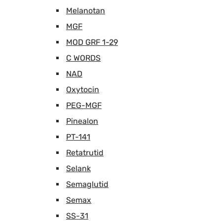
Melanotan
MGF
MOD GRF 1-29
C WORDS
NAD
Oxytocin
PEG-MGF
Pinealon
PT-141
Retatrutid
Selank
Semaglutid
Semax
SS-31