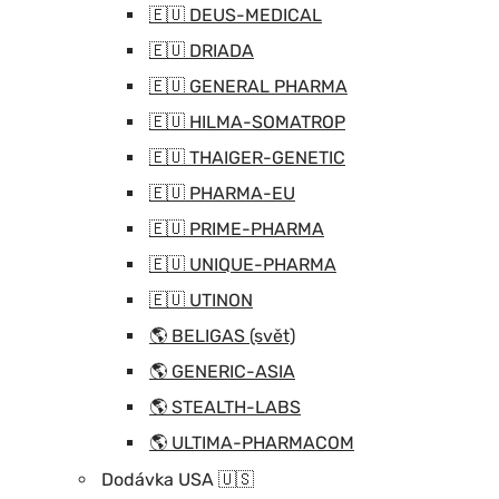
🇪🇺 DEUS-MEDICAL
🇪🇺 DRIADA
🇪🇺 GENERAL PHARMA
🇪🇺 HILMA-SOMATROP
🇪🇺 THAIGER-GENETIC
🇪🇺 PHARMA-EU
🇪🇺 PRIME-PHARMA
🇪🇺 UNIQUE-PHARMA
🇪🇺 UTINON
🌎 BELIGAS (svět)
🌎 GENERIC-ASIA
🌎 STEALTH-LABS
🌎 ULTIMA-PHARMACOM
Dodávka USA 🇺🇸